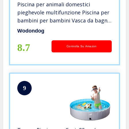
Piscina per animali domestici
pieghevole multifunzione Piscina per
bambini per bambini Vasca da bagno
antiscivolo per cani in PVC Piscina di
Wodondog
palline per bambini Piscina per gatti
o neonati
8.7
Controlla Su Amazon
9