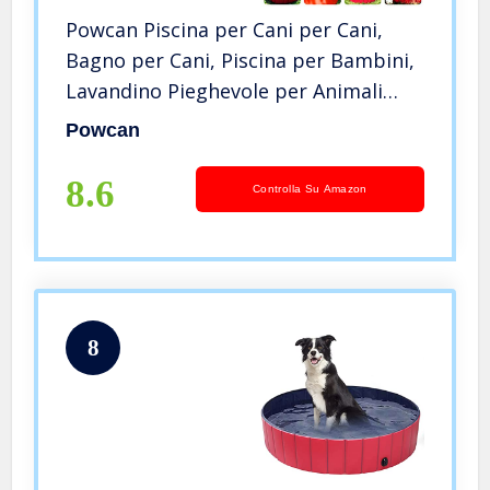
Powcan Piscina per Cani per Cani,
Bagno per Cani, Piscina per Bambini,
Lavandino Pieghevole per Animali
Domestici con Antiscivolo in PVC
Powcan
Ecologico Resistente all’Usura, 80 ×
20CM (Rosso)
8.6
Controlla Su Amazon
8