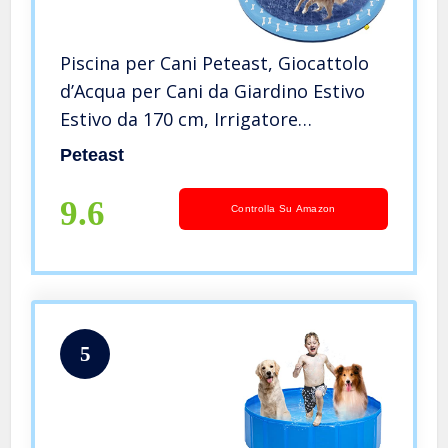
Piscina per Cani Peteast, Giocattolo
d’Acqua per Cani da Giardino Estivo
Estivo da 170 cm, Irrigatore
Pieghevole, Tappetino da Gioco
Peteast
Irrigatore Antiscivolo Resistente
Addensato
9.6
Controlla Su Amazon
5