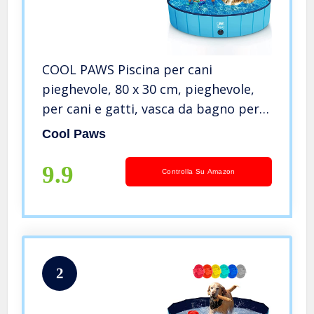
COOL PAWS Piscina per cani
pieghevole, 80 x 30 cm, pieghevole,
per cani e gatti, vasca da bagno per
cani e interni, per interni ed esterni
Cool Paws
9.9
Controlla Su Amazon
2