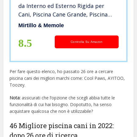
da Interno ed Esterno Rigida per
Cani, Piscina Cane Grande, Piscina
Rigida per Cani, Accessori Cani
Mirtillo & Memole
Accessori Cane, Giochi per Cani,
Vasca da Bagno Pieghevole
8.5
Controlla Su Amazon
Per fare questo elenco, ho passato 26 ore a cercare
piscina cani dei migliori marchi come: Cool Paws, AYITOO,
Toozey.
Nota:
assicurati che l’opzione che scegli abbia tutte le
funzionalità di cui hai bisogno. Dopotutto, ha senso
acquistare qualcosa che non è utilizzabile?
46 Migliore piscina cani in 2022:
dopo 26 ore di ricerca