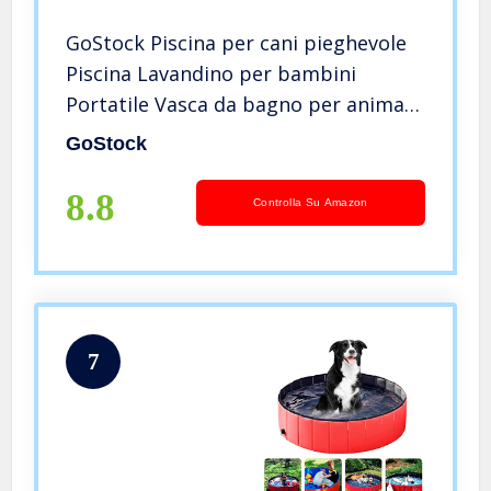
GoStock Piscina per cani pieghevole
Piscina Lavandino per bambini
Portatile Vasca da bagno per animali
domestici Cane grande Gatt
GoStock
(pennello da bagno bonus per
animali domestici) 120*30CM
8.8
Controlla Su Amazon
7