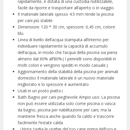
rapidamente, è dotata di una custodia riutilizzabile,
facile da riporre e trasportare all’aperto o in viaggio.
Il materiale laterale spesso 4.5 mm rende la piscina
per cani più stabile
Dimensioni: 120 * 30 cm, spessore: 0,45 cm, colore:
blu.
Linea di livello dell’acqua stampata all’interno per
individuare rapidamente la capacità di accumulo
dell’acqua, in modo che l’acqua della piscina sia piena
almeno dal 60% all’80%.( I pennelli sono disponibili in
molti colori e vengono spediti in modo casuale.)
Aggiornamento della stabilità della piscina per animali
domestici Il materiale laterale è un nuovo materiale
migliorato e lo spessore è aumentato
Usali in un posto piatto）
Bath Bagno per cani pieghevole Ampio uso: La piscina
non può essere utilizzata solo come piscina o vasca
da bagno, piscina per riabilitazione per cani, ma la
mantiene fresca anche quando fa caldo e trascorre
facilmente l’estate calda
（Nota: taglia le unghie del tuo cane prima dell’uso e