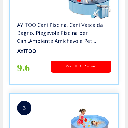
AYITOO Cani Piscina, Cani Vasca da
Bagno, Piegevole Piscina per
Cani,Ambiente Amichevole Pet
Piscina Bagno per Animale Domestico
AYITOO
Nuoto Piscina,120 x 30 cm Blu
9.6
Controlla Su Amazon
3