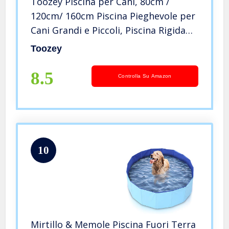
Toozey Piscina per Cani, 80cm /
120cm/ 160cm Piscina Pieghevole per
Cani Grandi e Piccoli, Piscina Rigida
per Bambini, 100% Sicuro & Non
Toozey
Tossico
8.5
Controlla Su Amazon
10
Mirtillo & Memole Piscina Fuori Terra