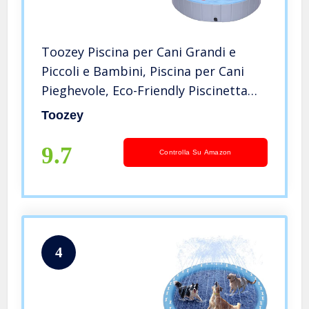
Toozey Piscina per Cani Grandi e
Piccoli e Bambini, Piscina per Cani
Pieghevole, Eco-Friendly Piscinetta
per Cani Bagno per Cani con Valvola
Toozey
Scarico Dell’acqua, XXL/160cm
9.7
Controlla Su Amazon
4