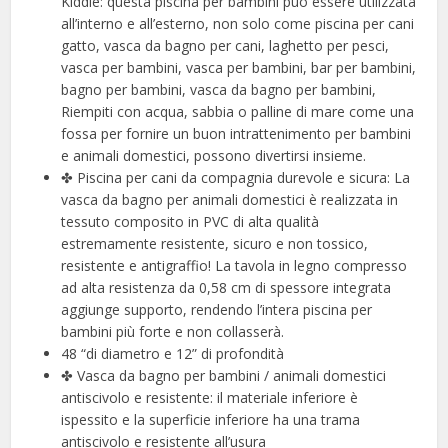
Kiddie: questa piscina per bambini può essere utilizzata
all’interno e all’esterno, non solo come piscina per cani
gatto, vasca da bagno per cani, laghetto per pesci,
vasca per bambini, vasca per bambini, bar per bambini,
bagno per bambini, vasca da bagno per bambini,
Riempiti con acqua, sabbia o palline di mare come una
fossa per fornire un buon intrattenimento per bambini
e animali domestici, possono divertirsi insieme.
✤ Piscina per cani da compagnia durevole e sicura: La
vasca da bagno per animali domestici è realizzata in
tessuto composito in PVC di alta qualità
estremamente resistente, sicuro e non tossico,
resistente e antigraffio! La tavola in legno compresso
ad alta resistenza da 0,58 cm di spessore integrata
aggiunge supporto, rendendo l’intera piscina per
bambini più forte e non collasserà.
48 “di diametro e 12” di profondità
✤ Vasca da bagno per bambini / animali domestici
antiscivolo e resistente: il materiale inferiore è
ispessito e la superficie inferiore ha una trama
antiscivolo e resistente all’usura