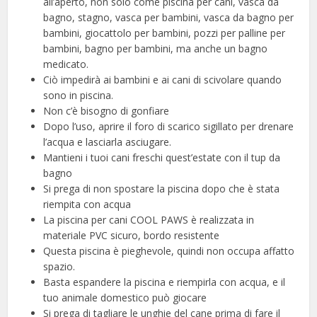
all’aperto, non solo come piscina per cani, vasca da
bagno, stagno, vasca per bambini, vasca da bagno per
bambini, giocattolo per bambini, pozzi per palline per
bambini, bagno per bambini, ma anche un bagno
medicato.
Ciò impedirà ai bambini e ai cani di scivolare quando
sono in piscina.
Non c’è bisogno di gonfiare
Dopo l’uso, aprire il foro di scarico sigillato per drenare
l’acqua e lasciarla asciugare.
Mantieni i tuoi cani freschi quest’estate con il tup da
bagno
Si prega di non spostare la piscina dopo che è stata
riempita con acqua
La piscina per cani COOL PAWS è realizzata in
materiale PVC sicuro, bordo resistente
Questa piscina è pieghevole, quindi non occupa affatto
spazio.
Basta espandere la piscina e riempirla con acqua, e il
tuo animale domestico può giocare
Si prega di tagliare le unghie del cane prima di fare il