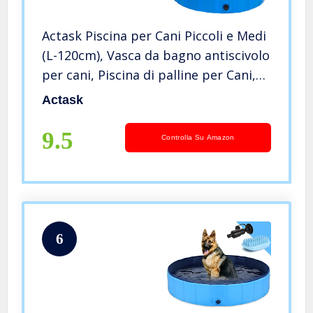
Actask Piscina per Cani Piccoli e Medi
(L-120cm), Vasca da bagno antiscivolo
per cani, Piscina di palline per Cani,
Materiale robusto, PVC pieghevole
Actask
antiscivolo resistente all’usura, 100%
Sicuro
9.5
Controlla Su Amazon
6