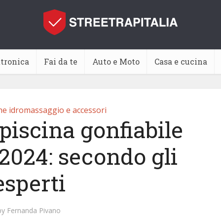
ttronica
Fai da te
Auto e Moto
Casa e cucina
che idromassaggio e accessori
piscina gonfiabile
2024: secondo gli
esperti
by
Fernanda Pivano