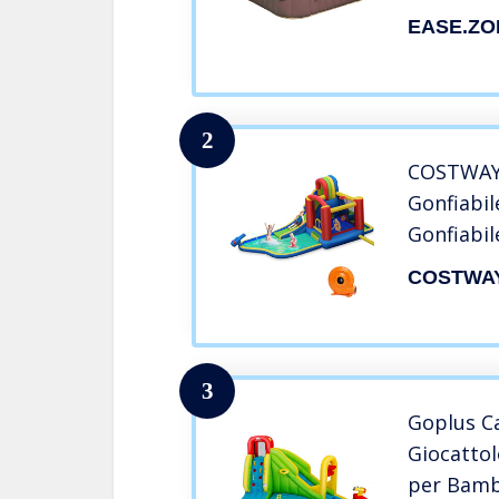
EASE.ZO
2
COSTWAY 
Gonfiabil
Gonfiabil
Parete pe
COSTWA
Castello 
Include B
Compress
3
Goplus Ca
Giocattol
per Bambi