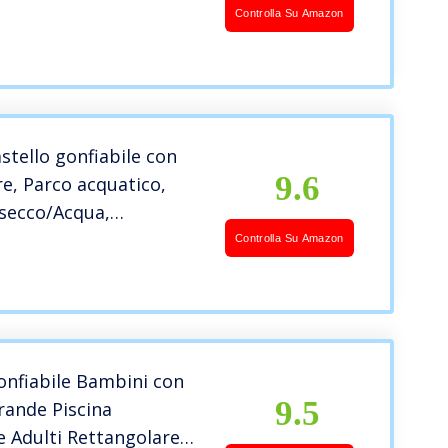
 Piscina Multifunzione,
Controlla Su Amazon
to,400x335x230 cm
astello gonfiabile con
9.6
re, Parco acquatico,
 secco/Acqua,
02 cm, Castello
Controlla Su Amazon
e interno/esterno, I
egali di
Compleanno per
onfiabile Bambini con
9.5
ande Piscina
e Adulti Rettangolare