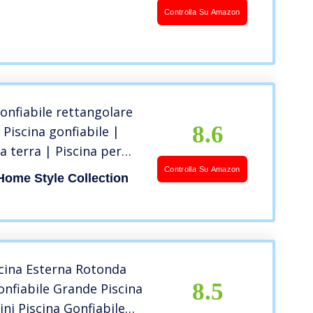
lare Vasca da Bagno
Controlla Su Amazon
e per Bambini Adulti,
sterno Giardino
gonfiabile rettangolare
8.6
 Piscina gonfiabile |
a terra | Piscina per
| Piscina grande per
Controlla Su Amazon
Home Style Collection
ai 6 anni in su, adulti
dino | 229 x 229 x 56 cm
cina Esterna Rotonda
8.5
onfiabile Grande Piscina
ni Piscina Gonfiabile