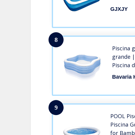
Rettango
GJXJY
Gonfiabil
Cortile E
8
Piscina 
grande |
Piscina d
bambini 
Bavaria 
bambini d
per giar
9
POOL Pis
Piscina G
for Bambi