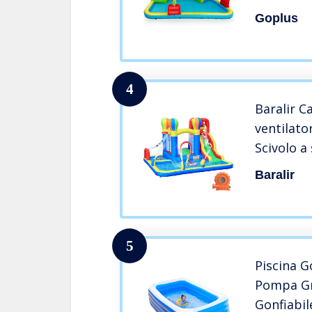
Scivolo e
Goplus
in Tessu
4
Baralir C
ventilato
Scivolo a
343x338x2
Baralir
gonfiabil
migliori r
vacanza/
bambini
5
Piscina G
Pompa Gr
Gonfiabil