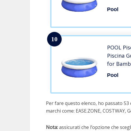
(Size : 3
Pool
10
POOL Pis
Piscina G
for Bambi
(Size : 3
Pool
Per fare questo elenco, ho passato 53 o
marchi come: EASE.ZONE, COSTWAY, G
Nota:
assicurati che l’opzione che scegli