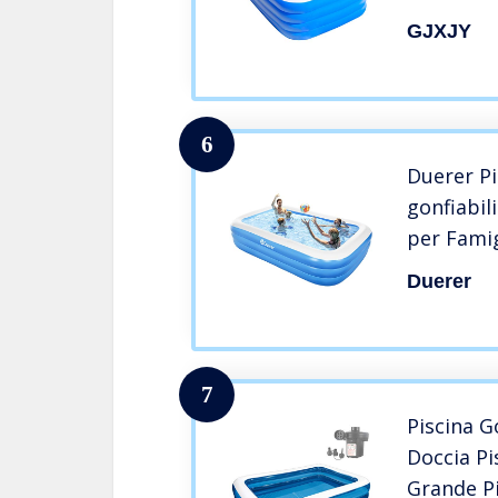
Family V
GJXJY
Gonfiabil
Giardino 
6
Duerer Pi
gonfiabil
per Famig
Estiva in 
Duerer
Giardino,
x 56cm
7
Piscina G
Doccia Pi
Grande Pi