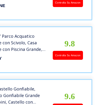
Controlla Su Amazon
NE
Parco Acquatico
9.8
e con Scivolo, Casa
e con Piscina Grande,
r Arrampicarsi,
Controlla Su Amazon
Y
per Bambini 3-10 Anni,
orsa di Trasporto e
ore 740 W
stello Gonfiabile,
9.6
o Gonfiabile Grande
ni, Castello con