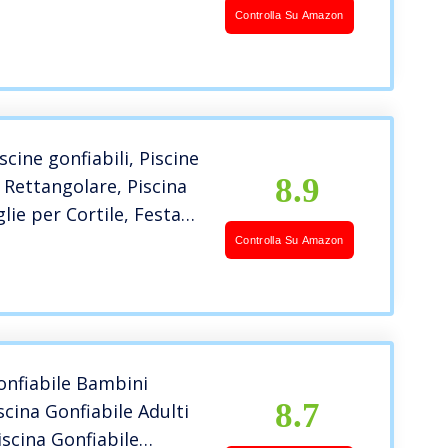
asca da Bagno
Controlla Su Amazon
e per Adulti Famiglie
Esterno da Giardino
scine gonfiabili, Piscine
8.9
i Rettangolare, Piscina
lie per Cortile, Festa
Acqua, all’aperto,
Controlla Su Amazon
 Adulti – 300cm x 182cm
onfiabile Bambini
8.7
scina Gonfiabile Adulti
scina Gonfiabile