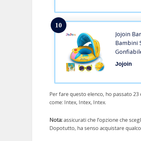
10
Jojoin Ba
Bambini 
Gonfiabil
Occhiali 
Jojoin
Gonfiabil
Bambini
Per fare questo elenco, ho passato 23 o
come: Intex, Intex, Intex.
Nota:
assicurati che l’opzione che scegli
Dopotutto, ha senso acquistare qualcos