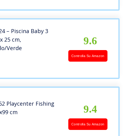
24 – Piscina Baby 3
9.6
 x 25 cm,
lo/Verde
Controlla Su Amazon
62 Playcenter Fishing
9.4
x99 cm
Controlla Su Amazon