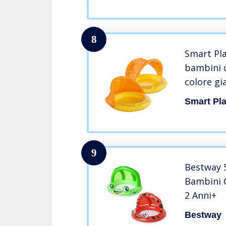
8
Smart Pla
bambini c
colore gi
pavimento
Smart Pl
cm, mini 
9
Bestway 5
Bambini C
2 Anni+
Bestway