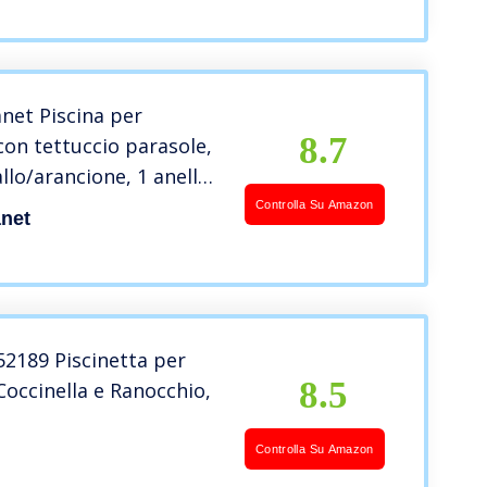
net Piscina per
8.7
on tettuccio parasole,
allo/arancione, 1 anello,
 gonfiabile, 85 x 54
Controlla Su Amazon
anet
piscina
2189 Piscinetta per
8.5
occinella e Ranocchio,
Controlla Su Amazon