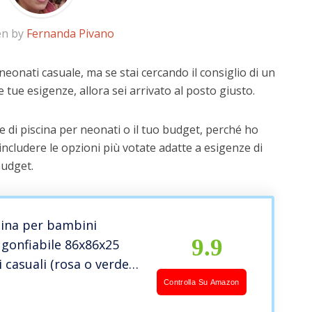
en by
Fernanda Pivano
neonati casuale, ma se stai cercando il consiglio di un
e tue esigenze, allora sei arrivato al posto giusto.
 di piscina per neonati o il tuo budget, perché ho
includere le opzioni più votate adatte a esigenze di
budget.
cina per bambini
9.9
gonfiabile 86x86x25
i casuali (rosa o verde
nità
Controlla Su Amazon