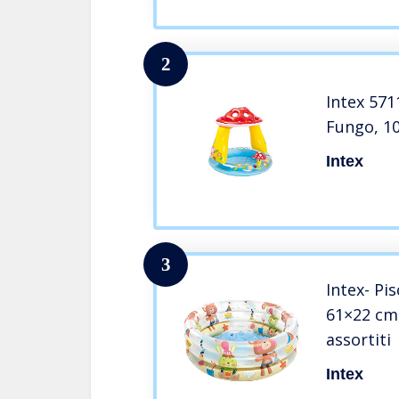
2
Intex 571
Fungo, 1
Intex
3
Intex- Pis
61×22 cm,
assortiti
Intex