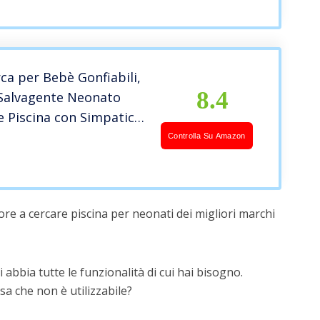
rca per Bebè Gonfiabili,
8.4
Salvagente Neonato
e Piscina con Simpatici
da Sole & Tettuccio
Controlla Su Amazon
e per Mesi Toddler
re a cercare piscina per neonati dei migliori marchi
 abbia tutte le funzionalità di cui hai bisogno.
a che non è utilizzabile?