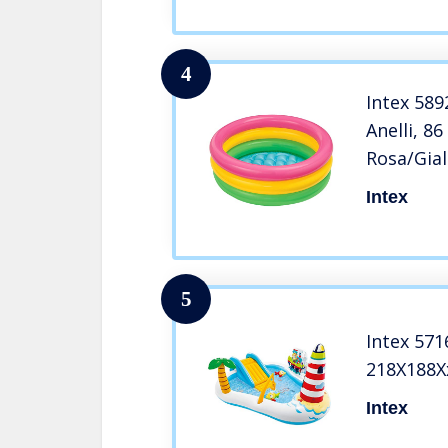
4
Intex 589
Anelli, 86
Rosa/Gial
Intex
5
Intex 571
218X188X
Intex