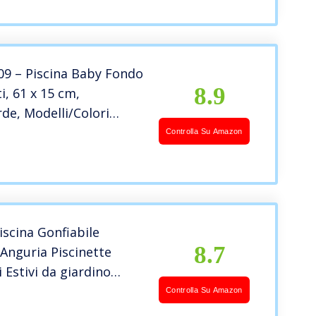
09 – Piscina Baby Fondo
8.9
i, 61 x 15 cm,
rde, Modelli/Colori
, 1 Pezzo
Controlla Su Amazon
iscina Gonfiabile
8.7
Anguria Piscinette
i Estivi da giardino
o piscina baby plastic
Controlla Su Amazon
ini neonato