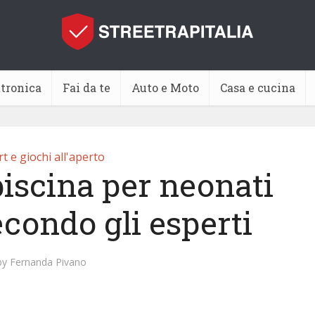
ttronica
Fai da te
Auto e Moto
Casa e cucina
t e giochi all'aperto
piscina per neonati
econdo gli esperti
by
Fernanda Pivano