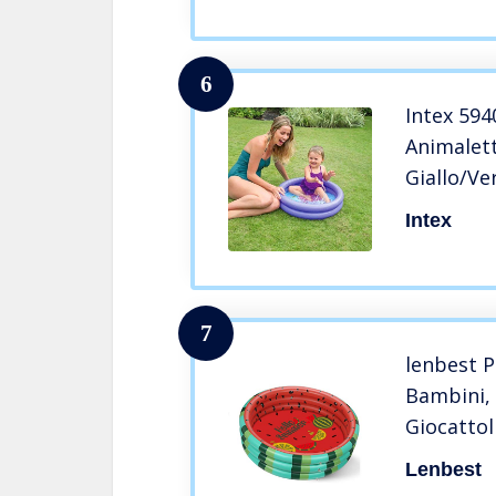
6
Intex 594
Animalett
Giallo/Ve
Assortiti
Intex
7
lenbest P
Bambini, 
Giocattol
all’apert
Lenbest
per bamb