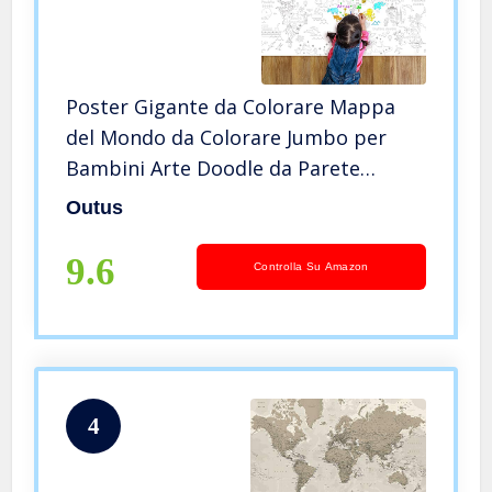
Poster Gigante da Colorare Mappa
del Mondo da Colorare Jumbo per
Bambini Arte Doodle da Parete
Poster di Educazione da Colorare per
Outus
Aula Casa Festa di Compleanno, 45,3
x 31,5 Pollici
9.6
Controlla Su Amazon
4