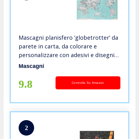
Mascagni planisfero ‘globetrotter’ da
parete in carta, da colorare e
personalizzare con adesivi e disegni
A792 Acquamarine
Mascagni
9.8
Controlla Su Amazon
2