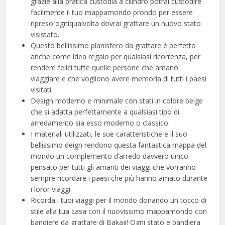
grazie alla pratica custodia a cilindro potrai custodire
facilmente il tuo mappamondo prondo per essere
ripreso ogniqualvolta dovrai grattare un nuovo stato
visistato.
Questo bellissimo planisfero da grattare è perfetto
anche come idea regalo per qualsiasi ricorrenza, per
rendere felici tutte quelle persone che amano
viaggiare e che vogliono avere memoria di tutti i paesi
visitati
Design moderno e minimale con stati in colore beige
che si adatta perfettamente a qualsiasi tipo di
arredamento sia esso moderno o classico.
I materiali utilizzati, le sue caratteristiche e il suo
bellissimo deign rendono questa fantastica mappa del
mondo un complemento d’arredo davvero unico
pensato per tutti gli amanti dei viaggi che vorranno
sempre ricordare i paesi che più hanno amato durante
i loror viaggi.
Ricorda i tuoi viaggi per il mondo donando un tocco di
stile alla tua casa con il nuovissimo mappamondo con
bandiere da grattare di Bakaji! Ogni stato e bandiera