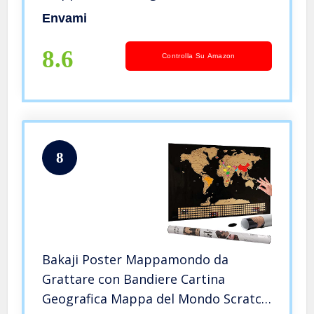
Bandiere – Scratch off Map – Mappa
Envami
da grattare – Cartina Mondo da
grattare – Oro Inglese
8.6
Controlla Su Amazon
8
Bakaji Poster Mappamondo da
Grattare con Bandiere Cartina
Geografica Mappa del Mondo Scratch