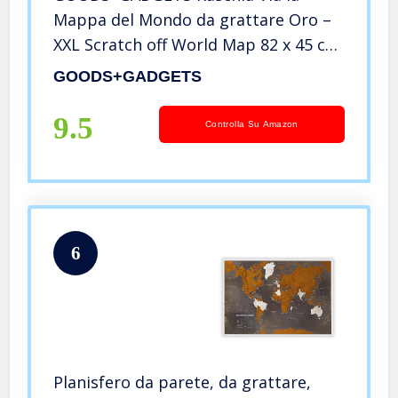
Mappa del Mondo da grattare Oro –
XXL Scratch off World Map 82 x 45 cm
– graffio Mappa Deluxe murale a
GOODS+GADGETS
Parete (Italiano)
9.5
Controlla Su Amazon
6
Planisfero da parete, da grattare,