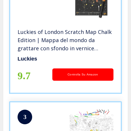
Luckies of London Scratch Map Chalk
Edition | Mappa del mondo da
grattare con sfondo in vernice
lavagna nera e pennarello di gesso
Luckies
per personalizzarla, 59,4 x 82,5 x 0,2
cm
9.7
Controlla Su Amazon
3