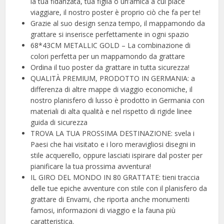
la tua fidanzata, tua figlia o un’amica a cui piace
viaggiare, il nostro poster è proprio ciò che fa per te!
Grazie al suo design senza tempo, il mappamondo da
grattare si inserisce perfettamente in ogni spazio
68*43CM METALLIC GOLD – La combinazione di
colori perfetta per un mappamondo da grattare
Ordina il tuo poster da grattare in tutta sicurezza!
QUALITÀ PREMIUM, PRODOTTO IN GERMANIA: a
differenza di altre mappe di viaggio economiche, il
nostro planisfero di lusso è prodotto in Germania con
materiali di alta qualità e nel rispetto di rigide linee
guida di sicurezza
️TROVA LA TUA PROSSIMA DESTINAZIONE: svela i
Paesi che hai visitato e i loro meravigliosi disegni in
stile acquerello, oppure lasciati ispirare dal poster per
pianificare la tua prossima avventura!
IL GIRO DEL MONDO IN 80 GRATTATE: tieni traccia
delle tue epiche avventure con stile con il planisfero da
grattare di Envami, che riporta anche monumenti
famosi, informazioni di viaggio e la fauna più
caratteristica.