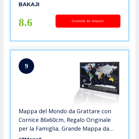
Off Dimensione 60 x 40 cm da Parete
BAKAJI
Muro Design Moderno Custodia
Cilindro e Lima Idea Regalo … (Nero)
8.6
Controlla Su Amazon
9
Mappa del Mondo da Grattare con
Cornice 86x60cm, Regalo Originale
per la Famiglia, Grande Mappa da
Viaggio da Grattare, Avventure