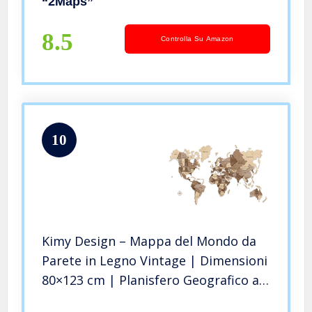
“2Maps”
Personali, Mappa Personalizzata,
Cornice nera
8.5
Controlla Su Amazon
10
Kimy Design – Mappa del Mondo da
Parete in Legno Vintage | Dimensioni
80×123 cm | Planisfero Geografico a
Puzzle 3D per Decorare i tuoi