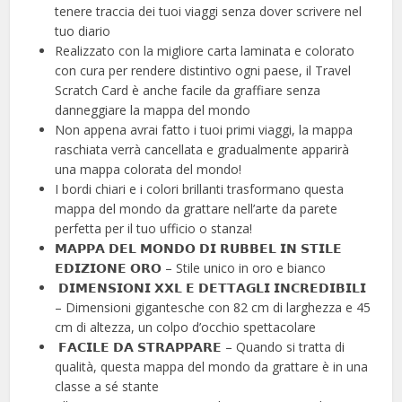
tenere traccia dei tuoi viaggi senza dover scrivere nel
tuo diario
Realizzato con la migliore carta laminata e colorato
con cura per rendere distintivo ogni paese, il Travel
Scratch Card è anche facile da graffiare senza
danneggiare la mappa del mondo
Non appena avrai fatto i tuoi primi viaggi, la mappa
raschiata verrà cancellata e gradualmente apparirà
una mappa colorata del mondo!
I bordi chiari e i colori brillanti trasformano questa
mappa del mondo da grattare nell’arte da parete
perfetta per il tuo ufficio o stanza!
𝗠𝗔𝗣𝗣𝗔 𝗗𝗘𝗟 𝗠𝗢𝗡𝗗𝗢 𝗗𝗜 𝗥𝗨𝗕𝗕𝗘𝗟 𝗜𝗡 𝗦𝗧𝗜𝗟𝗘
𝗘𝗗𝗜𝗭𝗜𝗢𝗡𝗘 𝗢𝗥𝗢 – Stile unico in oro e bianco
️ 𝗗𝗜𝗠𝗘𝗡𝗦𝗜𝗢𝗡𝗜 𝗫𝗫𝗟 𝗘 𝗗𝗘𝗧𝗧𝗔𝗚𝗟𝗜 𝗜𝗡𝗖𝗥𝗘𝗗𝗜𝗕𝗜𝗟𝗜
– Dimensioni gigantesche con 82 cm di larghezza e 45
cm di altezza, un colpo d’occhio spettacolare
️ 𝗙𝗔𝗖𝗜𝗟𝗘 𝗗𝗔 𝗦𝗧𝗥𝗔𝗣𝗣𝗔𝗥𝗘 – Quando si tratta di
qualità, questa mappa del mondo da grattare è in una
classe a sé stante