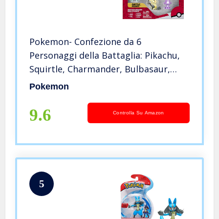
Pokemon- Confezione da 6
Personaggi della Battaglia: Pikachu,
Squirtle, Charmander, Bulbasaur,
Mimikyu & Toxel-Dettagli Autentici,
Pokemon
Multicolore, PKW2684
9.6
Controlla Su Amazon
5