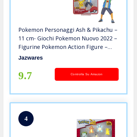
Pokemon Personaggi Ash & Pikachu –
11 cm- Giochi Pokemon Nuovo 2022 –
Figurine Pokemon Action Figure –
Licenza Ufficiale Pokemon Giocattoli
Jazwares
9.7
Controlla Su Amazon
4