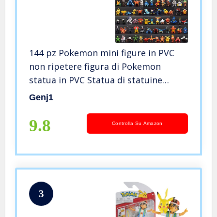
144 pz Pokemon mini figure in PVC
non ripetere figura di Pokemon
statua in PVC Statua di statuine
decorative 2-3 cm
Genj1
9.8
Controlla Su Amazon
3