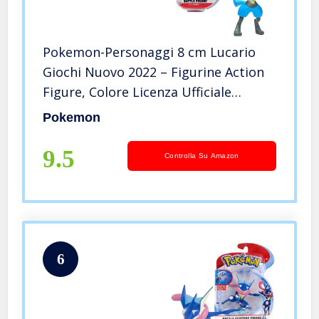
Pokemon-Personaggi 8 cm Lucario
Giochi Nuovo 2022 – Figurine Action
Figure, Colore Licenza Ufficiale
Giocattoli, PKW0003
Pokemon
9.5
Controlla Su Amazon
6