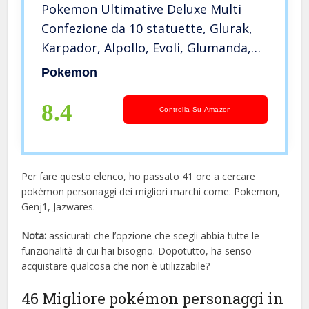
Pokemon Ultimative Deluxe Multi
Confezione da 10 statuette, Glurak,
Karpador, Alpollo, Evoli, Glumanda,
Schiggy, Pikachu, Bisasam,
Pokemon
Pummeluff, Blitza, ufficiale
8.4
Controlla Su Amazon
Per fare questo elenco, ho passato 41 ore a cercare
pokémon personaggi dei migliori marchi come: Pokemon,
Genj1, Jazwares.
Nota:
assicurati che l’opzione che scegli abbia tutte le
funzionalità di cui hai bisogno. Dopotutto, ha senso
acquistare qualcosa che non è utilizzabile?
46 Migliore pokémon personaggi in