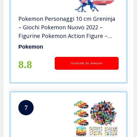
Pokemon Personaggi 10 cm Greninja
– Giochi Pokemon Nuovo 2022 –
Figurine Pokemon Action Figure –
Licenza Ufficiale Pokemon Giocattoli
Pokemon
8.8
Controlla Su Amazon
7