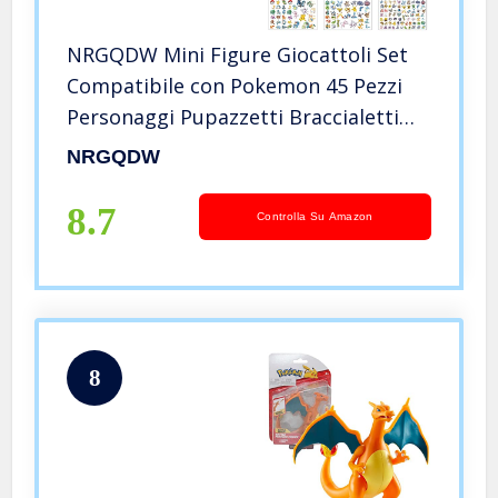
NRGQDW Mini Figure Giocattoli Set
Compatibile con Pokemon 45 Pezzi
Personaggi Pupazzetti Braccialetti
Adesivi Gadget Compleanno Bambini
NRGQDW
Adatto a Festa Compleanno Gioco
Cialda per Torta Topper Regalo
8.7
Controlla Su Amazon
8