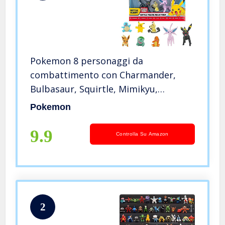
Pokemon 8 personaggi da
combattimento con Charmander,
Bulbasaur, Squirtle, Mimikyu,
Pikachu, Eevee, Umbreon, Espeon,
Pokemon
perfetto per qualsiasi allenatore
9.9
Controlla Su Amazon
2