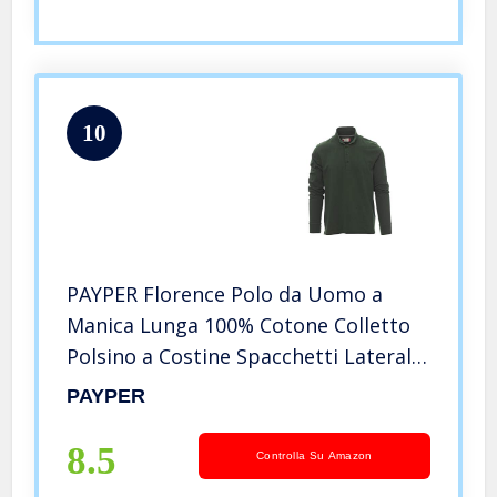
10
PAYPER Florence Polo da Uomo a
Manica Lunga 100% Cotone Colletto
Polsino a Costine Spacchetti Laterali
Rinforzo Sagomato retrocollo Verde
PAYPER
(XL)
8.5
Controlla Su Amazon