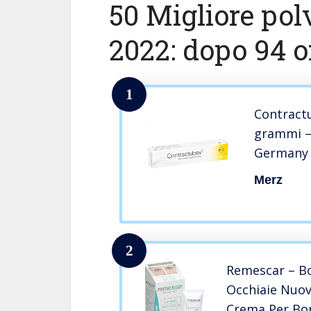
50 Migliore pol
2022: dopo 94 or
1
Contract
grammi – 
Germany 
Cicatrici,
Merz
Chirurgic
Tatuaggi
2
Remescar – Bo
Occhiaie Nuov
Crema Per Bor