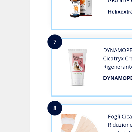
GRANDE 
a riparare
Helixextr
macchie s
linee sott
7
DYNAMOPET
Cicatryx C
Rigenerante
Crema Cicat
DYNAMOP
Animali Do
Rinnovamen
e Lenisce, 
8
Fogli Cica
Riduzione 