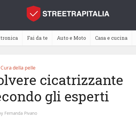
ttronica
Fai da te
Auto e Moto
Casa e cucina
Cura della pelle
olvere cicatrizzante
econdo gli esperti
by
Fernanda Pivano