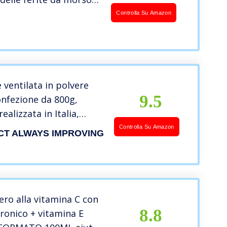
elera l’emostasi,
Controlla Su Amazon
o, 100% Biologico –
lth 2106 (70 ml)
e ventilata in polvere
9.5
onfezione da 800g,
ealizzata in Italia,
anghi anticellulite o per
Controlla Su Amazon
CT ALWAYS IMPROVING
so detox
iero alla vitamina C con
8.8
uronico + vitamina E