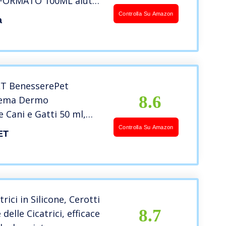
FORMATO 100ML aiuta
 i danni del sole,
Controlla Su Amazon
a
cure, occhiaie, rughe e
ili
 BenesserePet
8.6
rema Dermo
 Cani e Gatti 50 ml,
rizzante ferite per
Controlla Su Amazon
ET
mestici, Pomata per
to Cutaneo, Protegge
Senza Parabeni
trici in Silicone, Cerotti
8.7
delle Cicatrici, efficace