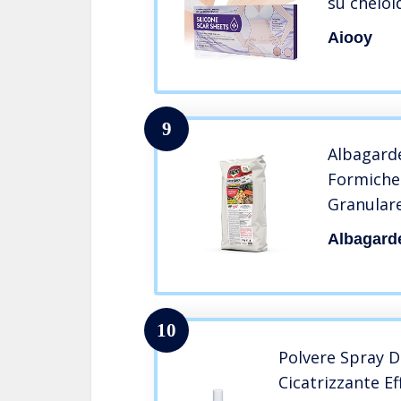
su cheloi
sezioni C,
Aiooy
(blue)
9
Albagarde
Formiche 
Granulare
Casa Scar
Albagard
Insetti P
Solubile 
Antiformi
10
Polvere Spray D
Cicatrizzante Ef