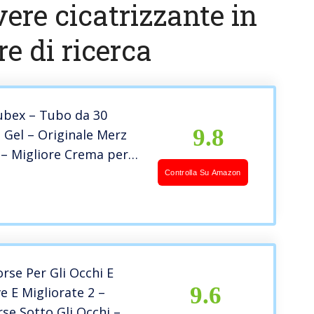
vere cicatrizzante in
e di ricerca
ubex – Tubo da 30
9.8
Gel – Originale Merz
– Migliore Crema per
 Ustioni, Acne, Esiti
Controlla Su Amazon
i – Esiti Rimozione
 –
rse Per Gli Occhi E
9.6
e E Migliorate 2 –
se Sotto Gli Occhi –