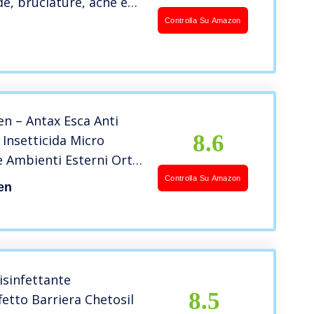
de, bruciature, acne e
 4 Pezzi Riutilizzabili
Controlla Su Amazon
n – Antax Esca Anti
8.6
Insetticida Micro
 Ambienti Esterni Orto
afaggi Grillotalpa
Controlla Su Amazon
en
ulci Zecche Pronto Uso e
Acqua Spray
che x 1 Kg in Busta
isinfettante
8.5
fetto Barriera Chetosil