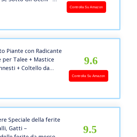
 Cerchi Scuri – Rimuovi
Controlla Su Amazon
li Occhi
to Piante con Radicante
9.6
e per Talee + Mastice
nnesti + Coltello da
on Lama in Acciaio Inox
Controlla Su Amazon
Guanti | Set 4 Pezzi
ggio| (Set Completo)
re Speciale della ferite
9.5
lli, Gatti –
elle ferite da morso,