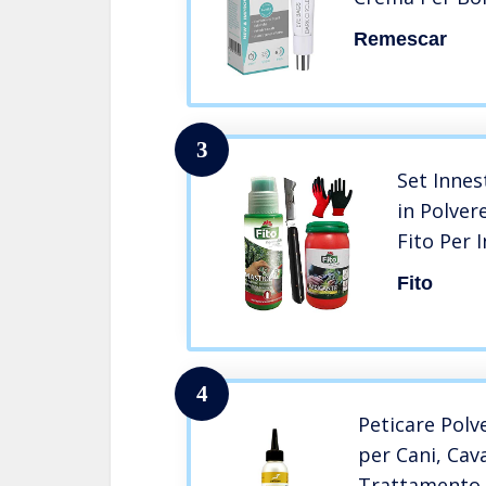
Rimozione Dei
Remescar
Borse Sotto G
3
Set Innes
in Polver
Fito Per I
Innesto c
Fito
+ 1 Paio 
Giardina
4
Peticare Polve
per Cani, Cava
Trattamento d