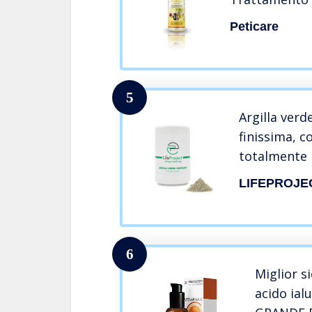
Abrasioni, acc
Peticare
allevia prurit
petAnimal Hea
5
Argilla verd
finissima, c
totalmente r
ideale per f
LIFEPROJE
maschera vi
6
Miglior s
acido ial