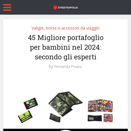
Valigie, borse e accessori da viaggio
45 Migliore portafoglio
per bambini nel 2024:
secondo gli esperti
by
Fernanda Pivano