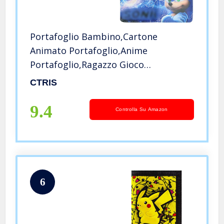
Portafoglio Bambino,Cartone
Animato Portafoglio,Anime
Portafoglio,Ragazzo Gioco
Portafoglio,Carino Cartone Animato
CTRIS
Pieghevole Portamonete,per Ragazzi
per Bambini Fans Regalo Festa
9.4
Controlla Su Amazon
Compleanno
6