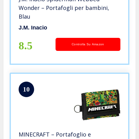
Wonder – Portafogli per bambini,
Blau
J.M. Inacio
8.5
Controlla Su Amazon
10
MINECRAFT – Portafoglio e