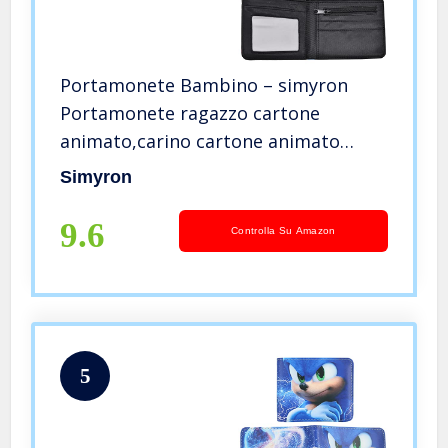
Portamonete Bambino – simyron
Portamonete ragazzo cartone
animato,carino cartone animato
Pieghevole Portamonete,per Ragazze
Simyron
Ragazzi Wallet Porta monete Regalo
9.6
Controlla Su Amazon
5