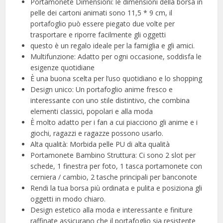
Portamonete Dimensioni: le dimensioni della borsa in
pelle dei cartoni animati sono 11,5 * 9 cm, il
portafoglio può essere piegato due volte per
trasportare e riporre facilmente gli oggetti
questo è un regalo ideale per la famiglia e gli amici.
Multifunzione: Adatto per ogni occasione, soddisfa le
esigenze quotidiane
È una buona scelta per l’uso quotidiano e lo shopping
Design unico: Un portafoglio anime fresco e
interessante con uno stile distintivo, che combina
elementi classici, popolari e alla moda
È molto adatto per i fan a cui piacciono gli anime e i
giochi, ragazzi e ragazze possono usarlo.
Alta qualità: Morbida pelle PU di alta qualità
Portamonete Bambino Struttura: Ci sono 2 slot per
schede, 1 finestra per foto, 1 tasca portamonete con
cerniera / cambio, 2 tasche principali per banconote
Rendi la tua borsa più ordinata e pulita e posiziona gli
oggetti in modo chiaro.
Design estetico alla moda e interessante e finiture
raffinate assicurano che il portafoglio sia resistente