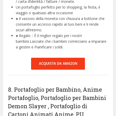
/ carta d’identità / fatture / monete.
Un portafoglio perfetto per lo shopping, la festa, il
viaggio o qualsiasi altra occasione
● Il vassoio della moneta con chiusura a bottone che
consente un accesso rapido ai tuoi beni e li rende
sicuri all’interno.
● Regalo：È il miglior regalo per i nostri
bambini.Lasciate che i bambini cominciano a imparare
a gestire e Pianificare i soldi.
ACQUISTA DA AMAZON
8. Portafoglio per Bambino, Anime
Portafoglio, Portafoglio per Bambini
Demon Slayer , Portafoglio di
Cartoni Animati Anime, PU