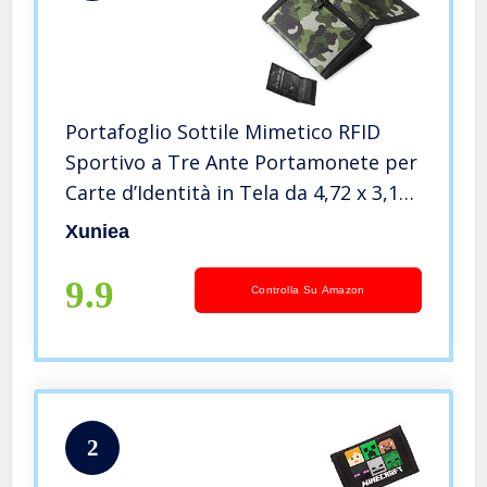
Portafoglio Sottile Mimetico RFID
Sportivo a Tre Ante Portamonete per
Carte d’Identità in Tela da 4,72 x 3,15
x 0,39 Pollici con Cerniera Regali per
Xuniea
Uomo Bambino da Viaggio (Verde
Militare)
9.9
Controlla Su Amazon
2