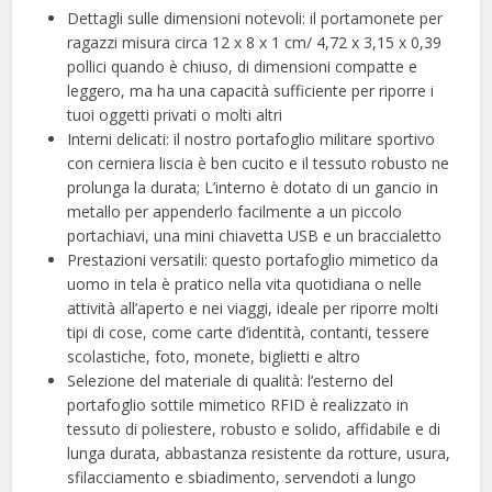
Dettagli sulle dimensioni notevoli: il portamonete per
ragazzi misura circa 12 x 8 x 1 cm/ 4,72 x 3,15 x 0,39
pollici quando è chiuso, di dimensioni compatte e
leggero, ma ha una capacità sufficiente per riporre i
tuoi oggetti privati o molti altri
Interni delicati: il nostro portafoglio militare sportivo
con cerniera liscia è ben cucito e il tessuto robusto ne
prolunga la durata; L’interno è dotato di un gancio in
metallo per appenderlo facilmente a un piccolo
portachiavi, una mini chiavetta USB e un braccialetto
Prestazioni versatili: questo portafoglio mimetico da
uomo in tela è pratico nella vita quotidiana o nelle
attività all’aperto e nei viaggi, ideale per riporre molti
tipi di cose, come carte d’identità, contanti, tessere
scolastiche, foto, monete, biglietti e altro
Selezione del materiale di qualità: l’esterno del
portafoglio sottile mimetico RFID è realizzato in
tessuto di poliestere, robusto e solido, affidabile e di
lunga durata, abbastanza resistente da rotture, usura,
sfilacciamento e sbiadimento, servendoti a lungo