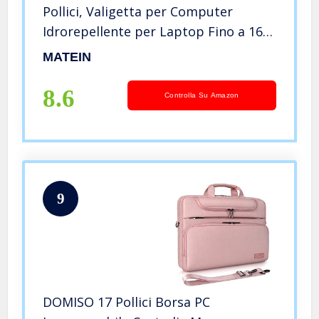
Pollici, Valigetta per Computer
Idrorepellente per Laptop Fino a 16
Pollici, Borsa a Tracolla da Gioco,
MATEIN
Grande Capacità per
Affari/Viaggi/Scuola – Nero
8.6
Controlla Su Amazon
9
DOMISO 17 Pollici Borsa PC