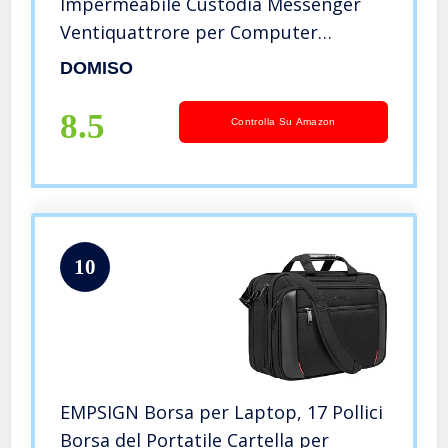
Impermeabile Custodia Messenger
Ventiquattrore per Computer
Portatile/Tablet/Notebook/Ultrabook/Chr
DOMISO
da 17-17,3 pollici, Rosa
8.5
Controlla Su Amazon
10
EMPSIGN Borsa per Laptop, 17 Pollici
Borsa del Portatile Cartella per