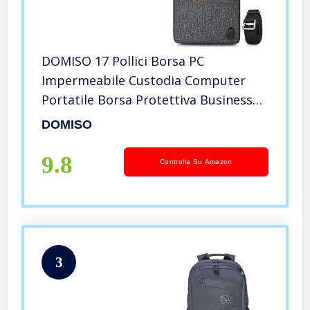
DOMISO 17 Pollici Borsa PC
Impermeabile Custodia Computer
Portatile Borsa Protettiva Business
con Porta di Ricarica USB e Porta
DOMISO
Cuffie per
Tablet/Notebook/Ultrabook/Chromebook,
9.8
Controlla Su Amazon
Grigio Scuro
3