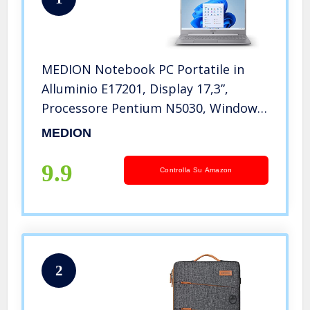
MEDION Notebook PC Portatile in
Alluminio E17201, Display 17,3”,
Processore Pentium N5030, Windows
11, RAM 8GB, SSD 256 GB, Scheda
MEDION
grafica Intel UHD, 1 porte USB 2.0, 3
porte USB 3.0
9.9
Controlla Su Amazon
2