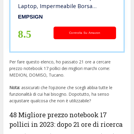
Laptop, Impermeabile Borsa
Notebook Multifunzionale Borsa
EMPSIGN
Messenger, Borsa a Tracolla per
Uomo/Scuola/Viaggio – Nero
8.5
Controlla Su Amazon
Per fare questo elenco, ho passato 21 ore a cercare
prezzo notebook 17 pollici dei migliori marchi come:
MEDION, DOMISO, Tucano.
Nota:
assicurati che l’opzione che scegli abbia tutte le
funzionalità di cui hai bisogno. Dopotutto, ha senso
acquistare qualcosa che non è utilizzabile?
48 Migliore prezzo notebook 17
pollici in 2023: dopo 21 ore di ricerca