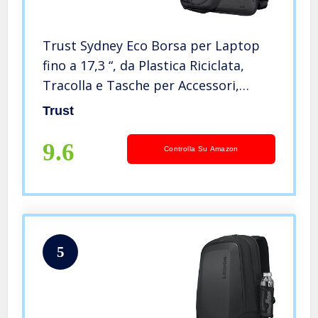
Trust Sydney Eco Borsa per Laptop
fino a 17,3 “, da Plastica Riciclata,
Tracolla e Tasche per Accessori,
Custodia da Trasporto Sostenibile
Trust
per Viaggi, Affari, Ufficio, Scuola –
Nero
9.6
Controlla Su Amazon
5