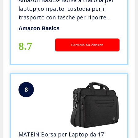
laptop compatto, custodia per il
trasporto con tasche per riporre
accessori (44 cm), nera, confezione da
Amazon Basics
1 unità
8.7
Controlla Su Amazon
8
MATEIN Borsa per Laptop da 17