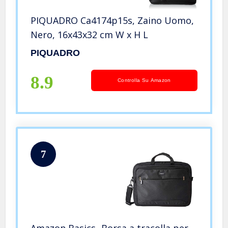
PIQUADRO Ca4174p15s, Zaino Uomo,
Nero, 16x43x32 cm W x H L
PIQUADRO
8.9
Controlla Su Amazon
7
Amazon Basics- Borsa a tracolla per