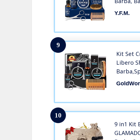
Barba, B
Pennello,
Y.F.M.
Styling, 
Grembiule
Uomini, 
9
Kit Set 
Libero 
Barba,Sp
Barba,Ba
GoldWor
Barba,Fo
per Barb
10
9 in1 Kit
GLAMADOR