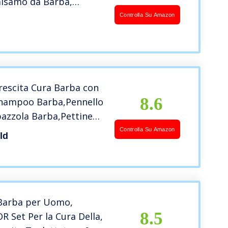
alsamo da Barba,
 Forbice, Pettine per lo
Controlla Su Amazon
Pettine in Legno,
 Baffi. Regalo per
Papà, Marito
Crescita Cura Barba con
8.6
Shampoo Barba,Pennello
azzola Barba,Pettine
lsamo Barba,Olio
Controlla Su Amazon
ld
rbici Barba,Prodotti
a Accessori
 Barba per Uomo,
8.5
 Set Per la Cura Della,