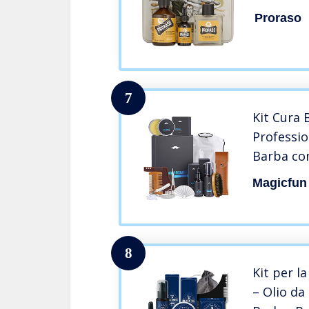
Proraso
7
Kit Cura
Professio
Barba co
Barba, B
Magicfun
Barba, Pe
Barba Ras
Uomo pe
8
Kit per l
– Olio d