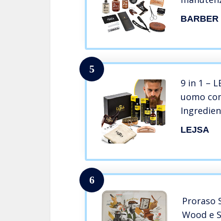
radersi |
BARBER
Francia
5
9 in 1 – L
uomo com
Ingredien
Contiene
LEJSA
Pettine 
rasatura
viaggio
6
Proraso 
Wood e S