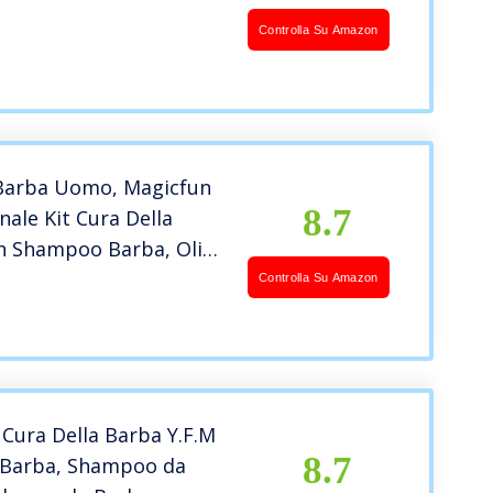
Controlla Su Amazon
 Barba Uomo, Magicfun
8.7
nale Kit Cura Della
n Shampoo Barba, Olio
alsamo Barba, Spazzola
Controlla Su Amazon
ttine Barba, Forbici
oio, Perfetto Regalo
r Barba
a Cura Della Barba Y.F.M
8.7
a Barba, Shampoo da