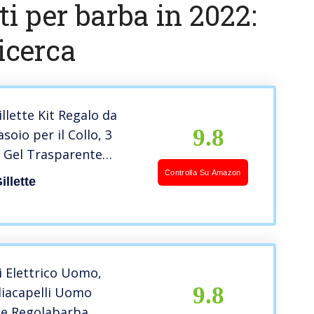
ti per barba in 2022:
icerca
illette Kit Regalo da
9.8
oio per il Collo, 3
 Gel Trasparente
, Detergente Barba e
Controlla Su Amazon
illette
o Barba, Pettine Barba,
 per il Rasoio
i Elettrico Uomo,
9.8
iacapelli Uomo
le Regolabarba