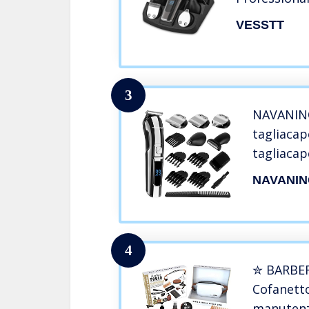
Ricaricabile
VESSTT
Rasoio Capel
per
Barba/Capel
3
NAVANINO
tagliacap
tagliacap
regolabar
NAVANI
corpo, ri
regolacap
impermeab
4
✮ BARBER
Cofanetto
manutenz