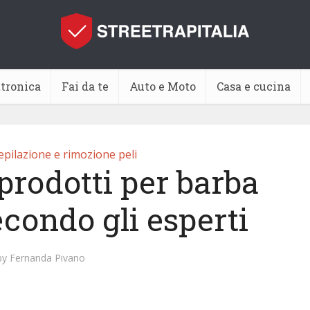
ttronica
Fai da te
Auto e Moto
Casa e cucina
epilazione e rimozione peli
prodotti per barba
econdo gli esperti
by
Fernanda Pivano