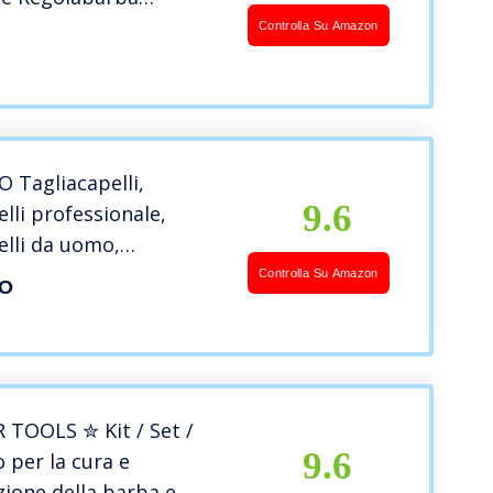
 con Display a LCD,
Controlla Su Amazon
li 11 In 1 Tagliacapelli
li/Corpo/Naso/Orecchie
 Tagliacapelli,
9.6
elli professionale,
elli da uomo,
ba/rifinitore per il
Controlla Su Amazon
NO
finitore per naso,
elli di precisione,
ile 10 in 1
 TOOLS ✮ Kit / Set /
9.6
 per la cura e
ione della barba e