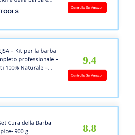
 Cosmetici Made in
Controlla Su Amazon
 TOOLS
EJSA – Kit per la barba
9.4
pleto professionale –
ti 100% Naturale –
 Shampoo Balsamo Olio
Controlla Su Amazon
Spazzola Forbici Sagoma
 Grembiule e sacca
Set Cura della Barba
8.8
pice- 900 g