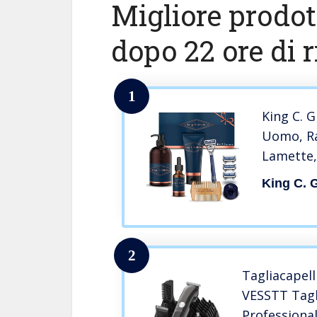
Migliore prodot
dopo 22 ore di r
1
King C. G
Uomo, Ras
Lamette,
Rasatura
King C. G
Viso, Oli
Supporto
2
Tagliacapell
VESSTT Tagl
Professiona