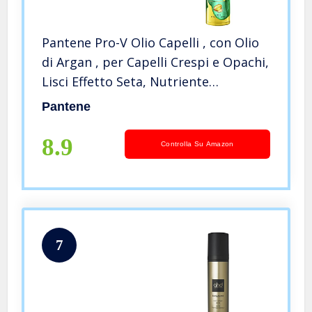
Pantene Pro-V Olio Capelli , con Olio
di Argan , per Capelli Crespi e Opachi,
Lisci Effetto Seta, Nutriente
Quotidiano, senza Risciacquo, 100ml
Pantene
8.9
Controlla Su Amazon
7