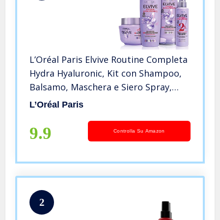
L’Oréal Paris Elvive Routine Completa
Hydra Hyaluronic, Kit con Shampoo,
Balsamo, Maschera e Siero Spray,
Ideale per Capelli Disidratati, 72H
L’Oréal Paris
Idratazione Profonda, Con Acido
Ialuronico
9.9
Controlla Su Amazon
2