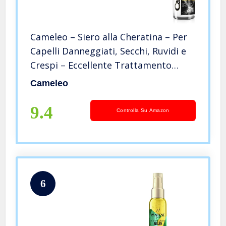
Cameleo – Siero alla Cheratina – Per
Capelli Danneggiati, Secchi, Ruvidi e
Crespi – Eccellente Trattamento
Rigenerante e Cura con Cheratina
Cameleo
Biomimetica e olio di Argan – 150ml
9.4
Controlla Su Amazon
6