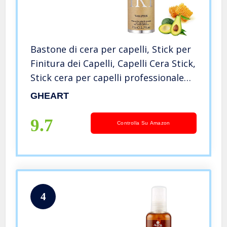
Bastone di cera per capelli, Stick per
Finitura dei Capelli, Capelli Cera Stick,
Stick cera per capelli professionale
che modella i capelli spezzati gel
GHEART
acconciatura cera idratante per
Unisex 75g
9.7
Controlla Su Amazon
4