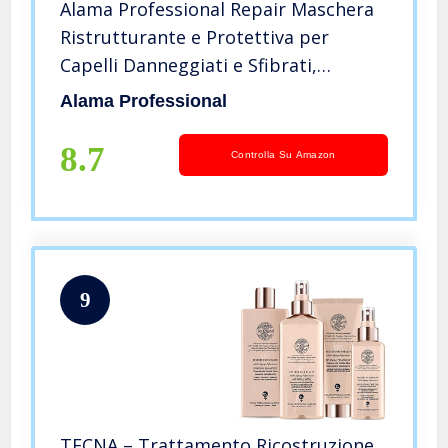
Alama Professional Repair Maschera
Ristrutturante e Protettiva per
Capelli Danneggiati e Sfibrati,
Formula con Cheratina, Trattamento
Alama Professional
Tonificante e Ristrutturante, 90%
Ingredienti Naturali, 500ml
8.7
Controlla Su Amazon
9
TECNA – Trattamento Ricostruzione