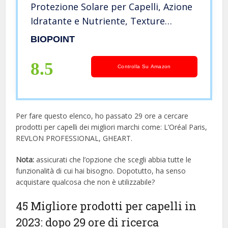
Protezione Solare per Capelli, Azione
Idratante e Nutriente, Texture
Invisibile, Dona Protezione e
BIOPOINT
Luminosità, 100 ml
8.5
Controlla Su Amazon
Per fare questo elenco, ho passato 29 ore a cercare
prodotti per capelli dei migliori marchi come: L’Oréal Paris,
REVLON PROFESSIONAL, GHEART.
Nota:
assicurati che l’opzione che scegli abbia tutte le
funzionalità di cui hai bisogno. Dopotutto, ha senso
acquistare qualcosa che non è utilizzabile?
45 Migliore prodotti per capelli in
2023: dopo 29 ore di ricerca