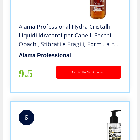
Alama Professional Hydra Cristalli
Liquidi Idratanti per Capelli Secchi,
Opachi, Sfibrati e Fragili, Formula con
Olio di Argan, Vitamina E, Acidi
Alama Professional
Grassi, Antiossidante, contro le
Doppie Punte, 100ml
9.5
Controlla Su Amazon
5