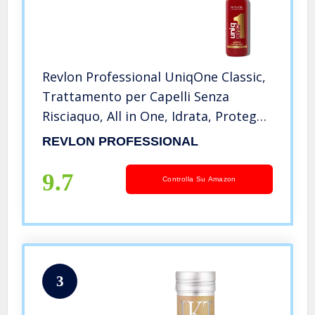
Revlon Professional UniqOne Classic,
Trattamento per Capelli Senza
Risciaquo, All in One, Idrata, Protegge
e Ripara (150ml), Fragranza Classica
REVLON PROFESSIONAL
9.7
Controlla Su Amazon
3