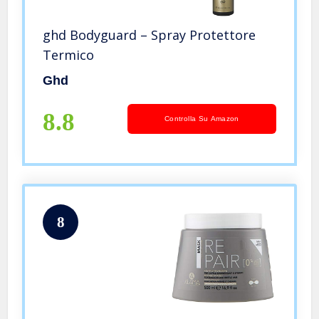
ghd Bodyguard – Spray Protettore
Termico
Ghd
8.8
Controlla Su Amazon
8