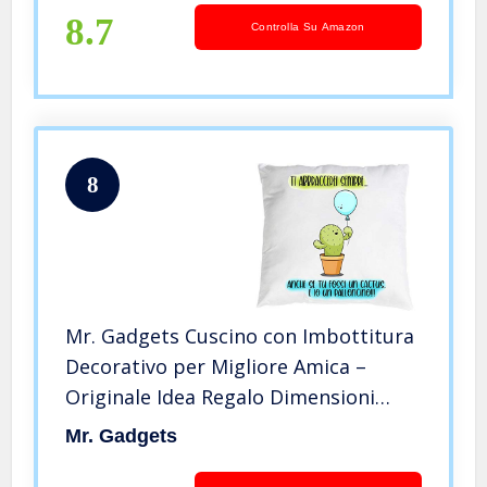
Tavolo per Viaggio, Regalo per Donne
8.7
Controlla Su Amazon
8
Mr. Gadgets Cuscino con Imbottitura
Decorativo per Migliore Amica –
Originale Idea Regalo Dimensioni
40×40 cm Circa (Modello 7)
Mr. Gadgets