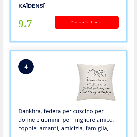
Speciale
KAÏDENSÏ
9.7
Controlla Su Amazon
4
Dankhra, federa per cuscino per
donne e uomini, per migliore amico,
coppie, amanti, amicizia, famiglia,
idea regalo di compleanno