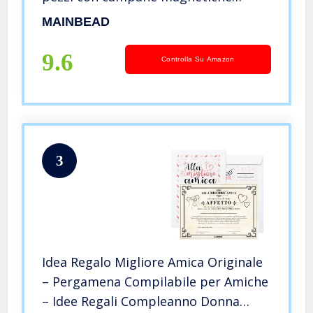
Regalo di gioielli perfetto per coppia,
MAINBEAD
famiglia, sorelle, migliori amiche
(Black-Black)
9.6
Controlla Su Amazon
3
Idea Regalo Migliore Amica Originale
– Pergamena Compilabile per Amiche
– Idee Regali Compleanno Donna