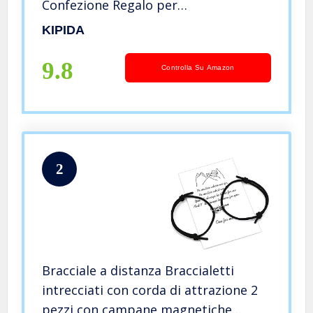
Confezione Regalo per
Anniversario,Regali di
KIPIDA
nozze,Compleanno,Matrimoni,Regalo
di Sorpresa Explosion Box Piccoli
9.8
Controlla Su Amazon
Accessori,regali romantici
2
Bracciale a distanza Braccialetti
intrecciati con corda di attrazione 2
pezzi con campane magnetiche