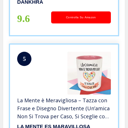
DANKHRA
9.6
Controlla Su Amazon
5
La Mente è Meravigliosa – Tazza con
Frase e Disegno Divertente (Un’amica
Non Si Trova per Caso, Si Sceglie con
Il Cuore) Regalo per Un’ Amica
LA MENTE ES MARAVILLOSA