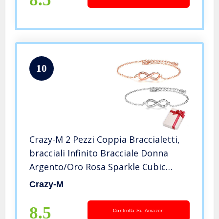
10
Crazy-M 2 Pezzi Coppia Braccialetti,
bracciali Infinito Bracciale Donna
Argento/Oro Rosa Sparkle Cubic
Zirconia Kiss Braccialetto Accent
Crazy-M
Infinity Forever Bracciali per Donna
8.5
Controlla Su Amazon