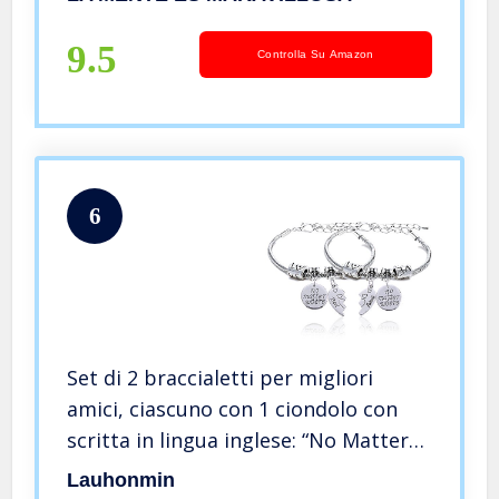
9.5
Controlla Su Amazon
6
Set di 2 braccialetti per migliori
amici, ciascuno con 1 ciondolo con
scritta in lingua inglese: “No Matter
Where”, regalo per un’amicizia
Lauhonmin