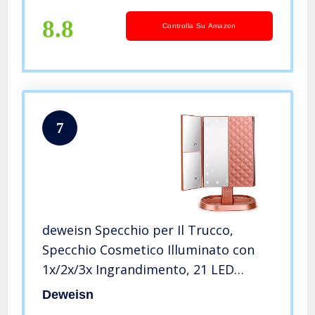
speciale.
8.8
Controlla Su Amazon
7
deweisn Specchio per Il Trucco,
Specchio Cosmetico Illuminato con
1x/2x/3x Ingrandimento, 21 LED
Specchio Trifold Dimmerabile
Deweisn
Caricatore USB/Wireless, Specchio da