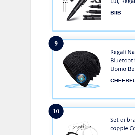
Lui, Rega
per Papà
BIIB
Regalo U
Regalo Fe
Regalo A
9
Regali Na
Bluetoot
Uomo Bea
Berretto,
CHEERF
Uomo/ Do
Ragazza, 
Esterno 
10
Set di br
coppie C