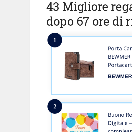
43 Migliore reg
dopo 67 ore di r
1
Porta Car
BEWMER II
Portacar
Donna – P
BEWME
Schermat
Portatess
Monete D
2
Buono Re
Digitale –
complea