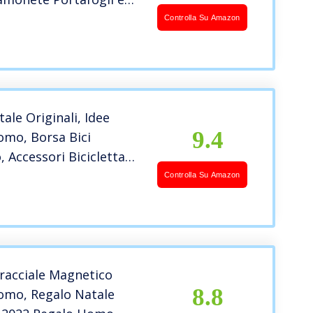
avi Confezione Regalo,
Controlla Su Amazon
sere tascabile
, Raccoglitore tessere
e sottile-NERO
tale Originali, Idee
9.4
omo, Borsa Bici
 Accessori Bicicletta
get Uomo Utili, Regalo
Controlla Su Amazon
rio per Lui Marito, Idee
er Fidanzato
no, Regalo Papà
racciale Magnetico
8.8
omo, Regalo Natale