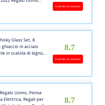
, 2022 Regalo Uomo
dee Regalo Festa del
Controlla Su Amazon
ee Regalo Uomo Donna,
alo Uomo Compleanno,
r Papà, Fidanzato
isky Glass Set, 8
8.7
 ghiaccio in acciaio
le in scatola di legno,
er uomo, compleanno o
Controlla Su Amazon
rio del fidanzato di
 2 sottobicchieri
e Regalo Uomo, Penna
8.7
a Elettrica, Regali per