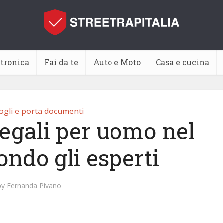
ttronica
Fai da te
Auto e Moto
Casa e cucina
ogli e porta documenti
regali per uomo nel
ondo gli esperti
by
Fernanda Pivano