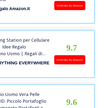
Controlla Su Amazon
galo Amazon.it
ng Station per Cellulare
9.7
| Idee Regalo
no Uomo | Regali di
ginale Lui |
Controlla Su Amazon
RYTHING EVERYWHERE
che Portaoggetti
| Festa del Papà
rio Marito Fidanzato
lio Uomo Vera Pelle
9.6
ID. Piccolo Portafoglio
amonete Portafogli e