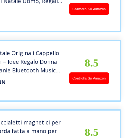
li Natale Uomo, Regali
/Nonno, Gadget Idee
Controlla Su Amazon
omo Compleanno,
sta Del Papà, Idee
mici
tale Originali Cappello
8.5
h – Idee Regalo Donna
nie Bluetooth Musica
 Idee Regali Natale
Controlla Su Amazon
UN
nna/ Adolescente/
Cappello Sportivo da
Campeggio Sci
accialetti magnetici per
8.5
orda fatta a mano per