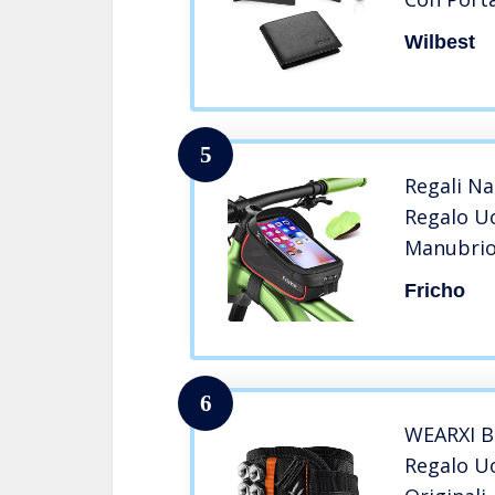
Porta Chi
Wilbest
Porta tes
documenti
banconot
5
Regali Na
Regalo U
Manubrio,
Mtb, Gad
Fricho
Anniversa
Regalo p
Complean
6
WEARXI B
Regalo U