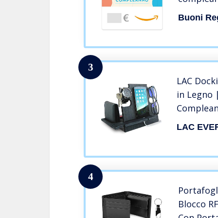
Buoni Re
3
LAC Docki
in Legno 
Complean
Natale Ori
LAC EVE
Svuotatas
Orologio 
Anniversa
Fratello
4
Portafog
Blocco RF
Con Port