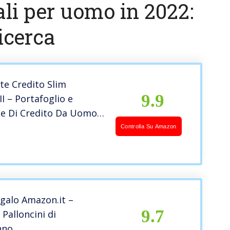
ali per uomo in 2022:
icerca
te Credito Slim
9.9
 – Portafoglio e
te Di Credito Da Uomo e
rotezione Rfid
Controlla Su Amazon
R
o Anticlonazione –
ere e Soldi con Porta
esign 100% Italiano
galo Amazon.it –
9.7
 Palloncini di
nno