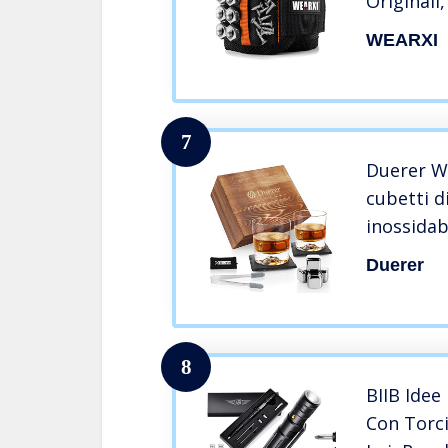
Originali
Natale, I
WEARXI
Papà, Id
Idee Reg
Regali pe
7
Duerer Wh
cubetti di
inossidabi
regalo p
Duerer
anniversa
papà, Più
gratuiti
8
BIIB Ide
Con Torci