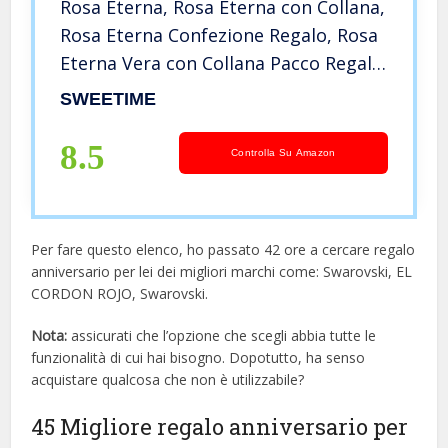
Rosa Eterna, Rosa Eterna con Collana,
Rosa Eterna Confezione Regalo, Rosa
Eterna Vera con Collana Pacco Regalo
per Moglie, Nonna, Mamma, San
SWEETIME
Valentino, Festa della Mamma,Regalo
Anniversario per lei
8.5
Controlla Su Amazon
Per fare questo elenco, ho passato 42 ore a cercare regalo
anniversario per lei dei migliori marchi come: Swarovski, EL
CORDON ROJO, Swarovski.
Nota:
assicurati che l’opzione che scegli abbia tutte le
funzionalità di cui hai bisogno. Dopotutto, ha senso
acquistare qualcosa che non è utilizzabile?
45 Migliore regalo anniversario per