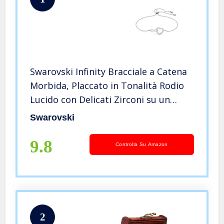
Swarovski Infinity Bracciale a Catena
Morbida, Placcato in Tonalità Rodio
Lucido con Delicati Zirconi su un
Simbolo con Cuore e Infinito, Bianco
Swarovski
9.8
Controlla Su Amazon
2