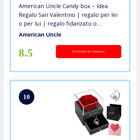
American Uncle Candy box – Idea
Regalo San Valentino | regalo per lei
o per lui | regalo fidanzato o
fidanzata, ragazzo o ragazza | regalo
American Uncle
anniversario per lei o per lui – box
caramelle gommose da 1kg
8.5
Controlla Su Amazon
10