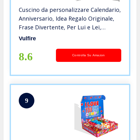
Cuscino da personalizzare Calendario,
Anniversario, Idea Regalo Originale,
Frase Divertente, Per Lui e Lei,
Romantico, Matrimonio,
Vulfire
Arredamento Casa Divano Letto – con
Imbottitura (40_x_40_cm)
8.6
Controlla Su Amazon
9