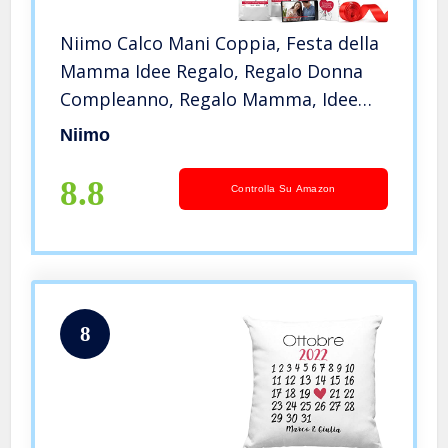
Niimo Calco Mani Coppia, Festa della
Mamma Idee Regalo, Regalo Donna
Compleanno, Regalo Mamma, Idee
Regalo Donna, Regali Festa della
Niimo
Mamma Originali, Regalo Amica,
Regalo Anniversario Matrimonio
8.8
Controlla Su Amazon
8