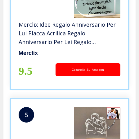
Merclix Idee Regalo Anniversario Per
Lui Placca Acrilica Regalo
Anniversario Per Lei Regalo
Anniversario Matrimonio Per Lui e Lei
Merclix
Regalo Anniversario Di Coppia
Fidanzato Fidanzata
9.5
Controlla Su Amazon
5