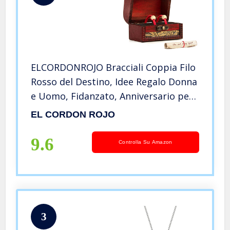
ELCORDONROJO Bracciali Coppia Filo
Rosso del Destino, Idee Regalo Donna
e Uomo, Fidanzato, Anniversario per
Lui, Compleanno, San Valentino,
EL CORDON ROJO
Natale. (Filo Rosso del Destino)
9.6
Controlla Su Amazon
3