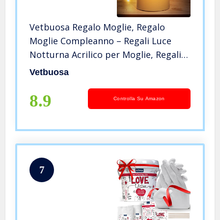
Vetbuosa Regalo Moglie, Regalo
Moglie Compleanno – Regali Luce
Notturna Acrilico per Moglie, Regali
per Lei – San Valentino per Lei, Regali
Vetbuosa
Nozze Regali Anniversario per
Lei/Donne/Moglie
8.9
Controlla Su Amazon
7