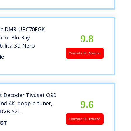
eless Lan Built-In,
ic DMR-UBC70EGK
9.8
tore Blu-Ray
ilità 3D Nero
Controlla Su Amazon
ic
t Decoder Tivùsat Q90
9.6
d 4K, doppio tuner,
DVB-S2,
istratore PVR,Nero,
Controlla Su Amazon
EST
Tessera Tivusat 4K