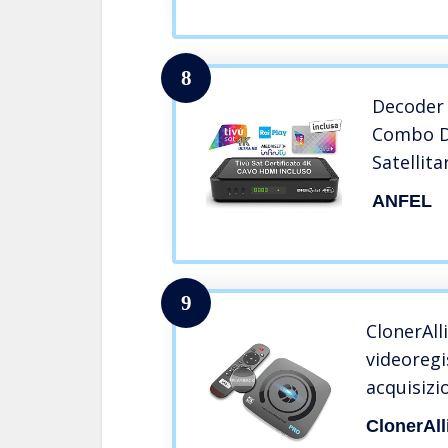
8
Decoder 
Combo D
Satellit
scheda 
ANFEL
inclusa 
registra
H265 SC
demand r
9
ClonerAll
videoregi
acquisiz
H.265/H.2
ClonerAll
cinematog