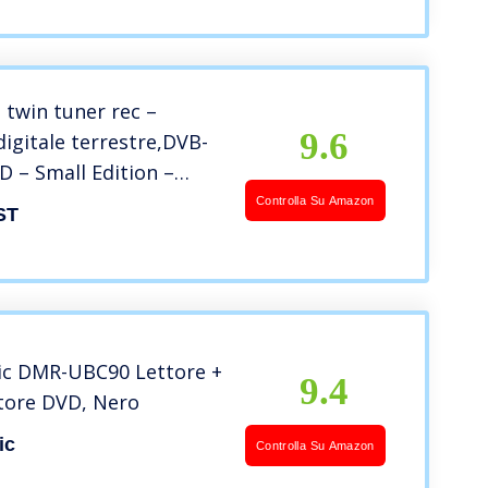
 twin tuner rec –
9.6
igitale terrestre,DVB-
HD – Small Edition –
di videoregistratore,
Controlla Su Amazon
ST
ic DMR-UBC90 Lettore +
9.4
tore DVD, Nero
ic
Controlla Su Amazon