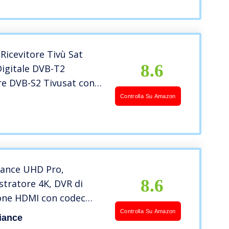
Ricevitore Tivù Sat
8.6
igitale DVB-T2
are DVB-S2 Tivusat con
4K HD UHD Tivusat
Controlla Su Amazon
Funzione PVR
zione MAIN 10 HEVC
R e DCSS HbbTV On-
ai e mediaset
iance UHD Pro,
8.6
stratore 4K, DVR di
ione HDMI con codec
64, registrazione
Controlla Su Amazon
iance
rafica 4K a 24 fps (fino