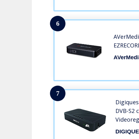
6
AVerMedi
EZRECORD
AVerMedi
7
Digiques
DVB-S2 c
Videoreg
DIGIQU