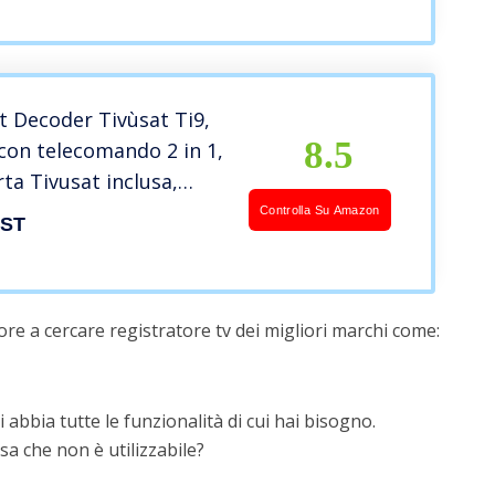
 fps), nessun PC
t Decoder Tivùsat Ti9,
8.5
con telecomando 2 in 1,
rta Tivusat inclusa,
 di registrazione
Controlla Su Amazon
EST
e
re a cercare registratore tv dei migliori marchi come:
 abbia tutte le funzionalità di cui hai bisogno.
a che non è utilizzabile?