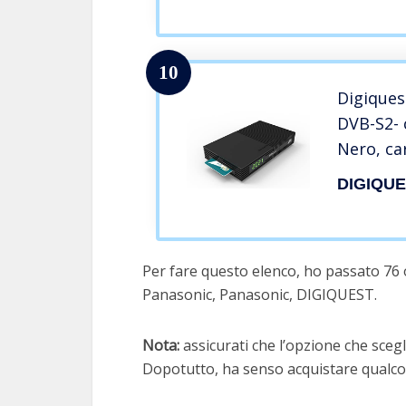
a 4K a 30
richiesto.
10
Digiques
DVB-S2- 
Nero, ca
funzione
DIGIQU
attivabil
Per fare questo elenco, ho passato 76 o
Panasonic, Panasonic, DIGIQUEST.
Nota:
assicurati che l’opzione che scegli
Dopotutto, ha senso acquistare qualcos