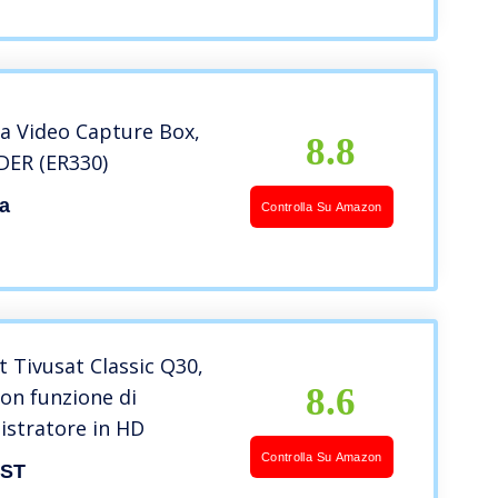
a Video Capture Box,
8.8
ER (ER330)
a
Controlla Su Amazon
t Tivusat Classic Q30,
8.6
on funzione di
istratore in HD
Controlla Su Amazon
EST