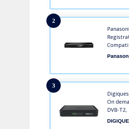
apps, Wir
Nero
2
Panason
Registra
Compatib
Panason
3
Digiques
On deman
DVB-T2, 
Videoreg
DIGIQU
inclusa 