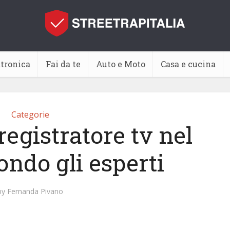
ttronica
Fai da te
Auto e Moto
Casa e cucina
Categorie
registratore tv nel
ondo gli esperti
by
Fernanda Pivano