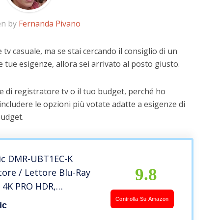
en by
Fernanda Pivano
 tv casuale, ma se stai cercando il consiglio di un
e tue esigenze, allora sei arrivato al posto giusto.
 di registratore tv o il tuo budget, perché ho
includere le opzioni più votate adatte a esigenze di
budget.
ic DMR-UBT1EC-K
9.8
tore / Lettore Blu-Ray
 4K PRO HDR,
re HCX, Doppio
Controlla Su Amazon
ic
zatore, HDMI, Internet