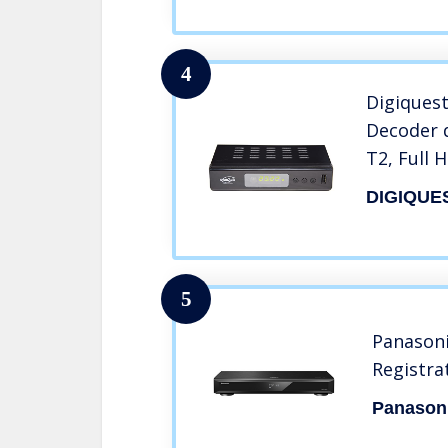
4
Digiquest
Decoder d
T2, Full 
Funzione 
DIGIQUE
Nero
5
Panason
Registra
Panason