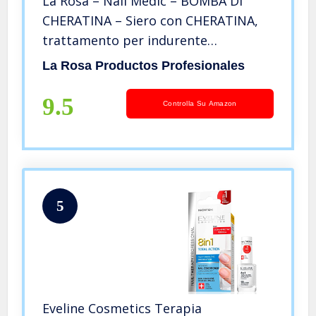
La Rosa – Nail Medic – BOMBA DI
CHERATINA – Siero con CHERATINA,
trattamento per indurente
rinforzante unghie, integratore
La Rosa Productos Profesionales
velocizzare crescita unghie 10 ml
9.5
Controlla Su Amazon
5
Eveline Cosmetics Terapia