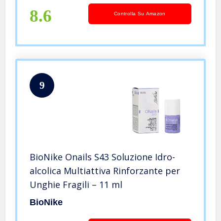
8.6
Controlla Su Amazon
9
BioNike Onails S43 Soluzione Idro-
alcolica Multiattiva Rinforzante per
Unghie Fragili – 11 ml
BioNike