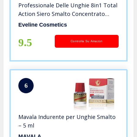
Professionale Delle Unghie 8in1 Total
Action Siero Smalto Concentrato
Indurente E Rinforzante | 12 ml |
Eveline Cosmetics
Attivatore Di Crescita | Trattamento
Di Riparazione Delle Unghie
9.5
Controlla Su Amazon
6
Mavala Indurente per Unghie Smalto
– 5 ml
MAVALA