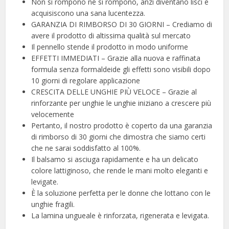
Non si rompono né si rompono, anzi diventano lisci e
acquisiscono una sana lucentezza.
GARANZIA DI RIMBORSO DI 30 GIORNI – Crediamo di
avere il prodotto di altissima qualità sul mercato
Il pennello stende il prodotto in modo uniforme
EFFETTI IMMEDIATI – Grazie alla nuova e raffinata
formula senza formaldeide gli effetti sono visibili dopo
10 giorni di regolare applicazione
CRESCITA DELLE UNGHIE PIÙ VELOCE – Grazie al
rinforzante per unghie le unghie iniziano a crescere più
velocemente
Pertanto, il nostro prodotto è coperto da una garanzia
di rimborso di 30 giorni che dimostra che siamo certi
che ne sarai soddisfatto al 100%.
Il balsamo si asciuga rapidamente e ha un delicato
colore lattiginoso, che rende le mani molto eleganti e
levigate.
È la soluzione perfetta per le donne che lottano con le
unghie fragili.
La lamina ungueale è rinforzata, rigenerata e levigata.