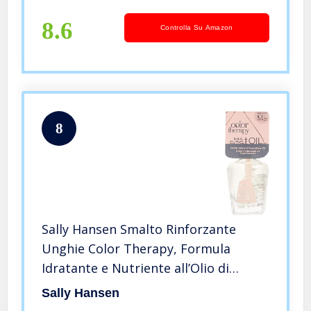
mangiucchiate o l’uso di farmaci)
8.6
Controlla Su Amazon
8
Sally Hansen Smalto Rinforzante
Unghie Color Therapy, Formula
Idratante e Nutriente all’Olio di
Argan, Nail & Cuticle Elixir –
Sally Hansen
Transparent