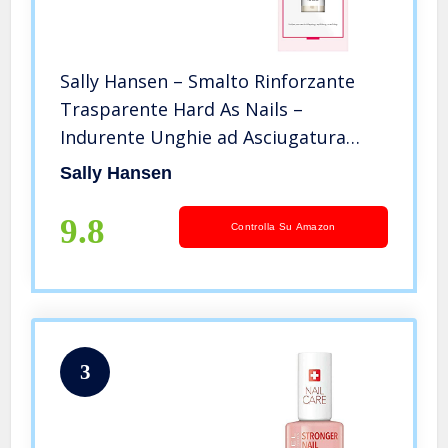
Sally Hansen – Smalto Rinforzante
Trasparente Hard As Nails –
Indurente Unghie ad Asciugatura
Rapida – 13,3 ml
Sally Hansen
9.8
Controlla Su Amazon
3