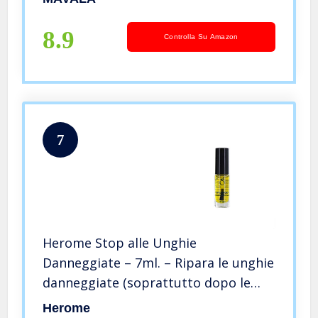
8.9
Controlla Su Amazon
7
Herome Stop alle Unghie
Danneggiate – 7ml. – Ripara le unghie
danneggiate (soprattutto dopo le
unghie artificiali, le unghie
Herome