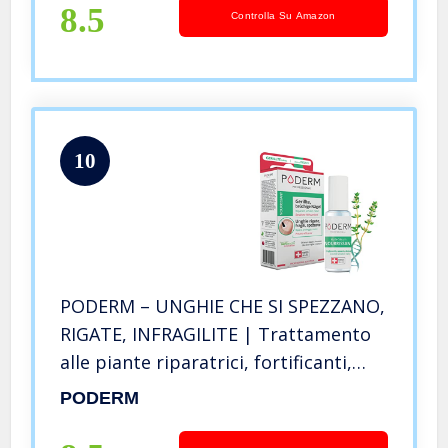
8.5
Controlla Su Amazon
10
PODERM – UNGHIE CHE SI SPEZZANO,
RIGATE, INFRAGILITE | Trattamento
alle piante riparatrici, fortificanti,
rivitalizzanti, nutrienti |Professionale
PODERM
mani/piedi | Facile & rapido | Swiss
Made