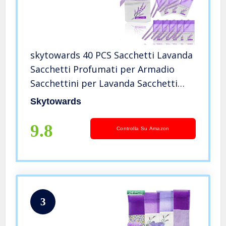
skytowards 40 PCS Sacchetti Lavanda
Sacchetti Profumati per Armadio
Sacchettini per Lavanda Sacchetti
Confetti Profumo Armadio con 40
Skytowards
Nastri Sacchetti di Spezie per
Sapone, Caramelle (Viola)
9.8
Controlla Su Amazon
3