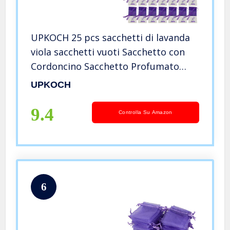
UPKOCH 25 pcs sacchetti di lavanda
viola sacchetti vuoti Sacchetto con
Cordoncino Sacchetto Profumato
sacchetto di immagazzinaggio di
UPKOCH
garza in organza, per lavanda, spezie
ed piccoli oggetti
9.4
Controlla Su Amazon
6