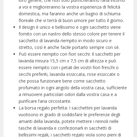
loro genere, che non solo purificheranno l’aria intorno
a voi e miglioreranno la vostra esperienza di felicità
domestica, ma faranno anche un bagno di schiuma
floreale che vi terrà di buon umore per tutto il giorno.
Il design è unico e bellissimo e ogni sacchetto viene
fornito con un nastro dello stesso colore per tenere il
sacchetto di lavanda riempito in modo sicuro e
stretto, così è anche facile portarlo sempre con sé.
Può essere riempito con fiori secchi: Il sacchetti per
lavanda misura 15,5 cm x 7,5 cm di altezza e può
essere riempito con i petali dei vostri fiori freschi o
secchi preferiti, lavanda essiccata, rose essiccate o
che possa funzionare bene come sacchetto
profumato in ogni angolo della vostra casa, sufficiente
a rimuovere particolari odori dalla vostra casa e a
purificare l’aria circostante.
La borsa regalo perfetta: I sacchettini per lavanda
vuotisono in grado di soddisfare le preferenze degli
amanti della lavanda, potete mettere i ninnoli nelle
tasche di lavanda e confezionarli in sacchetti di
bellissimi regali, i sacchetti regalo viola sono pieni di