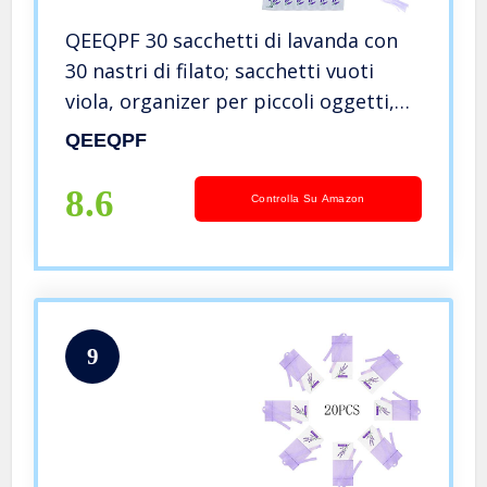
QEEQPF 30 sacchetti di lavanda con
30 nastri di filato; sacchetti vuoti
viola, organizer per piccoli oggetti,
sacchetti profumati, sacchetti con
QEEQPF
coulisse, sacchetti in organza per
lavanda, portaspezie
8.6
Controlla Su Amazon
9