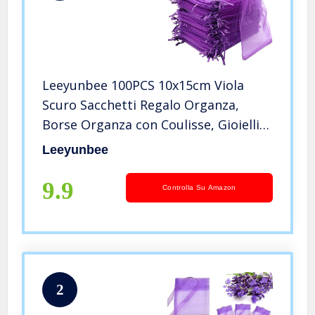
Leeyunbee 100PCS 10x15cm Viola
Scuro Sacchetti Regalo Organza,
Borse Organza con Coulisse, Gioielli
Sacchetto, Sacchetti Bustina Organza
Leeyunbee
per Nozze Regalo Caramella Partito
Gioielli
9.9
Controlla Su Amazon
2