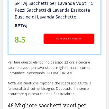
SPTwj Sacchetti per Lavanda Vuoti 15
Pezzi Sacchetti di Lavanda Essiccata
Bustine di Lavanda Sacchetto
Lavanda Sacchetti di Organza per
SPTwj
Lavanda Spezie Viola Sacchetti per
Profumare Armadi
8.5
Controlla Su Amazon
Per fare questo elenco, ho passato 22 ore a cercare
sacchetti vuoti per lavanda dei migliori marchi come:
Leeyunbee, skytowards, GLOBALDREAM.
Nota:
assicurati che l’opzione che scegli abbia tutte le
funzionalità di cui hai bisogno. Dopotutto, ha senso
acquistare qualcosa che non è utilizzabile?
48 Migliore sacchetti vuoti per