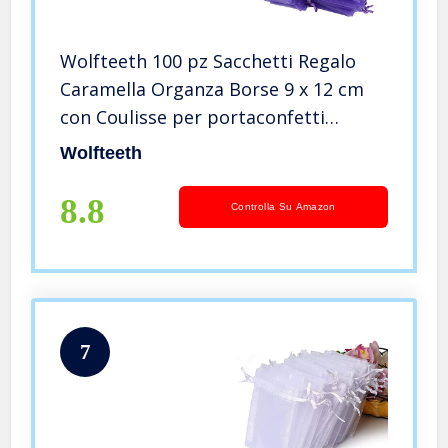
Wolfteeth 100 pz Sacchetti Regalo
Caramella Organza Borse 9 x 12 cm
con Coulisse per portaconfetti
bomboniera Confetti Matrimonio
Wolfteeth
Compleanno Battesimo Viola
8.8
Controlla Su Amazon
7