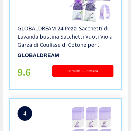
GLOBALDREAM 24 Pezzi Sacchetti di
Lavanda bustina Sacchetti Vuoti Viola
Garza di Coulisse di Cotone per
Lavanda, spezie ed Erbe
GLOBALDREAM
9.6
Controlla Su Amazon
4