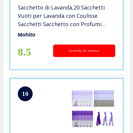
Sacchetto di Lavanda,20 Sacchetti
Vuoti per Lavanda con Coulisse
Sacchetti Sacchetto con Profumi
Sacchetti per Lavanda Vuoti Sacchetti
Mohito
di Lavanda Sacchetti per Lavanda
Spezie ed Erbe(Viola Chiaro)
8.5
Controlla Su Amazon
10