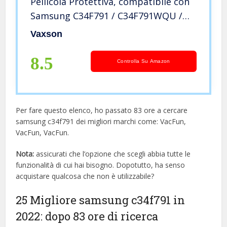
Pellicola Protettiva, compatibile con
Samsung C34F791 / C34F791WQU /
C34F791WQN 34″ Display Monitor,
Vaxson
Screen Protector Film [ Non Vetro
Temperato ]
8.5
Controlla Su Amazon
Per fare questo elenco, ho passato 83 ore a cercare
samsung c34f791 dei migliori marchi come: VacFun,
VacFun, VacFun.
Nota:
assicurati che l’opzione che scegli abbia tutte le
funzionalità di cui hai bisogno. Dopotutto, ha senso
acquistare qualcosa che non è utilizzabile?
25 Migliore samsung c34f791 in
2022: dopo 83 ore di ricerca