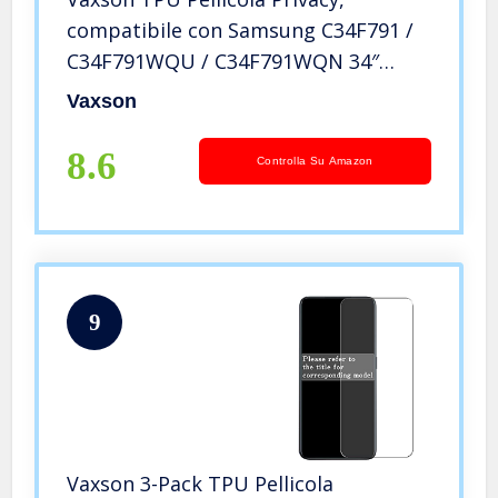
compatibile con Samsung C34F791 /
C34F791WQU / C34F791WQN 34″
Display Monitor, Screen Protector
Vaxson
Film Filtro Privacy [ Non Vetro
Temperato ]
8.6
Controlla Su Amazon
9
Vaxson 3-Pack TPU Pellicola