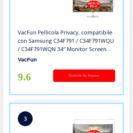
VacFun Pellicola Privacy, compatibile
con Samsung C34F791 / C34F791WQU
/ C34F791WQN 34″ Monitor Screen
Protector Protezioni Schermo
VacFun
Antispy (Non Vetro Temperato)
NuovaVersione
9.6
Controlla Su Amazon
3