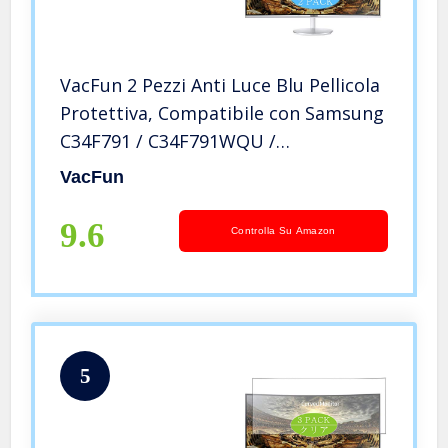
VacFun 2 Pezzi Anti Luce Blu Pellicola
Protettiva, Compatibile con Samsung
C34F791 / C34F791WQU /
C34F791WQN 34″ Display Monitor
VacFun
(Non Vetro Temperato) Protezioni
Schermo Cover Custodia
9.6
Controlla Su Amazon
5