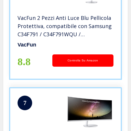
VacFun 2 Pezzi Anti Luce Blu Pellicola
Protettiva, compatibile con Samsung
C34F791 / C34F791WQU /
C34F791WQN 34″ Monitor Screen
VacFun
Protector Protezioni Schermo (Non
Vetro Temperato) NuovaVersione
8.8
Controlla Su Amazon
7