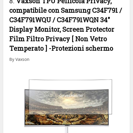
8.
Vaxson TPU Pellicola Privacy,
compatibile con Samsung C34F791 /
C34F791WQU / C34F791WQN 34″
Display Monitor, Screen Protector
Film Filtro Privacy [ Non Vetro
Temperato ]
-Protezioni schermo
By Vaxson