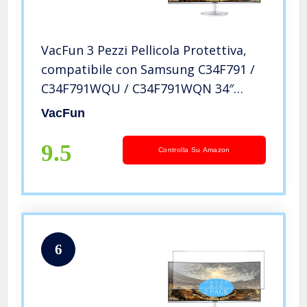
VacFun 3 Pezzi Pellicola Protettiva,
compatibile con Samsung C34F791 /
C34F791WQU / C34F791WQN 34″
Monitor Screen Protector Protezioni
VacFun
Schermo (Non Vetro Temperato)
NuovaVersione
9.5
Controlla Su Amazon
6