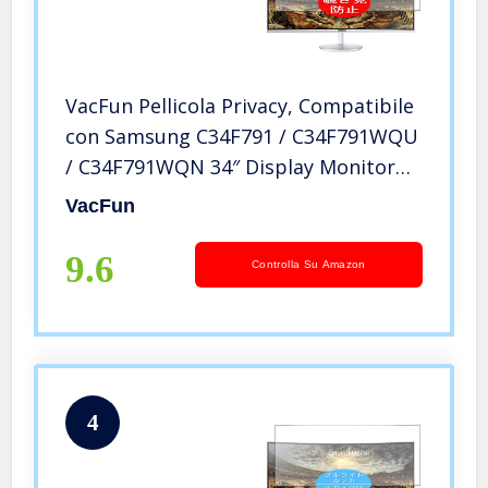
VacFun Pellicola Privacy, Compatibile
con Samsung C34F791 / C34F791WQU
/ C34F791WQN 34″ Display Monitor
(Non Vetro Temperato) Protezioni
VacFun
Schermo Cover Custodia
9.6
Controlla Su Amazon
4