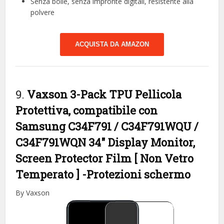
Senza bolle, senza impronte digitali, resistente alla
polvere
ACQUISTA DA AMAZON
9.
Vaxson 3-Pack TPU Pellicola
Protettiva, compatibile con
Samsung C34F791 / C34F791WQU /
C34F791WQN 34″ Display Monitor,
Screen Protector Film [ Non Vetro
Temperato ]
-Protezioni schermo
By Vaxson