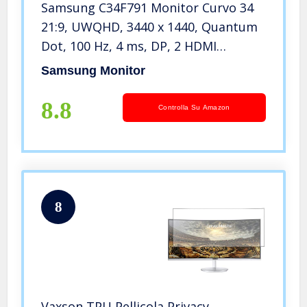
Samsung C34F791 Monitor Curvo 34
21:9, UWQHD, 3440 x 1440, Quantum
Dot, 100 Hz, 4 ms, DP, 2 HDMI
Silver/Bianco, VESA
Samsung Monitor
8.8
Controlla Su Amazon
8
Vaxson TPU Pellicola Privacy,