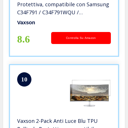
Protettiva, compatibile con Samsung
C34F791 / C34F791WQU /
C34F791WQN 34″ Display Monitor,
Vaxson
Screen Protector Film [ Non Vetro
Temperato ]
8.6
Controlla Su Amazon
10
Vaxson 2-Pack Anti Luce Blu TPU