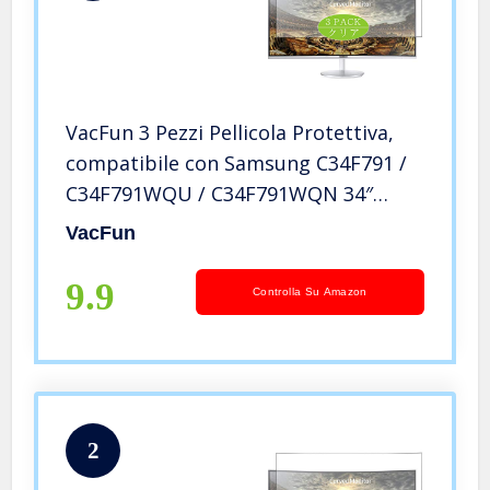
VacFun 3 Pezzi Pellicola Protettiva,
compatibile con Samsung C34F791 /
C34F791WQU / C34F791WQN 34″
Display Monitor (Non Vetro
VacFun
Temperato) Protezioni Schermo
Cover Custodia
9.9
Controlla Su Amazon
2