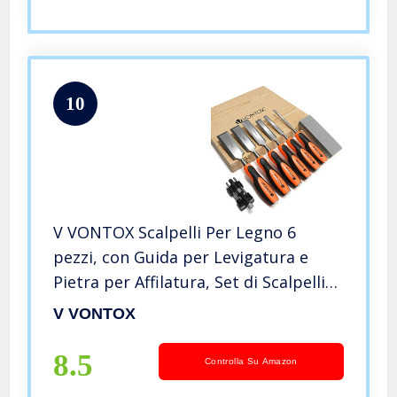
10
V VONTOX Scalpelli Per Legno 6
pezzi, con Guida per Levigatura e
Pietra per Affilatura, Set di Scalpelli
Per Legno per Intaglio del Legno,
V VONTOX
Carpenteria, Rifilatura dei Bordi
8.5
Controlla Su Amazon