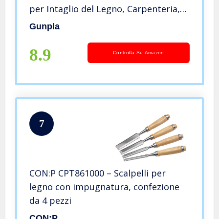
per Intaglio del Legno, Carpenteria,
Fai da te
Gunpla
8.9
Controlla Su Amazon
7
CON:P CPT861000 – Scalpelli per
legno con impugnatura, confezione
da 4 pezzi
CON:P