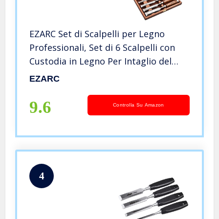
EZARC Set di Scalpelli per Legno
Professionali, Set di 6 Scalpelli con
Custodia in Legno Per Intaglio del
Legno, Carpenteria, Rifilatura dei
EZARC
Bordi
9.6
Controlla Su Amazon
4