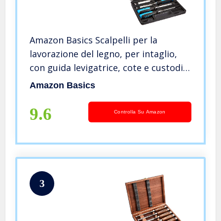
Amazon Basics Scalpelli per la
lavorazione del legno, per intaglio,
con guida levigatrice, cote e custodia,
confezione da 8, 1/4″ – 1-1/2″
Amazon Basics
9.6
Controlla Su Amazon
3