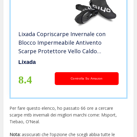
Lixada Copriscarpe Invernale con
Blocco Impermeabile Antivento
Scarpe Protettore Vello Caldo
Termico per Il Ciclismo MTB Bici da
Lixada
Strada M-2XL
8.4
Controlla Su Amazon
Per fare questo elenco, ho passato 66 ore a cercare
scarpe mtb invernali dei migliori marchi come: Msport,
Tiebao, O’Neal.
Nota:
assicurati che l’opzione che scegli abbia tutte le