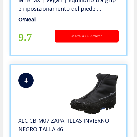
e riposizionamento del piede,
struttura della suola a nido d’ape |
O’Neal
Scarpa con pedale piatto a spillo |
Adulto | Nero | Taglia 43
9.7
Controlla Su Amazon
4
XLC CB-M07 ZAPATILLAS INVIERNO
NEGRO TALLA 46