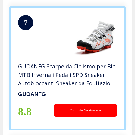
7
GUOANFG Scarpe da Ciclismo per Bici
MTB Invernali Pedali SPD Sneaker
Autobloccanti Sneaker da Equitazione
per Biciclette Scarpe Traspiranti,B-44
GUOANFG
EU
8.8
Controlla Su Amazon