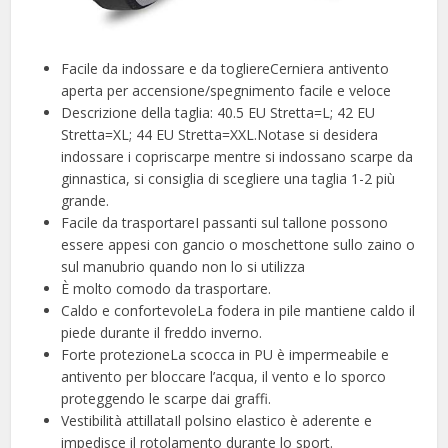
Facile da indossare e da togliereCerniera antivento
aperta per accensione/spegnimento facile e veloce
Descrizione della taglia: 40.5 EU Stretta=L; 42 EU
Stretta=XL; 44 EU Stretta=XXL.Notase si desidera
indossare i copriscarpe mentre si indossano scarpe da
ginnastica, si consiglia di scegliere una taglia 1-2 più
grande.
Facile da trasportareI passanti sul tallone possono
essere appesi con gancio o moschettone sullo zaino o
sul manubrio quando non lo si utilizza
È molto comodo da trasportare.
Caldo e confortevoleLa fodera in pile mantiene caldo il
piede durante il freddo inverno.
Forte protezioneLa scocca in PU è impermeabile e
antivento per bloccare l’acqua, il vento e lo sporco
proteggendo le scarpe dai graffi.
Vestibilità attillataIl polsino elastico è aderente e
impedisce il rotolamento durante lo sport.