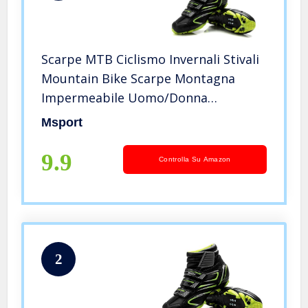
Scarpe MTB Ciclismo Invernali Stivali
Mountain Bike Scarpe Montagna
Impermeabile Uomo/Donna
Compatibile SPD – 44 EU
Msport
9.9
Controlla Su Amazon
2