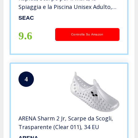
Spiaggia e la Piscina Unisex Adulto,
Blu, 42 EU
SEAC
9.6
Controlla Su Amazon
4
ARENA Sharm 2 Jr, Scarpe da Scogli,
Trasparente (Clear 011), 34 EU
ARENA