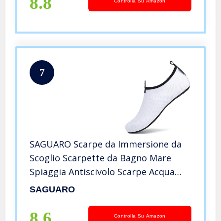
8.8
Controlla Su Amazon
7
SAGUARO Scarpe da Immersione da
Scoglio Scarpette da Bagno Mare
Spiaggia Antiscivolo Scarpe Acqua
per Nuoto Piscina Spiaggia
SAGUARO
Canottaggio Vela Aqua Fiume
Mare,032 Bianco 40/41 EU
8.6
Controlla Su Amazon