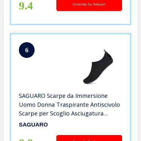
9.4
Controlla Su Amazon
6
SAGUARO Scarpe da Immersione
Uomo Donna Traspirante Antiscivolo
Scarpe per Scoglio Asciugatura
Rapida Scarpe da Surf per Snorkel
SAGUARO
Yoga 032 Nero Gr.38/39