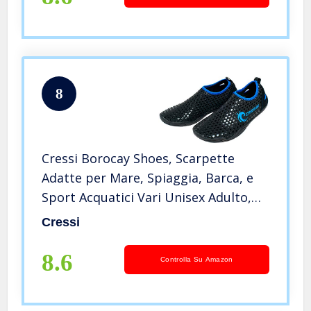
8
Cressi Borocay Shoes, Scarpette
Adatte per Mare, Spiaggia, Barca, e
Sport Acquatici Vari Unisex Adulto,
Royal Blu, 42 EU
Cressi
8.6
Controlla Su Amazon