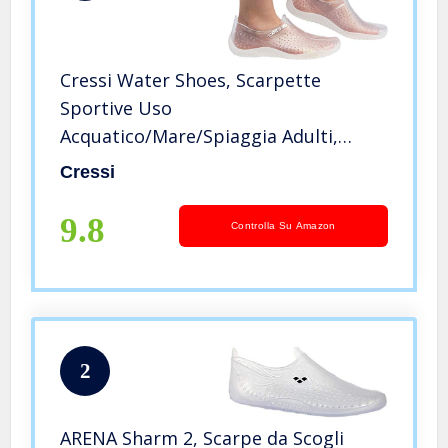
Cressi Water Shoes, Scarpette
Sportive Uso
Acquatico/Mare/Spiaggia Adulti,
Ragazzi e Bambini, Trasparente, 38
Cressi
EU
9.8
Controlla Su Amazon
2
ARENA Sharm 2, Scarpe da Scogli