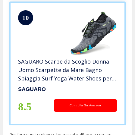
10
SAGUARO Scarpe da Scoglio Donna
Uomo Scarpette da Mare Bagno
Spiaggia Surf Yoga Water Shoes per
Immersione Nuotare Sport Acquatico
SAGUARO
Traspirante,Grigio 43
8.5
Controlla Su Amazon
Per fare questo elenco, ho passato 49 ore a cercare