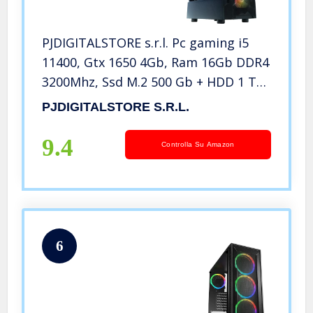
PJDIGITALSTORE s.r.l. Pc gaming i5
11400, Gtx 1650 4Gb, Ram 16Gb DDR4
3200Mhz, Ssd M.2 500 Gb + HDD 1 Tb,
Dissipatore ad Aria, Windows 11 pro,
PJDIGITALSTORE S.r.l.
pc da gaming, 6 core, fino a 4,40 Ghz
– TALENT I550F
9.4
Controlla Su Amazon
6