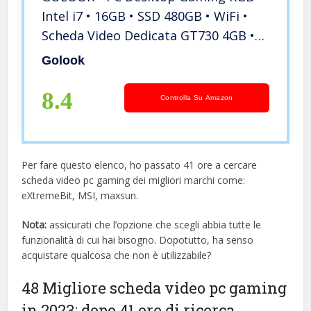
Intel i7 • 16GB • SSD 480GB • WiFi •
Scheda Video Dedicata GT730 4GB •
Windows 11 Pro X64 • Computer Fisso
Golook
Assemblato • Ventola Illuminata
8.4
Controlla Su Amazon
Per fare questo elenco, ho passato 41 ore a cercare
scheda video pc gaming dei migliori marchi come:
eXtremeBit, MSI, maxsun.
Nota:
assicurati che l’opzione che scegli abbia tutte le
funzionalità di cui hai bisogno. Dopotutto, ha senso
acquistare qualcosa che non è utilizzabile?
48 Migliore scheda video pc gaming
in 2023: dopo 41 ore di ricerca