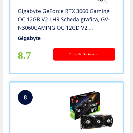
Gigabyte GeForce RTX 3060 Gaming
OC 12GB V2 LHR Scheda grafica, GV-
N3060GAMING OC-12GD V2,
multicolore
Gigabyte
8.7
Controlla Su Amazon
8