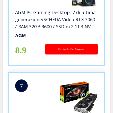
AGM PC Gaming Desktop i7 di ultima
generazione/SCHEDA Video RTX 3060
/ RAM 32GB 3600 / SSD m.2 1TB NVME
/ 700WATT 80+ / WI-FI/WINDOWS
AGM
8.9
Controlla Su Amazon
7