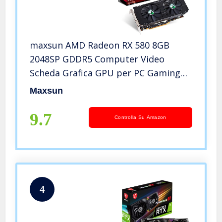
maxsun AMD Radeon RX 580 8GB
2048SP GDDR5 Computer Video
Scheda Grafica GPU per PC Gaming
256-Bit DirectX 12 DVI, HDMI,
Maxsun
DisplayPort Multi Monitor Estendere
9.7
Controlla Su Amazon
4