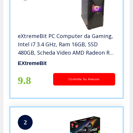
eXtremeBit PC Computer da Gaming,
Intel i7 3.4 GHz, Ram 16GB, SSD
480GB, Scheda Video AMD Radeon RX
580 8GB GGDR5, Windows 10 Pro,
EXtremeBit
HDMI Display Port
9.8
Controlla Su Amazon
2