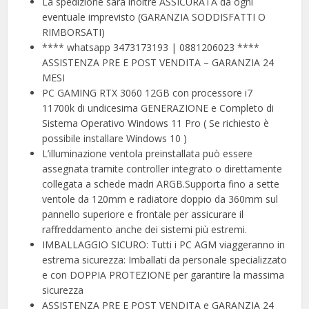
La spedizione sarà inoltre ASSICURATA da ogni
eventuale imprevisto (GARANZIA SODDISFATTI O
RIMBORSATI)
**** whatsapp 3473173193 | 0881206023 ****
ASSISTENZA PRE E POST VENDITA – GARANZIA 24
MESI
PC GAMING RTX 3060 12GB con processore i7
11700k di undicesima GENERAZIONE e Completo di
Sistema Operativo Windows 11 Pro ( Se richiesto è
possibile installare Windows 10 )
L’illuminazione ventola preinstallata può essere
assegnata tramite controller integrato o direttamente
collegata a schede madri ARGB.Supporta fino a sette
ventole da 120mm e radiatore doppio da 360mm sul
pannello superiore e frontale per assicurare il
raffreddamento anche dei sistemi più estremi.
IMBALLAGGIO SICURO: Tutti i PC AGM viaggeranno in
estrema sicurezza: Imballati da personale specializzato
e con DOPPIA PROTEZIONE per garantire la massima
sicurezza
ASSISTENZA PRE E POST VENDITA e GARANZIA 24