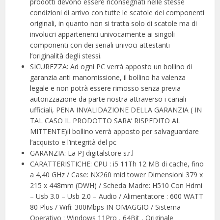
prodotti devono essere riconsegnati nelle stesse
condizioni di arrivo con tutte le scatole dei componenti
originali, in quanto non si tratta solo di scatole ma di
involucri appartenenti univocamente ai singoli
componenti con dei seriali univoci attestanti
l’originalità degli stessi.
SICUREZZA: Ad ogni PC verrà apposto un bollino di
garanzia anti manomissione, il bollino ha valenza
legale e non potrà essere rimosso senza previa
autorizzazione da parte nostra attraverso i canali
ufficiali, PENA INVALIDAZIONE DELLA GARANZIA ( IN
TAL CASO IL PRODOTTO SARA’ RISPEDITO AL
MITTENTE)il bollino verrà apposto per salvaguardare
l’acquisto e l’integrità del pc
GARANZIA: La PJ digitalstore s.r.l
CARATTERISTICHE: CPU : i5 11Th 12 MB di cache, fino
a 4,40 GHz / Case: NX260 mid tower Dimensioni 379 x
215 x 448mm (DWH) / Scheda Madre: H510 Con Hdmi
– Usb 3.0 – Usb 2.0 – Audio / Alimentatore : 600 WATT
80 Plus / Wifi: 300Mbps IN OMAGGIO / Sistema
Operativo : Windows 11Pro , 64Bit , Originale