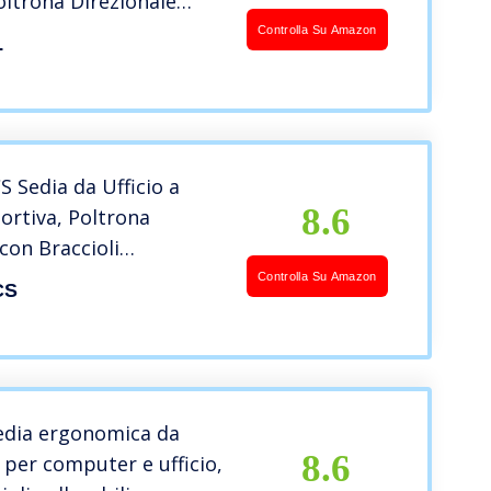
Poltrona Direzionale
, con Supporto
Controlla Su Amazon
L
Schienale Alto, Seida
 per Computer in
e, Portata 150 kg
 Sedia da Ufficio a
8.6
ortiva, Poltrona
 con Braccioli
i, Schienale Alto, di
Controlla Su Amazon
CS
egolabile, Inclinamento
giamento, Design
ca, Nero OBG62B
edia ergonomica da
8.6
, per computer e ufficio,