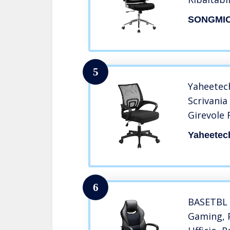
Supporto
SONGMI
ad Ondeg
Rete, Ne
5
Yaheetech
Scrivania
Girevole 
Rete Tras
Yaheetec
Altezza R
6
BASETBL S
Gaming, P