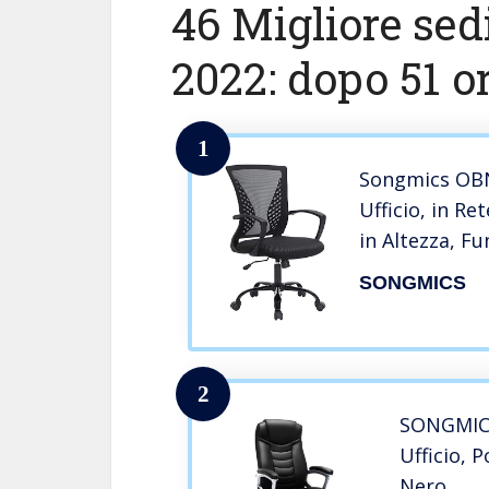
46 Migliore sed
2022: dopo 51 or
1
Songmics OBN
Ufficio, in Re
in Altezza, Fu
Libera, Sedut
SONGMICS
Respirante, M
Nero
2
SONGMIC
Ufficio, 
Nero