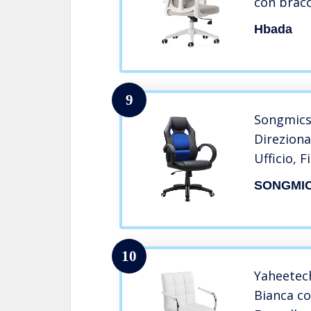
con bracci
supporto
Hbada
regolabil
9
Songmics
Direzion
Ufficio, F
Totale: 1
SONGMI
10
Yaheetech
Bianca co