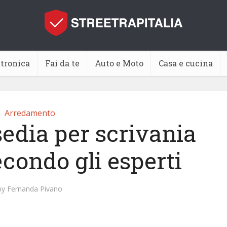
ttronica
Fai da te
Auto e Moto
Casa e cucina
Arredamento
sedia per scrivania
econdo gli esperti
by
Fernanda Pivano