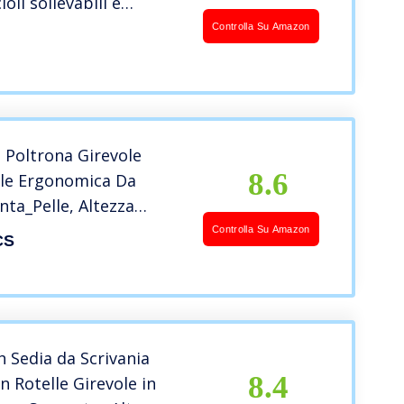
oli sollevabili e
 lombare, altezza
Controlla Su Amazon
e
 Poltrona Girevole
8.6
ale Ergonomica Da
inta_Pelle, Altezza
07-117 cm, Blu
Controlla Su Amazon
CS
 Sedia da Scrivania
8.4
n Rotelle Girevole in