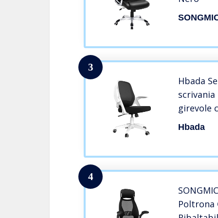
SONGMI
3
Hbada Sed
scrivania
girevole 
Sedia per
Hbada
da lavoro
4
SONGMICS 
Poltrona 
Ribaltabi