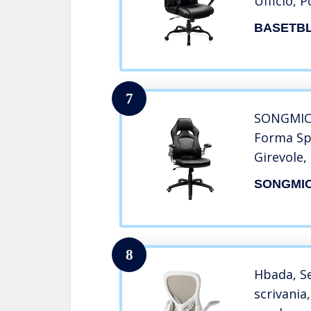
Ufficio, 
Oscillant
BASETB
Lombare, 
Scrivania
Similpell
7
SONGMICS
Forma Sp
Girevole,
Ribaltabil
SONGMI
Altezza R
ad Ondeg
Ergonomi
8
Hbada, S
scrivania