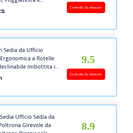
 Lombare, Inclinazione
Controlla Su Amazon
CS
giamento, Superficie in
ro OBN86BK
 Sedia da Ufficio
9.5
 Ergonomica a Rotelle
Reclinabile Imbottita in
pirante con Braccioli
Controlla Su Amazon
h
egolabile Nera
edia Ufficio Sedia da
8.9
oltrona Girevole da