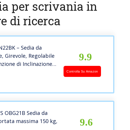
ia per scrivania in
e di ricerca
22BK – Sedia da
9.9
te, Girevole, Regolabile
nzione di Inclinazione
a e Schienale in Rete
Controlla Su Amazon
ax Portata di 120 kg,
S OBG21B Sedia da
9.6
Portata massima 150 kg,