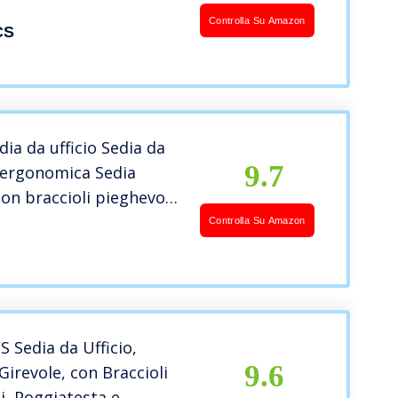
Controlla Su Amazon
CS
ia da ufficio Sedia da
9.7
 ergonomica Sedia
con braccioli pieghevoli
 computer in rete Sedia
Controlla Su Amazon
 leggera bianco
Sedia da Ufficio,
9.6
Girevole, con Braccioli
li, Poggiatesta e