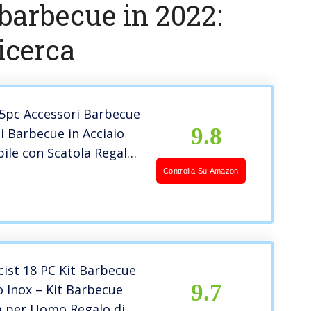
 barbecue in 2022:
icerca
 25pc Accessori Barbecue
9.8
li Barbecue in Acciaio
bile con Scatola Regalo
inio – Set Completo di
Controlla Su Amazon
to Barbecue
ist 18 PC Kit Barbecue
9.7
o Inox – Kit Barbecue
 per Uomo Regalo di