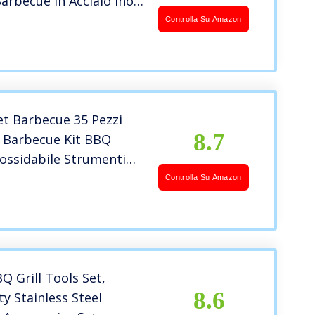
Barbecue in Acciaio Inox
tensili Professionale
Controlla Su Amazon
Inossidabile)
et Barbecue 35 Pezzi
8.7
i Barbecue Kit BBQ
nossidabile Strumenti
 e Donna Feste
Controlla Su Amazon
o
Q Grill Tools Set,
8.6
y Stainless Steel