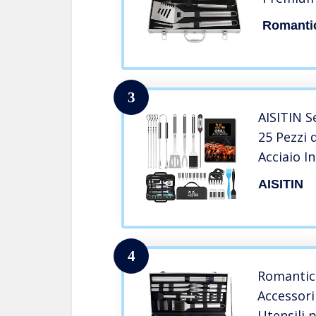
Complean
Romantic
per Barb
da Barb
3
AISITIN S
25 Pezzi 
Acciaio I
Tappetin
AISITIN
Manico Re
BBQ Utens
Perfetti
4
Romantici
Accessori
Utensili p