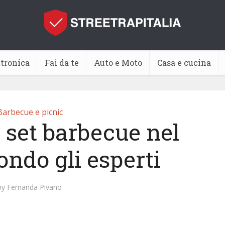
ttronica
Fai da te
Auto e Moto
Casa e cucina
Barbecue e picnic
 set barbecue nel
ondo gli esperti
by
Fernanda Pivano