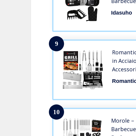
Barbecue
borsa da
Idasuho
Outdoor/
Utensil G
Men Wo
9
Romantic
in Acciai
Accessor
Barbecue
Romantic
Donne
10
Morole – 
Barbecue,