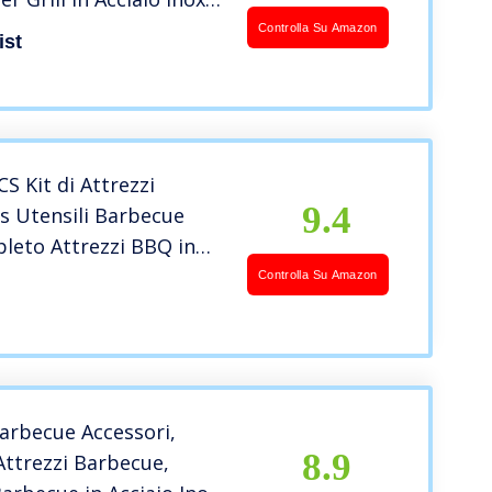
ia di Alluminio per
Controlla Su Amazon
ist
 Uomini Donne papà di
no di Matrimonio
S Kit di Attrezzi
9.4
s Utensili Barbecue
leto Attrezzi BBQ in
nossidabile Posate per
Controlla Su Amazon
o/Regalo, Regalo di
ale per Compleanno
arbecue Accessori,
8.9
Attrezzi Barbecue,