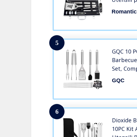
in Custod
Romantic
Barbecue
Complean
5
GQC 10 PC
Barbecue
Set, Comp
Acciaio I
GQC
Campeggi
papà Ide
6
Dioxide B
10PC Kit 