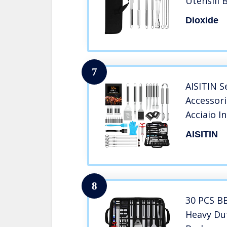
Utensili 
Kit BBQ U
Dioxide
Perfetti (
7
AISITIN S
Accessor
Acciaio I
per Uomo
AISITIN
All’apert
8
30 PCS BB
Heavy Dut