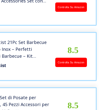
 Accessories Set con
 trasporto, completo
Controlla Su Amazon
Indoor Barbecue
ift Set per Camping
men
ist 21Pc Set Barbecue
8.5
o Inox – Perfetti
i Barbecue – Kit
 Idee Regalo per Uomo
Controlla Su Amazon
ist
Set di Posate per
8.5
 45 Pezzi Accessori per