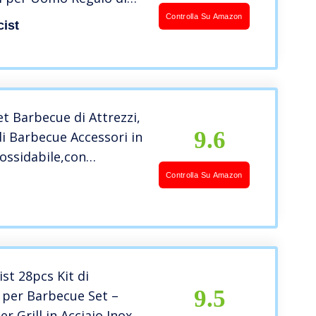
no di papà – Perfetti
Controlla Su Amazon
ist
ecue Accessori Utensili
ecue
et Barbecue di Attrezzi,
9.6
di Barbecue Accessori in
nossidabile,con
o per Barbecue e
Controlla Su Amazon
sistente Al Calore,Kit
ili Professionale
 Regalo Uomo
st 28pcs Kit di
9.5
 per Barbecue Set –
er Grill in Acciaio Inox