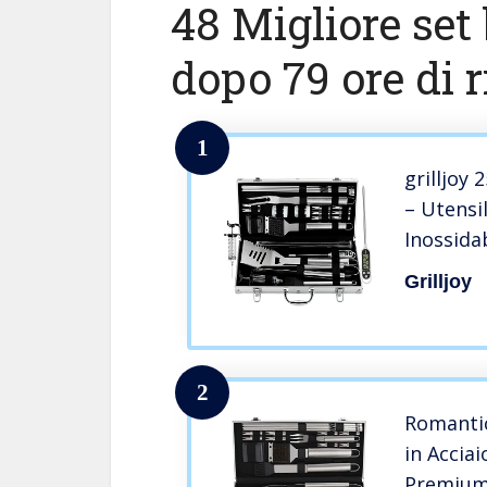
48 Migliore set
dopo 79 ore di r
1
grilljoy
– Utensi
Inossida
in Allum
Grilljoy
Strumen
2
Romantic
in Acciai
Premium