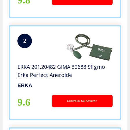
9.8
2
ERKA 201.20482 GIMA 32688 Sfigmo
Erka Perfect Aneroide
ERKA
9.6
Controlla Su Amazon