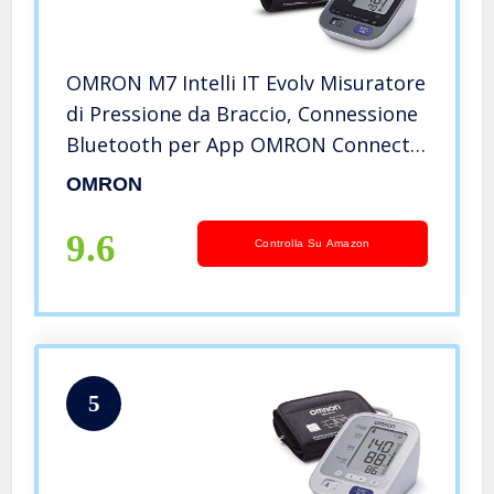
OMRON M7 Intelli IT Evolv Misuratore
di Pressione da Braccio, Connessione
Bluetooth per App OMRON Connect,
iOS/Android, Bracciale Intelli Wrap
OMRON
Cuff, Bianco
9.6
Controlla Su Amazon
5