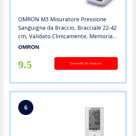
OMRON M3 Misuratore Pressione
Sanguigna da Braccio, Bracciale 22-42
cm, Validato Clinicamente, Memoria
fino a 120 Misurazioni, Indicatore di
OMRON
irregolaritá del battito cardiaco
9.5
Controlla Su Amazon
6