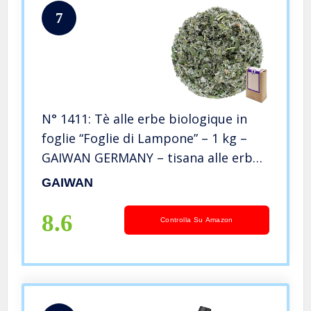
7
N° 1411: Tè alle erbe biologique in
foglie “Foglie di Lampone” – 1 kg –
GAIWAN GERMANY – tisana alle erbe,
tisane in foglia, tè bio, lampone,
GAIWAN
Polonia, 1000 g
8.6
Controlla Su Amazon