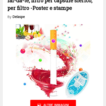
fai-da-te, filtro per capsule sferico,
per filtro
-Poster e stampe
By
Delaspe
ALTRE IMMAGINI