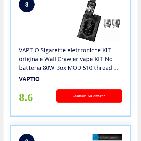
8
VAPTIO Sigarette elettroniche KIT
originale Wall Crawler vape KIT No
batteria 80W Box MOD 510 thread No
E Liquido No Nicotina (nero)
VAPTIO
8.6
Controlla Su Amazon