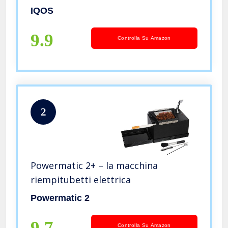
IQOS
9.9
Controlla Su Amazon
2
Powermatic 2+ – la macchina
riempitubetti elettrica
Powermatic 2
9.7
Controlla Su Amazon