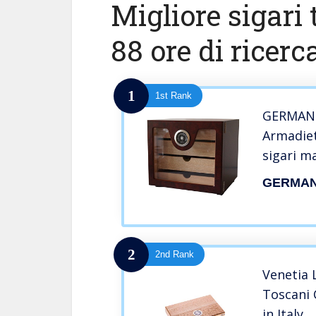
Migliore sigari
88 ore di ricerc
1
1st Rank
GERMAN
Armadiet
sigari m
GERMA
2
2nd Rank
Venetia 
Toscani 
in Italy