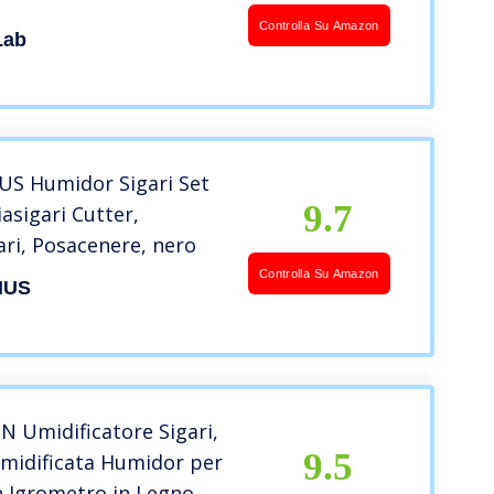
Controlla Su Amazon
Lab
S Humidor Sigari Set
9.7
asigari Cutter,
ari, Posacenere, nero
Controlla Su Amazon
NUS
 Umidificatore Sigari,
9.5
Umidificata Humidor per
n Igrometro in Legno