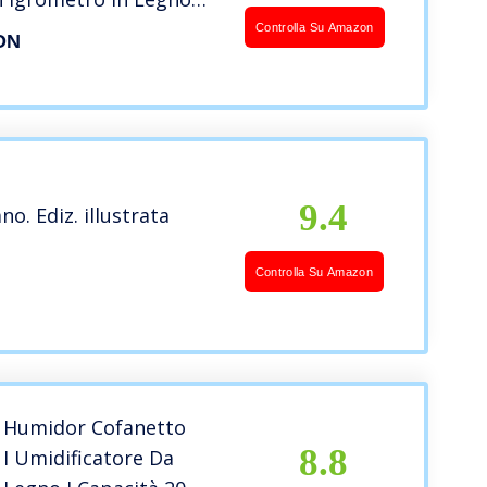
 capacità 50-60 Sigari,
Controlla Su Amazon
ON
io Elegante e Moderna
i
9.4
no. Ediz. illustrata
Controlla Su Amazon
 Humidor Cofanetto
8.8
I Umidificatore Da