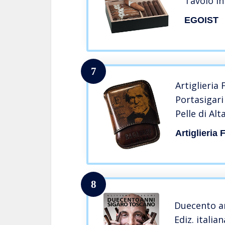
Tavolo In
Sigari I 
EGOIST
Accessori
7
Artiglieria
Portasigar
Pelle di Alt
Vegetale C
Artiglieria 
Giuseppe Ve
Made in Ita
8
Duecento an
Ediz. italia