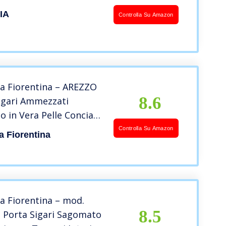
IA
Controlla Su Amazon
ria Fiorentina – AREZZO
8.6
igari Ammezzati
 in Vera Pelle Conciata
ale – Porta Ammezzati
Controlla Su Amazon
ia Fiorentina
de in Italy (testa di
ia Fiorentina – mod.
8.5
 Porta Sigari Sagomato