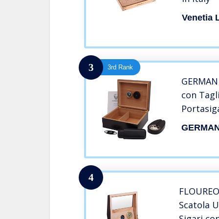
Venetia 
3
3rd Rank
GERMANU
con Tagli
Portasig
GERMA
4
FLOUREON
Scatola 
Sigari co