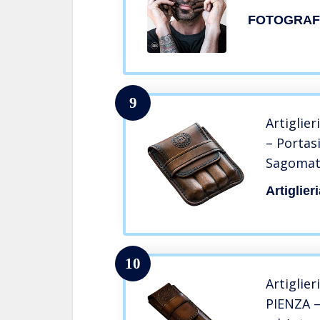
FOTOGRAF
9
Artiglie
– Portas
Sagomato
al Veget
Artiglier
da 4 – Ma
moro)
10
Artiglier
PIENZA –