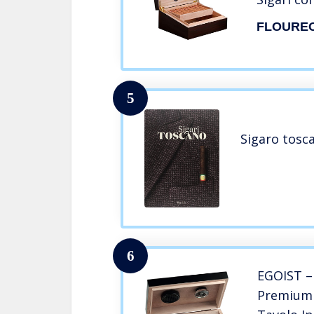
Lussuoso,
FLOURE
Accessor
per Sigar
5
Sigaro tosca
6
EGOIST –
Premium 