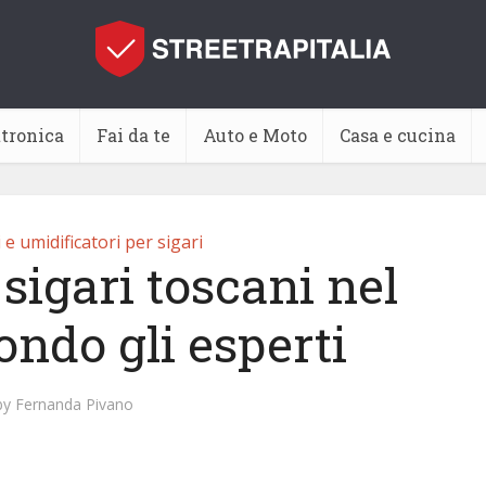
ttronica
Fai da te
Auto e Moto
Casa e cucina
 e umidificatori per sigari
sigari toscani nel
ondo gli esperti
by
Fernanda Pivano