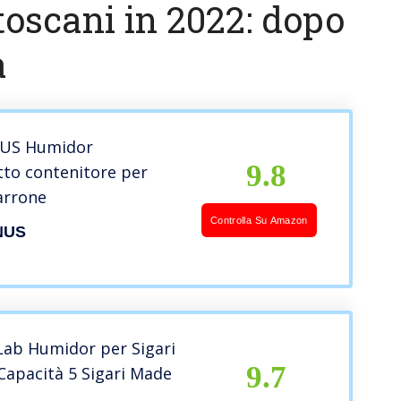
 toscani in 2022: dopo
a
US Humidor
9.8
to contenitore per
arrone
Controlla Su Amazon
NUS
Lab Humidor per Sigari
9.7
Capacità 5 Sigari Made