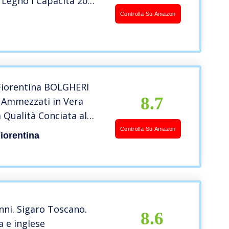
 Legno I Capacità 20
Design Elegante I
Controlla Su Amazon
o Per Sigari – Nero
 Fiorentina BOLGHERI
8.7
i Ammezzati in Vera
a Qualità Conciata al
on immagine di
Controlla Su Amazon
Fiorentina
rdi sulle Mille Lire –
ly
ni. Sigaro Toscano.
8.6
na e inglese