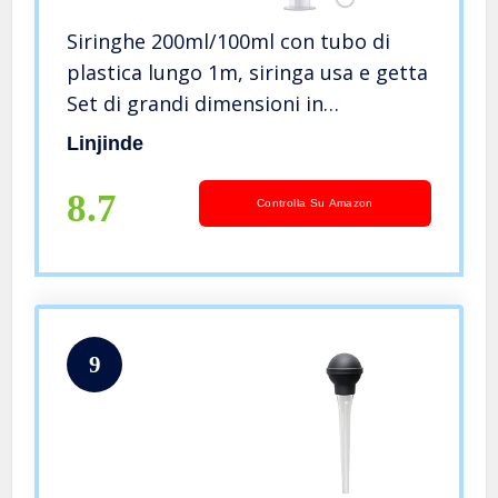
Siringhe 200ml/100ml con tubo di
plastica lungo 1m, siringa usa e getta
Set di grandi dimensioni in
confezione sterile Siringa dosatrice
Linjinde
per applicazione di olio o colla,
esperimenti, uso industriale.
8.7
Controlla Su Amazon
9