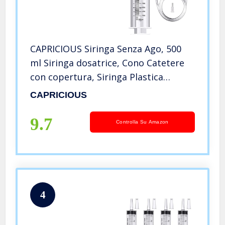
CAPRICIOUS Siringa Senza Ago, 500
ml Siringa dosatrice, Cono Catetere
con copertura, Siringa Plastica
Riutilizzabili per Esperimenti, Uso
CAPRICIOUS
Industriale, Applicatore Olio o Colla
9.7
Controlla Su Amazon
4