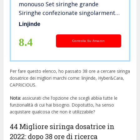
monouso Set siringhe grande
Siringhe confezionate singolarmente
in forma sterile Siringa dosatrice per
Linjinde
esperimenti,uso
industriale,applicatore olio o colla,fai
8.4
Controlla Su Amazon
te
Per fare questo elenco, ho passato 38 ore a cercare siringa
dosatrice dei migliori marchi come: linjinde, Hyber&Cara,
CAPRICIOUS.
Nota:
assicurati che l’opzione che scegli abbia tutte le
funzionalità di cui hai bisogno. Dopotutto, ha senso
acquistare qualcosa che non è utilizzabile?
44 Migliore siringa dosatrice in
2022: dopo 38 ore di ricerca