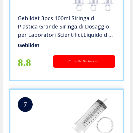
Gebildet 3pcs 100ml Siringa di
Plastica Grande Siringa di Dosaggio
per Laboratori Scientifici,Liquido di
Misurazione,Giardinaggio
Gebildet
8.8
Controlla Su Amazon
7