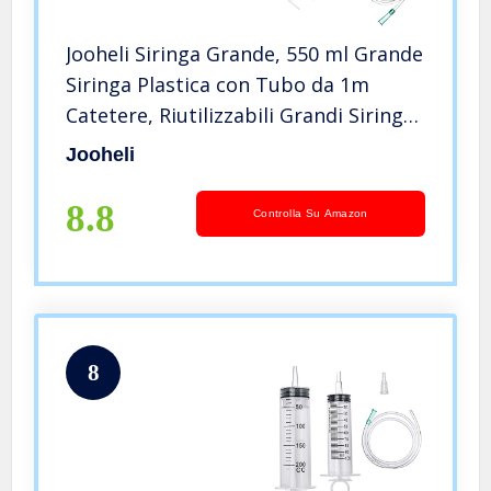
Jooheli Siringa Grande, 550 ml Grande
Siringa Plastica con Tubo da 1m
Catetere, Riutilizzabili Grandi Siringa
Dosatrice Liquida per Idroponica
Jooheli
Misurazione, Industriale,
Alimentazione Animali Domestici
8.8
Controlla Su Amazon
8