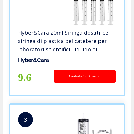
Hyber&Cara 20ml Siringa dosatrice,
siringa di plastica del catetere per
laboratori scientifici, liquido di
misurazione, alimentazione animale,
Hyber&Cara
giardinaggio, 5 pezzi
9.6
Controlla Su Amazon
3