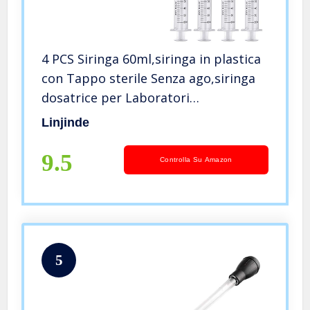
4 PCS Siringa 60ml,siringa in plastica
con Tappo sterile Senza ago,siringa
dosatrice per Laboratori
scientifici,misurazione e dosaggio
Linjinde
liquidi,Uso Industriale,Alimentazione
Animale,irrigazione Piante
9.5
Controlla Su Amazon
5