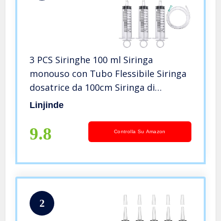
3 PCS Siringhe 100 ml Siringa
monouso con Tubo Flessibile Siringa
dosatrice da 100cm Siringa di
aspirazione siringa per Olio siringa di
Linjinde
plastica per esperimenti, Uso
Industriale, Hobby e Fai da Te
9.8
Controlla Su Amazon
2