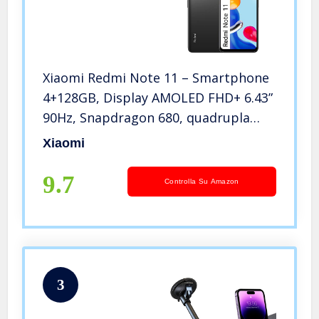
Xiaomi Redmi Note 11 – Smartphone
4+128GB, Display AMOLED FHD+ 6.43”
90Hz, Snapdragon 680, quadrupla
fotocamera 50MP, 5000mAh,
Xiaomi
Graphite Grey (IT + 2 anni garanzia)
Alexa mani libere
9.7
Controlla Su Amazon
3