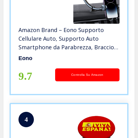
Amazon Brand – Eono Supporto
Cellulare Auto, Supporto Auto
Smartphone da Parabrezza, Braccio
Lungo e Ventosa Lavabile,
Eono
Compatibile con iPhone 12/13/ 14
Plus Pro Pro Max, Samsung, Android
9.7
Controlla Su Amazon
4