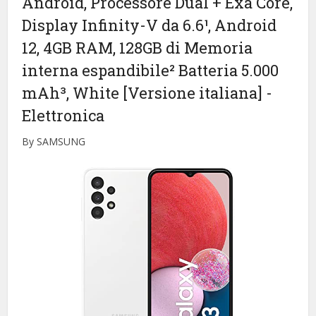
Android, Processore Dual + Exa Core,
Display Infinity-V da 6.6¹, Android
12, 4GB RAM, 128GB di Memoria
interna espandibile² Batteria 5.000
mAh³, White [Versione italiana]
-
Elettronica
By SAMSUNG