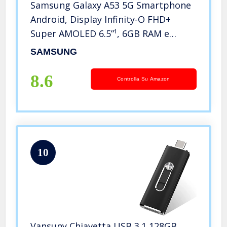
Samsung Galaxy A53 5G Smartphone
Android, Display Infinity-O FHD+
Super AMOLED 6.5”¹, 6GB RAM e
128GB di memoria interna
SAMSUNG
espandibile², Batteria 5.000 mAh,
Awesome Blue [Versione Italiana]
8.6
Controlla Su Amazon
10
Vansuny Chiavetta USB 3.1 128GB