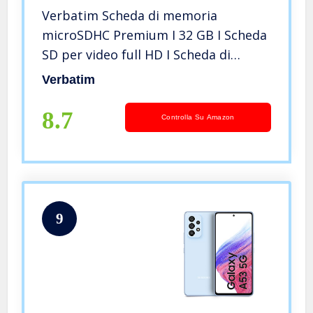
Verbatim Scheda di memoria
microSDHC Premium I 32 GB I Scheda
SD per video full HD I Scheda di
memoria nera resistente all’acqua e
Verbatim
agli urti I Scheda SD per fotocamera
smartphone tablet
8.7
Controlla Su Amazon
9