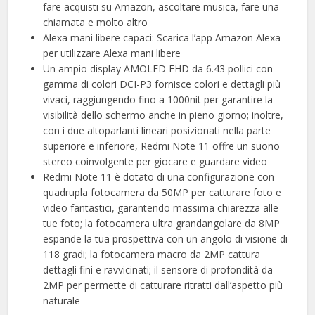
fare acquisti su Amazon, ascoltare musica, fare una
chiamata e molto altro
Alexa mani libere capaci: Scarica l’app Amazon Alexa
per utilizzare Alexa mani libere
Un ampio display AMOLED FHD da 6.43 pollici con
gamma di colori DCI-P3 fornisce colori e dettagli più
vivaci, raggiungendo fino a 1000nit per garantire la
visibilità dello schermo anche in pieno giorno; inoltre,
con i due altoparlanti lineari posizionati nella parte
superiore e inferiore, Redmi Note 11 offre un suono
stereo coinvolgente per giocare e guardare video
Redmi Note 11 è dotato di una configurazione con
quadrupla fotocamera da 50MP per catturare foto e
video fantastici, garantendo massima chiarezza alle
tue foto; la fotocamera ultra grandangolare da 8MP
espande la tua prospettiva con un angolo di visione di
118 gradi; la fotocamera macro da 2MP cattura
dettagli fini e ravvicinati; il sensore di profondità da
2MP per permette di catturare ritratti dall’aspetto più
naturale