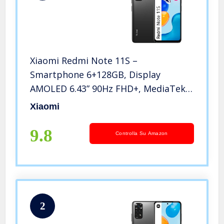
Xiaomi Redmi Note 11S –
Smartphone 6+128GB, Display
AMOLED 6.43” 90Hz FHD+, MediaTek
Helio G96, fotocamera professionale
Xiaomi
108MP, 5000mAh, Graphite Grey
(versione IT + 2 anni di garanzia)
9.8
Controlla Su Amazon
2