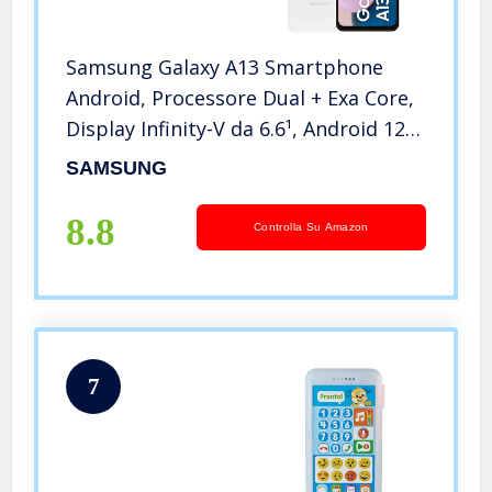
Samsung Galaxy A13 Smartphone
Android, Processore Dual + Exa Core,
Display Infinity-V da 6.6¹, Android 12,
4GB RAM, 128GB di Memoria interna
SAMSUNG
espandibile² Batteria 5.000 mAh³,
White [Versione italiana]
8.8
Controlla Su Amazon
7