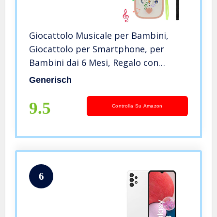
Giocattolo Musicale per Bambini,
Giocattolo per Smartphone, per
Bambini dai 6 Mesi, Regalo con
Canzoni, Suoni e luci Lampeggianti
Generisch
9.5
Controlla Su Amazon
6