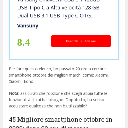
USB Tipo C a Alta velocità 128 GB
Dual USB 3.1 USB Type C OTG
Pendrive USB Memoria USB Flash
Vansuny
Drive a Scomparsa Compatibile con
PC/Tablet/Android Tipo C
8.4
Controlla Su Amazon
Smartphone
Per fare questo elenco, ho passato 20 ore a cercare
smartphone ottobre dei migliori marchi come: Xiaomi,
Xiaomi, Eono.
Nota:
assicurati che l’opzione che scegli abbia tutte le
funzionalità di cui hai bisogno. Dopotutto, ha senso
acquistare qualcosa che non è utilizzabile?
45 Migliore smartphone ottobre in