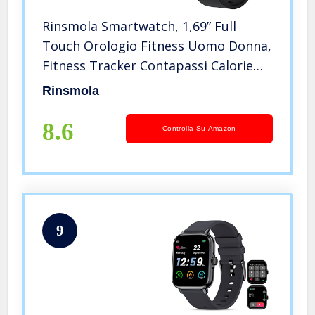
Rinsmola Smartwatch, 1,69” Full
Touch Orologio Fitness Uomo Donna,
Fitness Tracker Contapassi Calorie
Cardiofrequenzimetro da Polso
Rinsmola
Impermeabile IP67 con Cronometri,
Smart Watch per Android iOS
8.6
Controlla Su Amazon
9