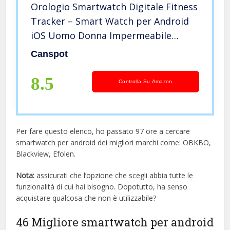
Orologio Smartwatch Digitale Fitness
Tracker – Smart Watch per Android
iOS Uomo Donna Impermeabile
Sport Touch Schermo 1.28” Sportivo
Canspot
Activity Tracker con Contapassi
Cronometro cardiofrequenzimetro
8.5
Controlla Su Amazon
Per fare questo elenco, ho passato 97 ore a cercare
smartwatch per android dei migliori marchi come: OBKBO,
Blackview, Efolen.
Nota:
assicurati che l’opzione che scegli abbia tutte le
funzionalità di cui hai bisogno. Dopotutto, ha senso
acquistare qualcosa che non è utilizzabile?
46 Migliore smartwatch per android