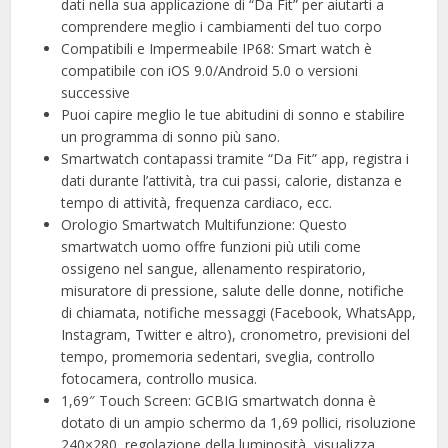
dati nella sua applicazione di “Da Fit” per aiutarti a
comprendere meglio i cambiamenti del tuo corpo
Compatibili e Impermeabile IP68: Smart watch è
compatibile con iOS 9.0/Android 5.0 o versioni
successive
Puoi capire meglio le tue abitudini di sonno e stabilire
un programma di sonno più sano.
Smartwatch contapassi tramite “Da Fit” app, registra i
dati durante l’attività, tra cui passi, calorie, distanza e
tempo di attività, frequenza cardiaco, ecc.
Orologio Smartwatch Multifunzione: Questo
smartwatch uomo offre funzioni più utili come
ossigeno nel sangue, allenamento respiratorio,
misuratore di pressione, salute delle donne, notifiche
di chiamata, notifiche messaggi (Facebook, WhatsApp,
Instagram, Twitter e altro), cronometro, previsioni del
tempo, promemoria sedentari, sveglia, controllo
fotocamera, controllo musica.
1,69″ Touch Screen: GCBIG smartwatch donna è
dotato di un ampio schermo da 1,69 pollici, risoluzione
240×280, regolazione della luminosità, visualizza