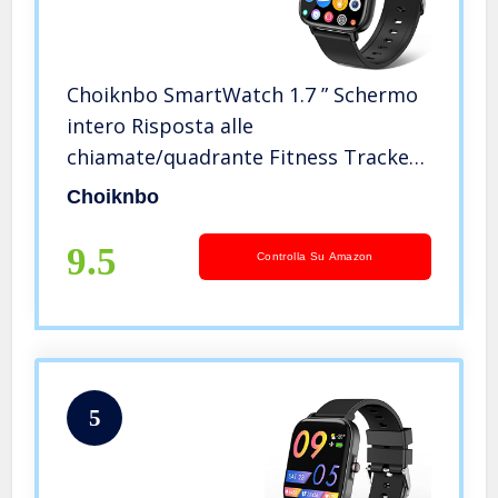
Choiknbo SmartWatch 1.7 ” Schermo
intero Risposta alle
chiamate/quadrante Fitness Tracker
Smartwatch per Android iOS IP67
Choiknbo
Orologio fitness
Cardiofrequenzimetro Rilevatori di
9.5
Controlla Su Amazon
attività per uomini
5