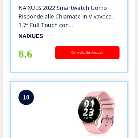
NAIXUES 2022 Smartwatch Uomo
Risponde alle Chiamate in Vivavoce,
1,7″ Full Touch con
Cardiofrequenzimetro SpO2 Sonno
NAIXUES
Smart Watch Musicale, 28
Allenamenti Orologio Fitness Tracker
8.6
Controlla Su Amazon
per Android iOS Nero
10