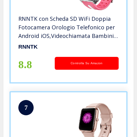
RNNTK con Scheda SD WiFi Doppia
Fotocamera Orologio Telefonico per
Android iOS,Videochiamata Bambini
Orologio Intelligente, Rete 4g
RNNTK
Android Smartwatch per Bambini
Activity Tracker-Rosa 32 GB
8.8
Controlla Su Amazon
7