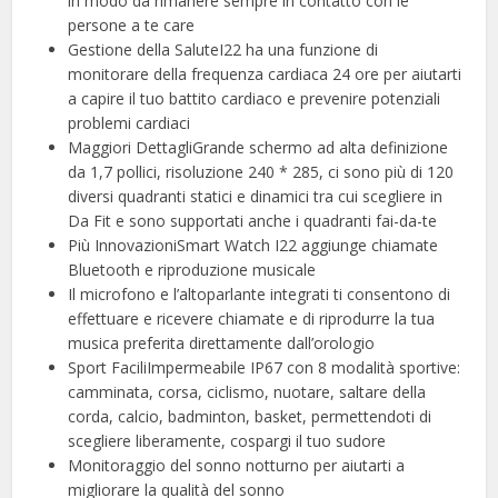
in modo da rimanere sempre in contatto con le
persone a te care
Gestione della SaluteI22 ha una funzione di
monitorare della frequenza cardiaca 24 ore per aiutarti
a capire il tuo battito cardiaco e prevenire potenziali
problemi cardiaci
Maggiori DettagliGrande schermo ad alta definizione
da 1,7 pollici, risoluzione 240 * 285, ci sono più di 120
diversi quadranti statici e dinamici tra cui scegliere in
Da Fit e sono supportati anche i quadranti fai-da-te
Più InnovazioniSmart Watch I22 aggiunge chiamate
Bluetooth e riproduzione musicale
Il microfono e l’altoparlante integrati ti consentono di
effettuare e ricevere chiamate e di riprodurre la tua
musica preferita direttamente dall’orologio
Sport FaciliImpermeabile IP67 con 8 modalità sportive:
camminata, corsa, ciclismo, nuotare, saltare della
corda, calcio, badminton, basket, permettendoti di
scegliere liberamente, cospargi il tuo sudore
Monitoraggio del sonno notturno per aiutarti a
migliorare la qualità del sonno