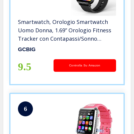
Smartwatch, Orologio Smartwatch
Uomo Donna, 1.69” Orologio Fitness
Tracker con Contapassi/Sonno
Cardiofrequenzimetro/Cronometro,
GCBIG
Impermeabil IP68, Notifiche
Messaggi, Smart Watch per Android
9.5
Controlla Su Amazon
iOS
6