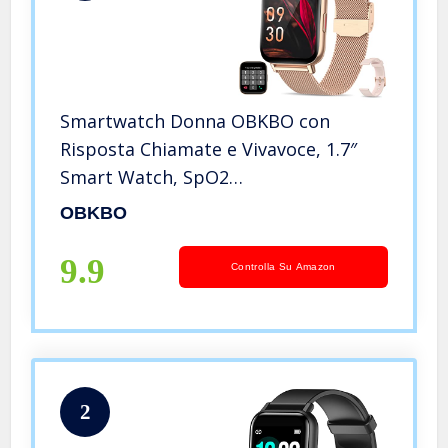
Smartwatch Donna OBKBO con
Risposta Chiamate e Vivavoce, 1.7″
Smart Watch, SpO2
Cardiofrequenzimetro, Notifiche
OBKBO
Messaggi Orologio Fitness Tracker
Donna IP67 Contapassi Calorie per
9.9
Controlla Su Amazon
Android iOS Oro Rosa
2