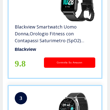
Blackview Smartwatch Uomo
Donna,Orologio Fitness con
Contapassi Saturimetro (SpO2)
Sonno Cardiofrequenzimetro da
Blackview
Polso, Activity Tracker Sport
Impermeabile 5ATM per Android
9.8
Controlla Su Amazon
iOS(2 Cinturini)
3