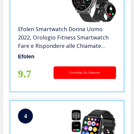
Efolen Smartwatch Donna Uomo
2022, Orologio Fitness Smartwatch
Fare e Rispondere alle Chiamate
Telefoniche, Smart Watch Contapassi
Efolen
Donna, Cardiofrequenzimetro da
Polso per Android IOS (Nero)…
9.7
Controlla Su Amazon
4