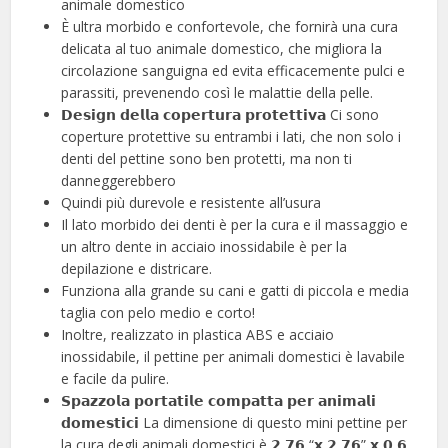
animale domestico
È ultra morbido e confortevole, che fornirà una cura
delicata al tuo animale domestico, che migliora la
circolazione sanguigna ed evita efficacemente pulci e
parassiti, prevenendo così le malattie della pelle.
𝗗𝗲𝘀𝗶𝗴𝗻 𝗱𝗲𝗹𝗹𝗮 𝗰𝗼𝗽𝗲𝗿𝘁𝘂𝗿𝗮 𝗽𝗿𝗼𝘁𝗲𝘁𝘁𝗶𝘃𝗮 Ci sono
coperture protettive su entrambi i lati, che non solo i
denti del pettine sono ben protetti, ma non ti
danneggerebbero
Quindi più durevole e resistente all’usura
Il lato morbido dei denti è per la cura e il massaggio e
un altro dente in acciaio inossidabile è per la
depilazione e districare.
Funziona alla grande su cani e gatti di piccola e media
taglia con pelo medio e corto!
Inoltre, realizzato in plastica ABS e acciaio
inossidabile, il pettine per animali domestici è lavabile
e facile da pulire.
𝗦𝗽𝗮𝘇𝘇𝗼𝗹𝗮 𝗽𝗼𝗿𝘁𝗮𝘁𝗶𝗹𝗲 𝗰𝗼𝗺𝗽𝗮𝘁𝘁𝗮 𝗽𝗲𝗿 𝗮𝗻𝗶𝗺𝗮𝗹𝗶
𝗱𝗼𝗺𝗲𝘀𝘁𝗶𝗰𝗶 La dimensione di questo mini pettine per
la cura degli animali domestici è 𝟮,𝟳𝟲 “𝘅 𝟮,𝟳𝟲” 𝘅 𝟬,𝟲