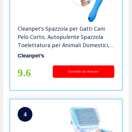
Cleanpet’s Spazzola per Gatti Cani
Pelo Corto, Autopulente Spazzola
Toelettatura per Animali Domestici,
Manico Antiscivolo, Un Pulsante per
Cleanpet’s
Rimuovere i Peli Blu
9.6
Controlla Su Amazon
4