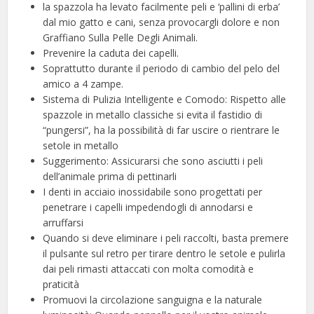
la spazzola ha levato facilmente peli e ‘pallini di erba’
dal mio gatto e cani, senza provocargli dolore e non
Graffiano Sulla Pelle Degli Animali.
Prevenire la caduta dei capelli.
Soprattutto durante il periodo di cambio del pelo del
amico a 4 zampe.
️️Sistema di Pulizia Intelligente e Comodo: Rispetto alle
spazzole in metallo classiche si evita il fastidio di
“pungersi”, ha la possibilità di far uscire o rientrare le
setole in metallo
️️Suggerimento: Assicurarsi che sono asciutti i peli
dell’animale prima di pettinarli
I denti in acciaio inossidabile sono progettati per
penetrare i capelli impedendogli di annodarsi e
arruffarsi
Quando si deve eliminare i peli raccolti, basta premere
il pulsante sul retro per tirare dentro le setole e pulirla
dai peli rimasti attaccati con molta comodità e
praticità
️️Promuovi la circolazione sanguigna e la naturale