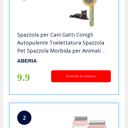
Spazzola per Cani Gatti Conigli
Autopulente Toelettatura Spazzola
Pet Spazzola Morbida per Animali
con Pelo Corto Lungo Pettine
ABERIA
Massaggiatore con Punte Flessibili
Riduce la Perdita di Capelli del 95%
9.9
Controlla Su Amazon
2