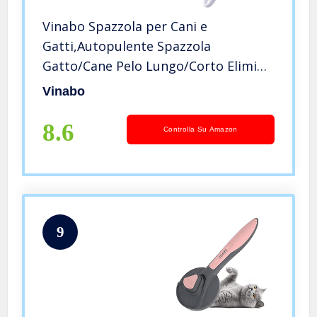
Vinabo Spazzola per Cani e
Gatti,Autopulente Spazzola
Gatto/Cane Pelo Lungo/Corto Elimina
Peli Morti e Sottopelo,Strumenti per
Vinabo
Toelettatura Professionale per
Animali Domestici Spazzola per Gatto
8.6
Controlla Su Amazon
9