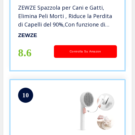
ZEWZE Spazzola per Cani e Gatti,
Elimina Peli Morti , Riduce la Perdita
di Capelli del 90%,Con funzione di
massaggio,Spazzola Cane
ZEWZE
Autopulente per Pelo -Rosa
8.6
Controlla Su Amazon
10