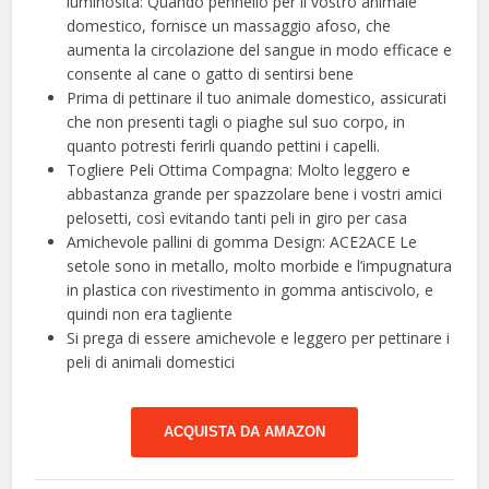
luminosità: Quando pennello per il vostro animale
domestico, fornisce un massaggio afoso, che
aumenta la circolazione del sangue in modo efficace e
consente al cane o gatto di sentirsi bene
Prima di pettinare il tuo animale domestico, assicurati
che non presenti tagli o piaghe sul suo corpo, in
quanto potresti ferirli quando pettini i capelli.
️️Togliere Peli Ottima Compagna: Molto leggero e
abbastanza grande per spazzolare bene i vostri amici
pelosetti, così evitando tanti peli in giro per casa
️️Amichevole pallini di gomma Design: ACE2ACE Le
setole sono in metallo, molto morbide e l’impugnatura
in plastica con rivestimento in gomma antiscivolo, e
quindi non era tagliente
Si prega di essere amichevole e leggero per pettinare i
peli di animali domestici
ACQUISTA DA AMAZON