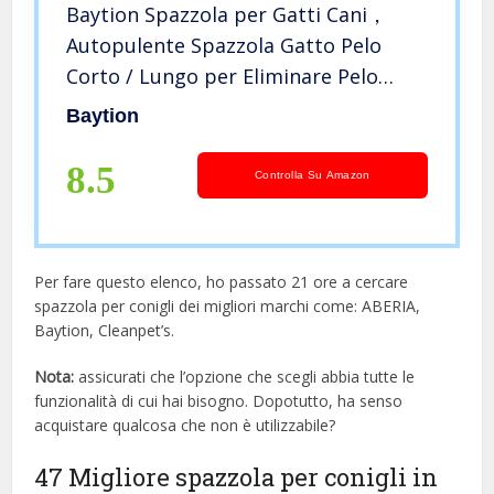
Baytion Spazzola per Gatti Cani，
Autopulente Spazzola Gatto Pelo
Corto / Lungo per Eliminare Pelo
Superfluo Morto e Sottopelo, Non
Baytion
Graffiano sulla degli Animali
8.5
Controlla Su Amazon
Per fare questo elenco, ho passato 21 ore a cercare
spazzola per conigli dei migliori marchi come: ABERIA,
Baytion, Cleanpet’s.
Nota:
assicurati che l’opzione che scegli abbia tutte le
funzionalità di cui hai bisogno. Dopotutto, ha senso
acquistare qualcosa che non è utilizzabile?
47 Migliore spazzola per conigli in