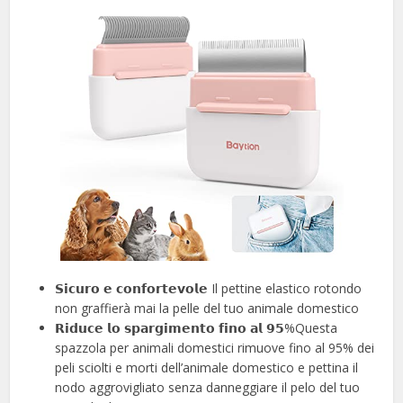
𝗦𝗶𝗰𝘂𝗿𝗼 𝗲 𝗰𝗼𝗻𝗳𝗼𝗿𝘁𝗲𝘃𝗼𝗹𝗲 Il pettine elastico rotondo
non graffierà mai la pelle del tuo animale domestico
𝗥𝗶𝗱𝘂𝗰𝗲 𝗹𝗼 𝘀𝗽𝗮𝗿𝗴𝗶𝗺𝗲𝗻𝘁𝗼 𝗳𝗶𝗻𝗼 𝗮𝗹 𝟵𝟱%Questa
spazzola per animali domestici rimuove fino al 95% dei
peli sciolti e morti dell’animale domestico e pettina il
nodo aggrovigliato senza danneggiare il pelo del tuo