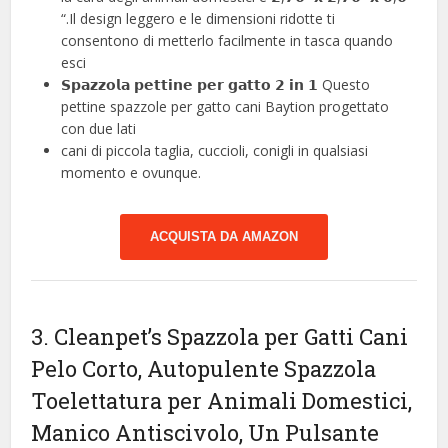
“.Il design leggero e le dimensioni ridotte ti
consentono di metterlo facilmente in tasca quando
esci
𝗦𝗽𝗮𝘇𝘇𝗼𝗹𝗮 𝗽𝗲𝘁𝘁𝗶𝗻𝗲 𝗽𝗲𝗿 𝗴𝗮𝘁𝘁𝗼 𝟮 𝗶𝗻 𝟭 Questo
pettine spazzole per gatto cani Baytion progettato
con due lati
cani di piccola taglia, cuccioli, conigli in qualsiasi
momento e ovunque.
ACQUISTA DA AMAZON
3. Cleanpet’s Spazzola per Gatti Cani
Pelo Corto, Autopulente Spazzola
Toelettatura per Animali Domestici,
Manico Antiscivolo, Un Pulsante