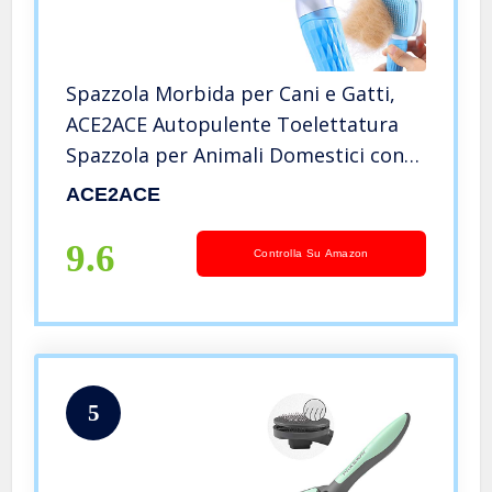
Spazzola Morbida per Cani e Gatti,
ACE2ACE Autopulente Toelettatura
Spazzola per Animali Domestici con
dei pallini di gomma, Togliere
ACE2ACE
Eccesso e Morti Peli Animali, non
Graffiano Sulla Degli Animali
9.6
Controlla Su Amazon
5