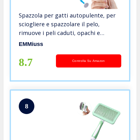
Spazzola per gatti autopulente, per
sciogliere e spazzolare il pelo,
rimuove i peli caduti, opachi e
aggrovigliati, spazzola massaggiante
EMMiuss
autopulente per cani e gatti
8.7
Controlla Su Amazon
8