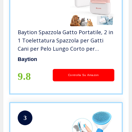
Baytion Spazzola Gatto Portatile, 2 in
1 Toelettatura Spazzola per Gatti
Cani per Pelo Lungo Corto per
Eliminare Pelo Superfluo Morto e
Baytion
Sottopelo
9.8
Controlla Su Amazon
3