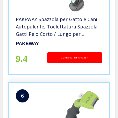
PAKEWAY Spazzola per Gatto e Cani
Autopulente, Toelettatura Spazzola
Gatti Pelo Corto / Lungo per
Eliminare Pelo Superfluo Morto e
PAKEWAY
Sottopelo, Non Graffiano sulla degli
Animali
9.4
Controlla Su Amazon
6