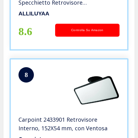
Specchietto Retrovisore
Auto,Specchio Auto Bambino con
ALLILUYAA
Superficie Convessa per Un’ampia
Visuale,Base con Clip,Anti-Oscillatio
8.6
Controlla Su Amazon
8
Carpoint 2433901 Retrovisore
Interno, 152X54 mm, con Ventosa