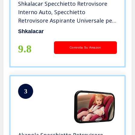
Shkalacar Specchietto Retrovisore
Interno Auto, Specchietto
Retrovisore Aspirante Universale per
Auto, 200 * 60mm
Shkalacar
9.8
Controlla Su Amazon
3