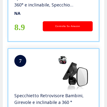
360° e inclinabile, Specchio
Retrovisore per Auto Sedile
NA
Posteriore Infrangibile al 100%,
Cinghie Elastiche Regolabili, Ampia
8.9
Controlla Su Amazon
Visuale
7
Specchietto Retrovisore Bambini,​
Girevole e inclinabile a 360 °