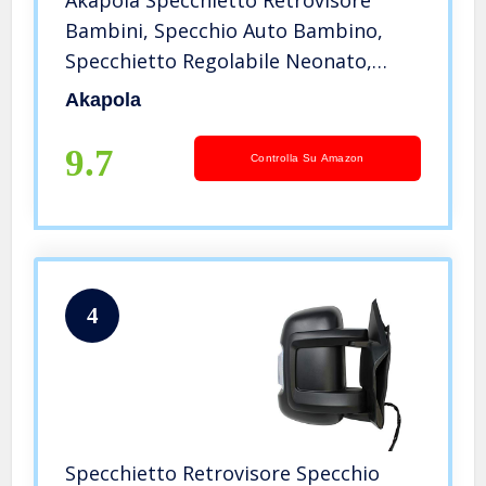
Akapola Specchietto Retrovisore
Bambini, Specchio Auto Bambino,
Specchietto Regolabile Neonato,
Rotazione Flessibile 360 °, Superficie
Akapola
Curva per Un’ampia Visuale, Anti-
Oscillation
9.7
Controlla Su Amazon
4
Specchietto Retrovisore Specchio