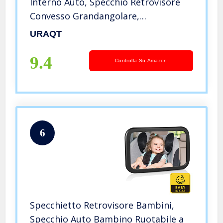
Interno Auto, Specchio Retrovisore
Convesso Grandangolare,
Specchietto Retrovisore Interno
URAQT
Universale con Clip Regolabile per
Auto, SUV, Camion
9.4
Controlla Su Amazon
6
Specchietto Retrovisore Bambini,
Specchio Auto Bambino Ruotabile a