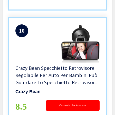
10
Crazy Bean Specchietto Retrovisore
Regolabile Per Auto Per Bambini Può
Guardare Lo Specchietto Retrovisore
Dei Bambini Specchietto Retrovisore
Crazy Bean
Per Bambini
8.5
Controlla Su Amazon