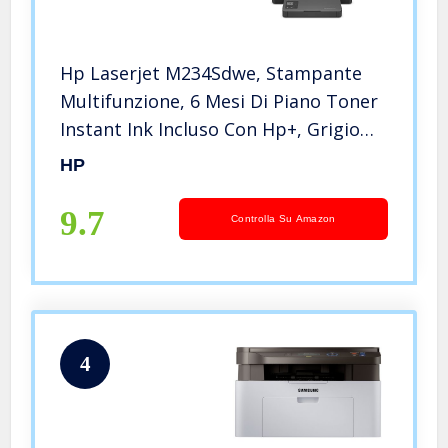
Hp Laserjet M234Sdwe, Stampante
Multifunzione, 6 Mesi Di Piano Toner
Instant Ink Incluso Con Hp+, Grigio
Bianco
HP
9.7
Controlla Su Amazon
4