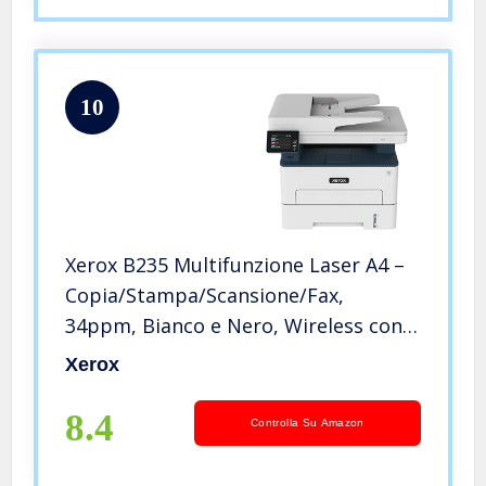
10
Xerox B235 Multifunzione Laser A4 –
Copia/Stampa/Scansione/Fax,
34ppm, Bianco e Nero, Wireless con
Stampa Fronte Retro, Pannello Touch
Xerox
a Colore
8.4
Controlla Su Amazon