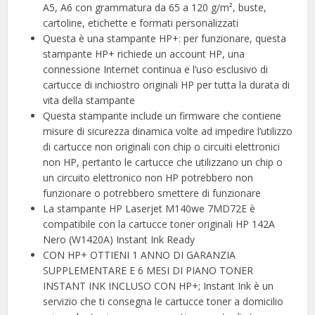
A5, A6 con grammatura da 65 a 120 g/m², buste,
cartoline, etichette e formati personalizzati
Questa è una stampante HP+: per funzionare, questa
stampante HP+ richiede un account HP, una
connessione Internet continua e l’uso esclusivo di
cartucce di inchiostro originali HP per tutta la durata di
vita della stampante
Questa stampante include un firmware che contiene
misure di sicurezza dinamica volte ad impedire l’utilizzo
di cartucce non originali con chip o circuiti elettronici
non HP, pertanto le cartucce che utilizzano un chip o
un circuito elettronico non HP potrebbero non
funzionare o potrebbero smettere di funzionare
La stampante HP Laserjet M140we 7MD72E è
compatibile con la cartucce toner originali HP 142A
Nero (W1420A) Instant Ink Ready
CON HP+ OTTIENI 1 ANNO DI GARANZIA
SUPPLEMENTARE E 6 MESI DI PIANO TONER
INSTANT INK INCLUSO CON HP+; Instant Ink è un
servizio che ti consegna le cartucce toner a domicilio