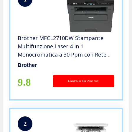
Brother MFCL2710DW Stampante
Multifunzione Laser 4 in 1
Monocromatica a 30 Ppm con Rete
Cablata, Wi-Fi, Duplex in Stampa, Adf
Brother
da 50 Fogli e Display LCD,
Nero/Grigio, Stampa, Copia,
9.8
Controlla Su Amazon
Scansione e Fax
2