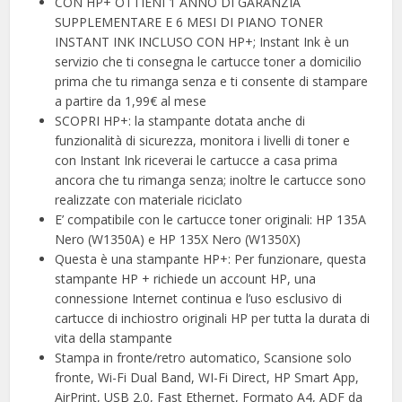
CON HP+ OTTIENI 1 ANNO DI GARANZIA
SUPPLEMENTARE E 6 MESI DI PIANO TONER
INSTANT INK INCLUSO CON HP+; Instant Ink è un
servizio che ti consegna le cartucce toner a domicilio
prima che tu rimanga senza e ti consente di stampare
a partire da 1,99€ al mese
SCOPRI HP+: la stampante dotata anche di
funzionalità di sicurezza, monitora i livelli di toner e
con Instant Ink riceverai le cartucce a casa prima
ancora che tu rimanga senza; inoltre le cartucce sono
realizzate con materiale riciclato
E’ compatibile con le cartucce toner originali: HP 135A
Nero (W1350A) e HP 135X Nero (W1350X)
Questa è una stampante HP+: Per funzionare, questa
stampante HP + richiede un account HP, una
connessione Internet continua e l’uso esclusivo di
cartucce di inchiostro originali HP per tutta la durata di
vita della stampante
Stampa in fronte/retro automatico, Scansione solo
fronte, Wi-Fi Dual Band, WI-Fi Direct, HP Smart App,
AirPrint, USB 2.0, Fast Ethernet, Formato A4, ADF da