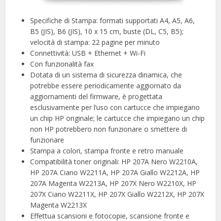
Specifiche di Stampa: formati supportati A4, A5, A6,
B5 (JIS), B6 (JIS), 10 x 15 cm, buste (DL, C5, B5);
velocità di stampa: 22 pagine per minuto
Connettività: USB + Ethernet + Wi-Fi
Con funzionalità fax
Dotata di un sistema di sicurezza dinamica, che
potrebbe essere periodicamente aggiornato da
aggiornamenti del firmware, è progettata
esclusivamente per l’uso con cartucce che impiegano
un chip HP originale; le cartucce che impiegano un chip
non HP potrebbero non funzionare o smettere di
funzionare
Stampa a colori, stampa fronte e retro manuale
Compatibilità toner originali: HP 207A Nero W2210A,
HP 207A Ciano W2211A, HP 207A Giallo W2212A, HP
207A Magenta W2213A, HP 207X Nero W2210X, HP
207X Ciano W2211X, HP 207X Giallo W2212X, HP 207X
Magenta W2213X
Effettua scansioni e fotocopie, scansione fronte e