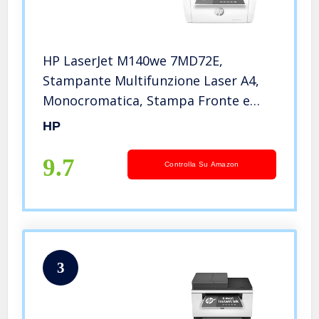
HP LaserJet M140we 7MD72E,
Stampante Multifunzione Laser A4,
Monocromatica, Stampa Fronte e
Retro Manuale in b/n, 20 ppm, Wi-Fi,
HP
HP Smart, 6 Mesi di Piano Toner
Instant Ink incluso con HP+, Bianca
9.7
Controlla Su Amazon
3