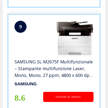
9
SAMSUNG SL-M2675F Multifunzionale
– Stampante multifunzione Laser,
Mono, Mono, 27 ppm, 4800 x 600 dpi,
SPL, colore: Bianco
SAMSUNG
8.6
Controlla Su Amazon