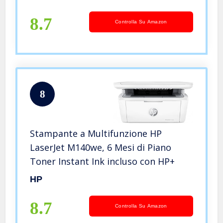
Wi-Fi, Ethernet, ADF, Fax, Schermo
LCD a icone, Grigia
8.7
Controlla Su Amazon
8
Stampante a Multifunzione HP
LaserJet M140we, 6 Mesi di Piano
Toner Instant Ink incluso con HP+
HP
8.7
Controlla Su Amazon