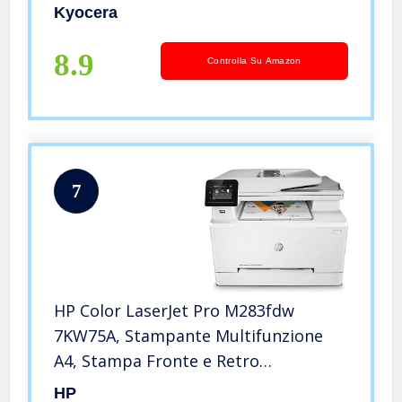
mobile print
Kyocera
8.9
Controlla Su Amazon
7
HP Color LaserJet Pro M283fdw
7KW75A, Stampante Multifunzione
A4, Stampa Fronte e Retro
Automatico a colori, 21 ppm, USB,
HP