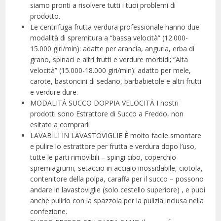
siamo pronti a risolvere tutti i tuoi problemi di
prodotto.
Le centrifuga frutta verdura professionale hanno due
modalità di spremitura a “bassa velocità” (12.000-
15.000 giri/min): adatte per arancia, anguria, erba di
grano, spinaci e altri frutti e verdure morbidi; “Alta
velocità” (15.000-18.000 giri/min): adatto per mele,
carote, bastoncini di sedano, barbabietole e altri frutti
e verdure dure.
MODALITÀ SUCCO DOPPIA VELOCITÀ I nostri
prodotti sono Estrattore di Succo a Freddo, non
esitate a comprarli
LAVABILI IN LAVASTOVIGLIE È molto facile smontare
e pulire lo estrattore per frutta e verdura dopo l’uso,
tutte le parti rimovibili – spingi cibo, coperchio
spremiagrumi, setaccio in acciaio inossidabile, ciotola,
contenitore della polpa, caraffa per il succo – possono
andare in lavastoviglie (solo cestello superiore) , e puoi
anche pulirlo con la spazzola per la pulizia inclusa nella
confezione.