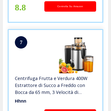
Senza BPA, Includi Spazzola
8.8
Controlla Su Amazon
7
Centrifuga Frutta e Verdura 400W
Estrattore di Succo a Freddo con
Bocca da 65 mm, 3 Velocità di
Regolazione, Acciaio Inossidabile per
Hhnn
Uso Alimentare Senza BPA, Spazzola