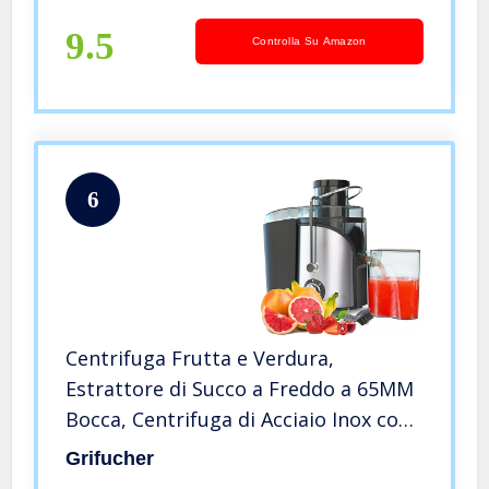
9.5
Controlla Su Amazon
6
Centrifuga Frutta e Verdura,
Estrattore di Succo a Freddo a 65MM
Bocca, Centrifuga di Acciaio Inox con
2 Velocità, Funzione
Grifucher
Antigocciolamento, Facile Pulizia,