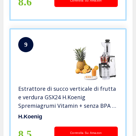
8.6
Controlla Su Amazon
9
Estrattore di succo verticale di frutta
e verdura GSX24 H.Koenig
Spremiagrumi Vitamin + senza BPA –
Bocca larga 82 mm – 3 setacci per
H.koenig
succo e sorbetto fini o densi –
Pressione delicata – 50 giri 400 W
8.5
Controlla Su Amazon