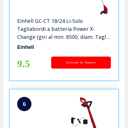
Einhell GC-CT 18/24 Li-Solo
Tagliabordi a batteria Power X-
Change (giri al min. 8500, diam. Taglio
24 cm, incl. 20 coltelli plastica, senza
Einhell
batteria e caricabatteria)
9.5
Controlla Su Amazon
6