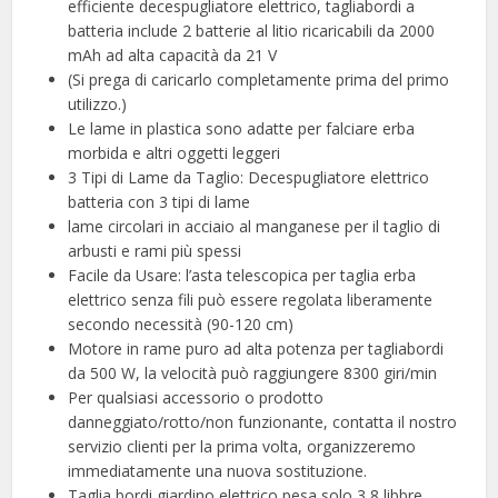
efficiente decespugliatore elettrico, tagliabordi a
batteria include 2 batterie al litio ricaricabili da 2000
mAh ad alta capacità da 21 V
(Si prega di caricarlo completamente prima del primo
utilizzo.)
Le lame in plastica sono adatte per falciare erba
morbida e altri oggetti leggeri
3 Tipi di Lame da Taglio: Decespugliatore elettrico
batteria con 3 tipi di lame
lame circolari in acciaio al manganese per il taglio di
arbusti e rami più spessi
Facile da Usare: l’asta telescopica per taglia erba
elettrico senza fili può essere regolata liberamente
secondo necessità (90-120 cm)
Motore in rame puro ad alta potenza per tagliabordi
da 500 W, la velocità può raggiungere 8300 giri/min
Per qualsiasi accessorio o prodotto
danneggiato/rotto/non funzionante, contatta il nostro
servizio clienti per la prima volta, organizzeremo
immediatamente una nuova sostituzione.
Taglia bordi giardino elettrico pesa solo 3,8 libbre,