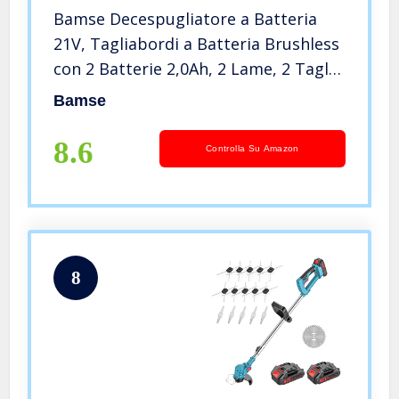
Bamse Decespugliatore a Batteria
21V, Tagliabordi a Batteria Brushless
con 2 Batterie 2,0Ah, 2 Lame, 2 Taglio
Linee, Impugnatura Regolabile, Tubo
Bamse
Telescopico, Testa Girevole 90° per
Giardino Potatura
8.6
Controlla Su Amazon
8