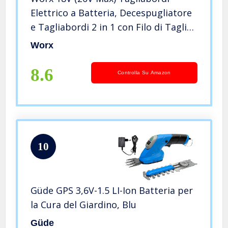
Elettrico a Batteria, Decespugliatore
e Tagliabordi 2 in 1 con Filo di Taglio,
Diametro di Taglio 30 cm, velocità
Worx
Variabile, 1 Batteria, WG163E.2
8.6
Controlla Su Amazon
10
Güde GPS 3,6V-1.5 LI-Ion Batteria per
la Cura del Giardino, Blu
Güde