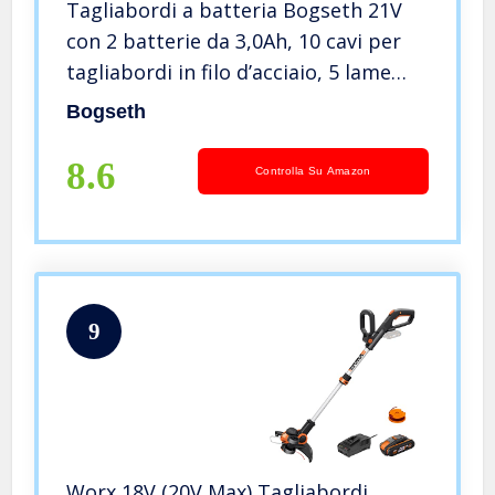
Tagliabordi a batteria Bogseth 21V
con 2 batterie da 3,0Ah, 10 cavi per
tagliabordi in filo d’acciaio, 5 lame
metalliche, lame per sega circolare,
Bogseth
tagliabordi a batteria con
impugnatura regolabile.
8.6
Controlla Su Amazon
9
Worx 18V (20V Max) Tagliabordi