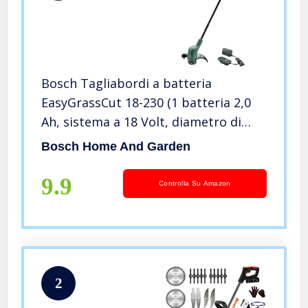
Bosch Tagliabordi a batteria
EasyGrassCut 18-230 (1 batteria 2,0
Ah, sistema a 18 Volt, diametro di
taglio 23 cm, in scatola di cartone)
Bosch Home And Garden
9.9
Controlla Su Amazon
2