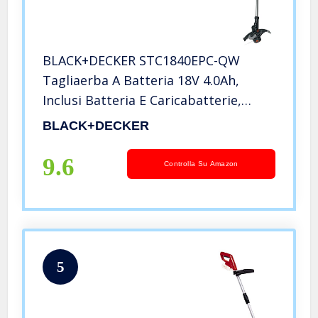
BLACK+DECKER STC1840EPC-QW
Tagliaerba A Batteria 18V 4.0Ah,
Inclusi Batteria E Caricabatterie,
Arancione Nero, 105 X 26.5 X 14.5 Cm
BLACK+DECKER
9.6
Controlla Su Amazon
5