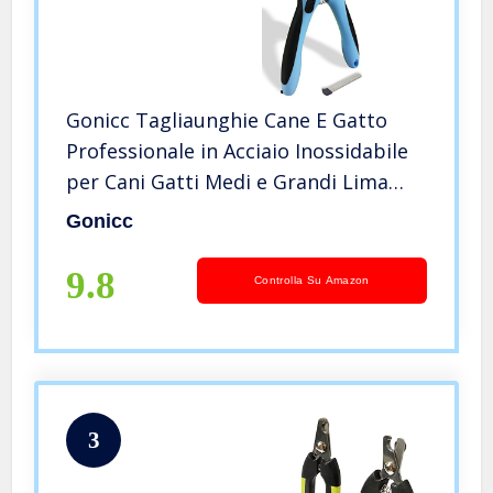
Gonicc Tagliaunghie Cane E Gatto
Professionale in Acciaio Inossidabile
per Cani Gatti Medi e Grandi Lima
Unghie, con protezione per evitare di
Gonicc
tagliare le unghie troppo corte, con
lima in omaggio
9.8
Controlla Su Amazon
3