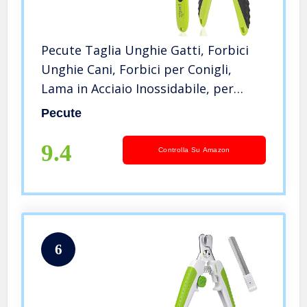
Pecute Taglia Unghie Gatti, Forbici
Unghie Cani, Forbici per Conigli,
Lama in Acciaio Inossidabile, per
Gatti Cani Medi e Grandi, 1 Lima per
Pecute
Unghie per Lisciare i Bordi delle
Unghie Ruvide e Affilate
9.4
Controlla Su Amazon
6