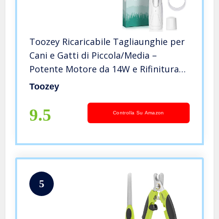
Toozey Ricaricabile Tagliaunghie per
Cani e Gatti di Piccola/Media –
Potente Motore da 14W e Rifinitura
Liscia Sicura, Cesoie a Due velocità
Toozey
per Artigli per Cani e Gatti, Bianca
9.5
Controlla Su Amazon
5