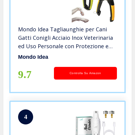
Mondo Idea Tagliaunghie per Cani
Gatti Conigli Acciaio Inox Veterinaria
ed Uso Personale con Protezione e
Chiusura di Sicurezza (Arancio)
Mondo Idea
9.7
Controlla Su Amazon
4