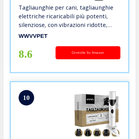
Tagliaunghie per cani, tagliaunghie
elettriche ricaricabili più potenti,
silenziose, con vibrazioni ridotte,
tagliaunghie indolori per cani / gatti /
WWVVPET
uccelli (aggiornato nel 2020)
8.6
Controlla Su Amazon
10