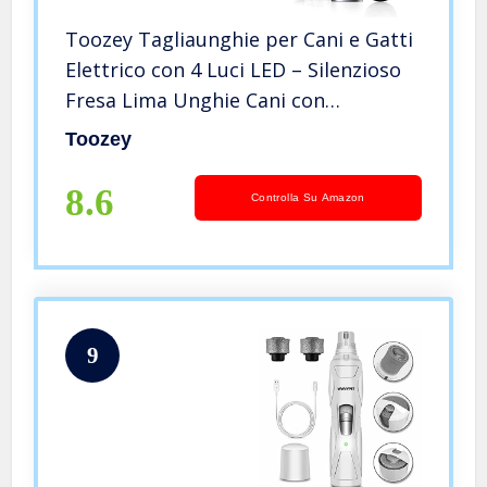
Toozey Tagliaunghie per Cani e Gatti
Elettrico con 4 Luci LED – Silenzioso
Fresa Lima Unghie Cani con
Cappuccio Antipolvere – Batteria
Toozey
Ricaricabile con Connessione USB
8.6
Controlla Su Amazon
9