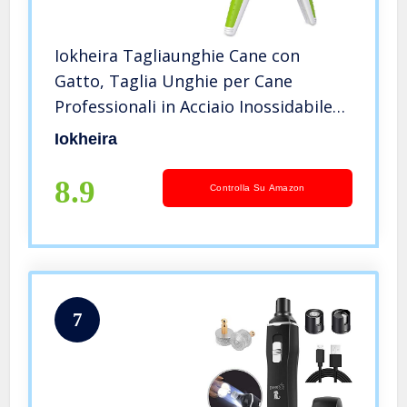
Iokheira Tagliaunghie Cane con
Gatto, Taglia Unghie per Cane
Professionali in Acciaio Inossidabile
con Protezione e Blocco di Sicurezza
Iokheira
per Razze di Animali Domestici,
Include Lima Unghie
8.9
Controlla Su Amazon
7