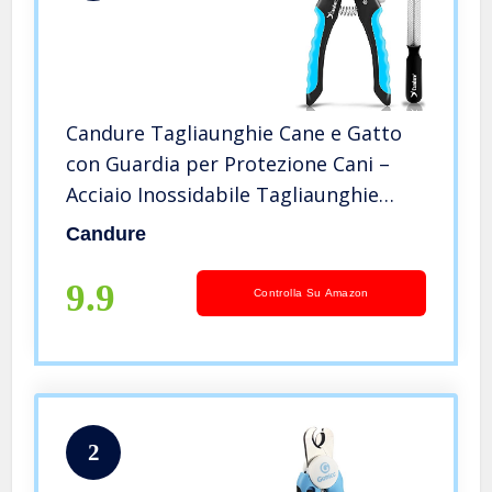
Candure Tagliaunghie Cane e Gatto
con Guardia per Protezione Cani –
Acciaio Inossidabile Tagliaunghie
Gatto Professionale per Veterinaria e
Candure
Uso Personale (Blu, Grande a Medio)
9.9
Controlla Su Amazon
2