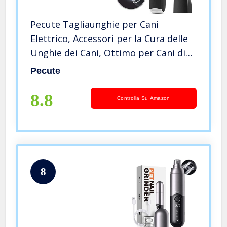
Pecute Tagliaunghie per Cani
Elettrico, Accessori per la Cura delle
Unghie dei Cani, Ottimo per Cani di
Taglia Media e Grande, con Ricarica
Pecute
USB, 2 Testine, Nero, L con la Luce
(Confezione da 1)
8.8
Controlla Su Amazon
8