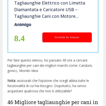
Tagliaunghie Elettrico con Limetta
Diamantata e Caricatore USB –
Tagliaunghie Cani con Motore
Elettrico Due velocità – Tagliaunghie
Animigo
Indolore per Cani e per Gatti –
Tagliaunghie Silenzioso e Portatile
8.4
Controlla Su Amazon
Per fare questo elenco, ho passato 49 ore a cercare
tagliaunghie per cani dei migliori marchi come: Candure,
gonicc, Mondo Idea.
Nota:
assicurati che l’opzione che scegli abbia tutte le
funzionalità di cui hai bisogno. Dopotutto, ha senso
acquistare qualcosa che non è utilizzabile?
46 Migliore tagliaunghie per cani in