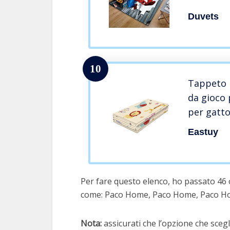
Decorazio
Duvets
Tappetin
Tappetini
Cartone 
10
Tappeto 
da gioco
per gatt
bambini,
Eastuy
per bamb
letto, so
Per fare questo elenco, ho passato 46 
come: Paco Home, Paco Home, Paco H
Nota:
assicurati che l’opzione che scegli