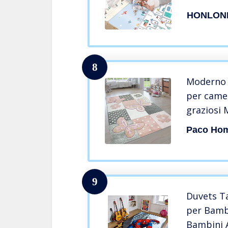
Divertim
HONLON
Colori (1
8
Moderno 
per camer
graziosi 
Dimensio
Paco Ho
Colore:Mu
9
Duvets T
per Bamb
Bambini 