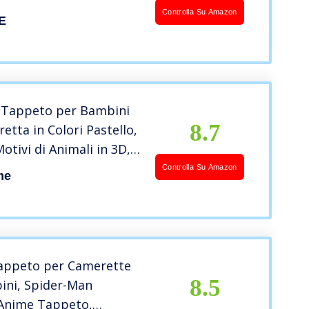
ento Bambini con tanti
Controlla Su Amazon
E
80_x_150_cm, città)
Tappeto per Bambini
8.7
etta in Colori Pastello,
Motivi di Animali in 3D,
ne:80×150 cm,
Controlla Su Amazon
me
lticolore 3
appeto per Camerette
8.5
ini, Spider-Man
Anime Tappeto,