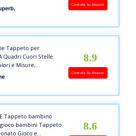
a dei Bambini Lavabile
Controlla Su Amazon
uperb.
Spesso Luminoso
o da Bagno Antiscivolo
to rug (Rosa,80 x 200
e Tappeto per
8.9
 Quadri Cuori Stelle
olori e Misure,
ne:140×200 cm,
Controlla Su Amazon
me
ola
 Tappeto bambino
8.6
gioco bambini Tappeto
eonato Gioco e