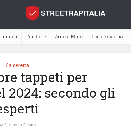
ttronica
Fai da te
Auto e Moto
Casa e cucina
Cameretta
ore tappeti per
l 2024: secondo gli
esperti
by
Fernanda Pivano