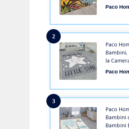
Tropicali
Paco Ho
cm, Color
2
Paco Hom
Bambini,
la Camer
Stelle, L
Paco Ho
Dimensio
Colore:Gr
3
Paco Hom
Bambini 
Bambini D