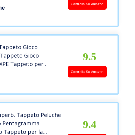
ni, Dimensione:120×160
Controlla Su Amazon
me
re:Crema
Tappeto Gioco
9.5
 Tappeto Gioco
XPE Tappeto per
Doppio Lato Tappeti
Controlla Su Amazon
ni, non tossico,
ile, antiscivolo e
le, 180x120x0.5cm
Superb. Tappeto Peluche
9.4
o Pentagramma
o Tappeto per la