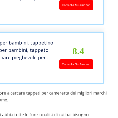
ne della Casa
Controlla Su Amazon
i, Camera dei Bambini
 da Gioco Lavabile
Animato, 100X160 cm
per bambini, tappetino
8.4
 per bambini, tappeto
onare pieghevole per
 tappeto per cameretta
Controlla Su Amazon
ini per camera da
ggiorno, ecc.
ore a cercare tappeti per cameretta dei migliori marchi
ome.
 abbia tutte le funzionalità di cui hai bisogno.