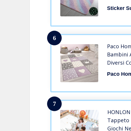
Camerett
Sticker S
Tappeto 
Tappetin
Scendilet
cm)
6
Paco Hom
Bambini A
Diversi C
Dimensio
Paco Ho
Colore:Vi
7
HONLONE
Tappeto 
Giochi N