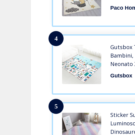
Dimensio
Paco Ho
cm, Colo
4
Gutsbox 
Bambini,
Neonato 
Bambini 
Gutsbox
per Bambi
impermeab
reversibi
5
Sticker 
Luminos
Dinosaur