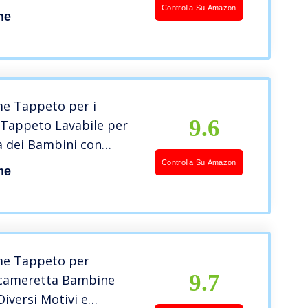
, Dimensione:80×150
Controlla Su Amazon
me
e:Beige
e Tappeto per i
9.6
 Tappeto Lavabile per
a dei Bambini con
una e Motivi a Quadri,
Controlla Su Amazon
me
ne:80×150 cm,
igio 3
e Tappeto per
9.7
cameretta Bambine
iversi Motivi e