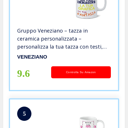
Gruppo Veneziano – tazza in
ceramica personalizzata –
personalizza la tua tazza con testi,
loghi, grafiche, immagini e tanto
VENEZIANO
altro – ideale per regalo e altro –
100% Made in Italy.
9.6
Controlla Su Amazon
5