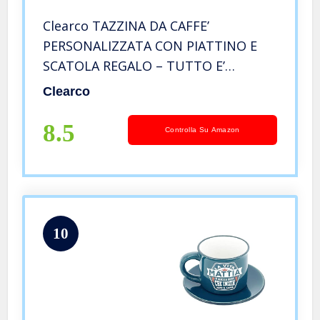
Clearco TAZZINA DA CAFFE’
PERSONALIZZATA CON PIATTINO E
SCATOLA REGALO – TUTTO E’
POSSIBILE DOPO IL CAFFE’
Clearco
8.5
Controlla Su Amazon
10