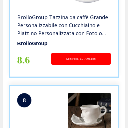
BrolloGroup Tazzina da caffè Grande
Personalizzabile con Cucchiaino e
Piattino Personalizzata con Foto o
Dediche PS 10522
BrolloGroup
8.6
Controlla Su Amazon
8