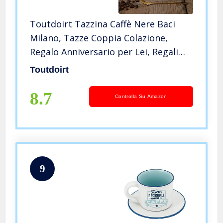
Toutdoirt Tazzina Caffè Nere Baci
Milano, Tazze Coppia Colazione,
Regalo Anniversario per Lei, Regali
Personalizzati, Tazzina Caffè
Toutdoirt
Personalizzata, Regali di Coppia,
Regalo Casa Nuova 290ml (Bianco)
8.7
Controlla Su Amazon
9