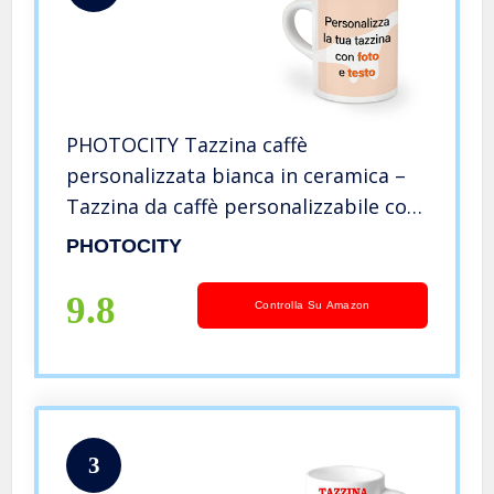
PHOTOCITY Tazzina caffè
personalizzata bianca in ceramica –
Tazzina da caffè personalizzabile con
foto e testo
PHOTOCITY
9.8
Controlla Su Amazon
3