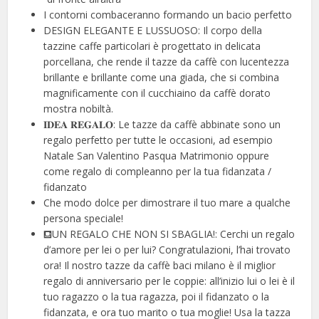
I contorni combaceranno formando un bacio perfetto
DESIGN ELEGANTE E LUSSUOSO: Il corpo della
tazzine caffe particolari è progettato in delicata
porcellana, che rende il tazze da caffè con lucentezza
brillante e brillante come una giada, che si combina
magnificamente con il cucchiaino da caffè dorato
mostra nobiltà.
𝐈𝐃𝐄𝐀 𝐑𝐄𝐆𝐀𝐋𝐎: Le tazze da caffè abbinate sono un
regalo perfetto per tutte le occasioni, ad esempio
Natale San Valentino Pasqua Matrimonio oppure
come regalo di compleanno per la tua fidanzata /
fidanzato
Che modo dolce per dimostrare il tuo mare a qualche
persona speciale!
⛾UN REGALO CHE NON SI SBAGLIA!: Cerchi un regalo
d’amore per lei o per lui? Congratulazioni, l’hai trovato
ora! Il nostro tazze da caffè baci milano è il miglior
regalo di anniversario per le coppie: all’inizio lui o lei è il
tuo ragazzo o la tua ragazza, poi il fidanzato o la
fidanzata, e ora tuo marito o tua moglie! Usa la tazza