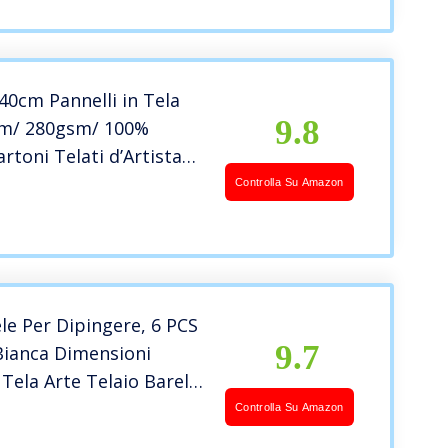
nca/Grana media – Per
 ad Acrilici, Pittura ad
40cm Pannelli in Tela
9.8
m/ 280gsm/ 100%
rtoni Telati d’Artista
r Pittura/Vuote/Tre
Controlla Su Amazon
 Gesso/Prive di
na Media – Olio o
le Per Dipingere, 6 PCS
9.7
Bianca Dimensioni
 Tela Arte Telaio Barella
Pittura Ad Olio Tavola
Controlla Su Amazon
ca Per Pittura Tela Per