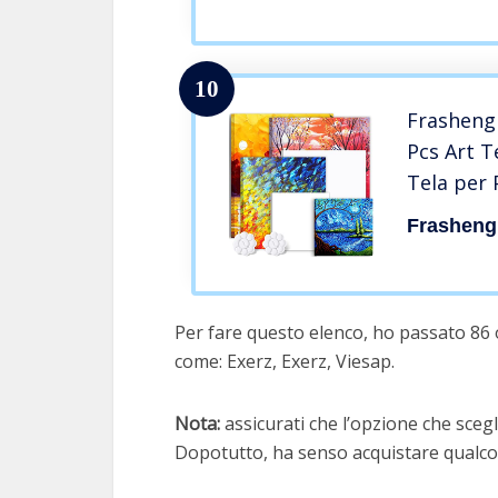
Pittura 
10
Frasheng 
Pcs Art T
Tela per 
di pittur
Frasheng
Bianche,T
Cotone,T
Pittura P
Per fare questo elenco, ho passato 86 o
come: Exerz, Exerz, Viesap.
Nota:
assicurati che l’opzione che scegli
Dopotutto, ha senso acquistare qualcos