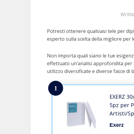
Writt
Potresti ottenere qualsiasi tele per dip
esperto sulla scelta della migliore per l
Non importa quali siano le tue esigenze
effettuato un’analisi approfondita per 
utilizzo diversificate e diverse fasce di 
1
EXERZ 30x
5pz per P
Artisti/
Tele Pres
Exerz
Cotone/Pr