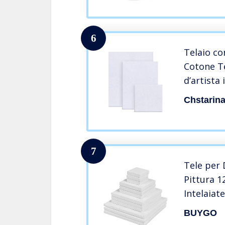
Olio Pitt
Pittura
6
Telaio co
Cotone Te
d’artista 
per Dipin
Chstarin
Dipinger
cunei/Imp
Acido, 15
7
Tele per 
Pittura 1
Intelaiate
Olio 4 Ta
BUYGO
280GSM, T