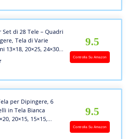
00% Cotone Pannelli Di
 Set di 28 Tele – Quadri
9.5
gere, Tela di Varie
i 13×18, 20×25, 24×30,
otone Senza Acidi –
Controlla Su Amazon
r
pi di Pittura su Tela
ela per Dipingere, 6
9.5
lli in Tela Bianca
×20, 20×15, 15×15,
0x10cm, 100% Cotone
Controlla Su Amazon
imed Tele per Acrilica