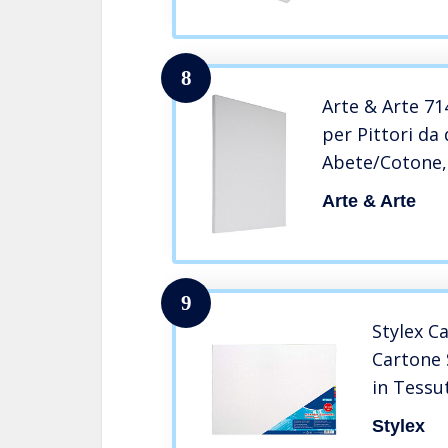
Triple Pr
acidi/Gr
8
Arte & Arte 71
per Pittori da
Abete/Cotone, 
cm, Made in It
Arte & Arte
9
Stylex C
Cartone 
in Tessu
Fondo Bi
Stylex
Acrilico