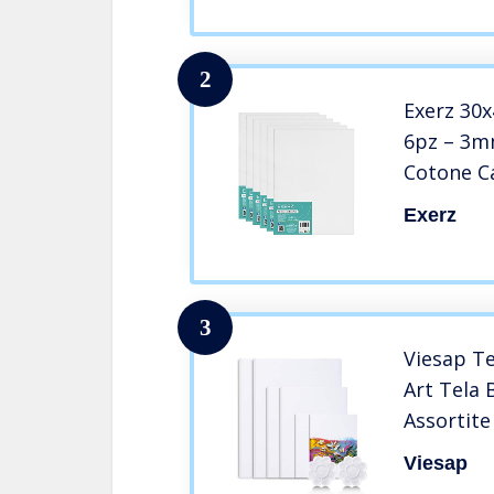
acidi/Bia
Dipingere,
Olio
2
Exerz 30x
6pz – 3m
Cotone Ca
Bianca pe
Exerz
Strati di
acidi/Gra
Acrilico
3
Viesap Te
Art Tela 
Assortite
Acrilico 
Viesap
Tela Bian