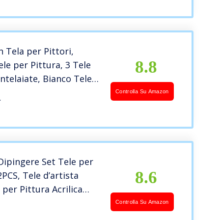
ura, con 3 Spazzole di
n Tela per Pittori,
8.8
le per Pittura, 3 Tele
intelaiate, Bianco Tele
gere, Tele per
Controlla Su Amazon
a
e con 24
rimitura tripla/Priva di
×15, 20×25, 25×30 cm
Dipingere Set Tele per
8.6
2PCS, Tele d’artista
 per Pittura Acrilica
glie Set Tele Dipingere
Controlla Su Amazon
ele Prestirate Cotone,