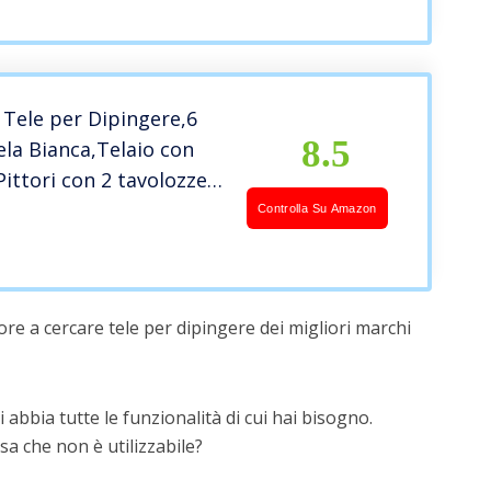
e Tecnica del découpage
Tele per Dipingere,6
8.5
ela Bianca,Telaio con
Pittori con 2 tavolozze
a,Tele per Pittura
Controlla Su Amazon
ele prestirate 100%
riple Primed,per
annelli di Tela
re a cercare tele per dipingere dei migliori marchi
 abbia tutte le funzionalità di cui hai bisogno.
a che non è utilizzabile?