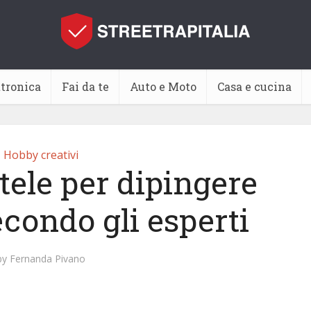
ttronica
Fai da te
Auto e Moto
Casa e cucina
Hobby creativi
tele per dipingere
econdo gli esperti
by
Fernanda Pivano