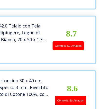
imed/Prive di
ana Media
42.0 Telaio con Tela
8.7
 dipingere, Legno di
Bianco, 70 x 50 x 1.7
aly
Controlla Su Amazon
artoncino 30 x 40 cm,
8.6
Spesso 3 mm, Rivestito
to di Cotone 100%, con
anco, per Colori a Olio,
Controlla Su Amazon
 e Tempera, Gouache-