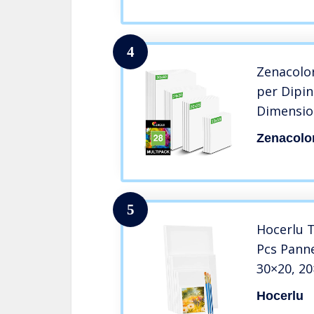
Pittura 1
Tela.
4
Zenacolor
per Dipin
Dimension
30×40 – C
Zenacolo
Tutti i Ti
5
Hocerlu T
Pcs Panne
30×20, 20
15×10, 1
Hocerlu
Triple Pr