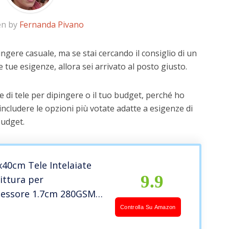
en by
Fernanda Pivano
ingere casuale, ma se stai cercando il consiglio di un
e tue esigenze, allora sei arrivato al posto giusto.
 di tele per dipingere o il tuo budget, perché ho
includere le opzioni più votate adatte a esigenze di
budget.
40cm Tele Intelaiate
9.9
ittura per
Spessore 1.7cm 280GSM/
tirate 100%
Controlla Su Amazon
ive di