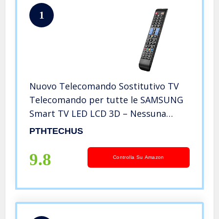
1
Nuovo Telecomando Sostitutivo TV
Telecomando per tutte le SAMSUNG
Smart TV LED LCD 3D – Nessuna
Configurazione Richiesta TV
PTHTECHUS
Telecomando Universale AA59-00582A
BN59-01198Q
9.8
Controlla Su Amazon