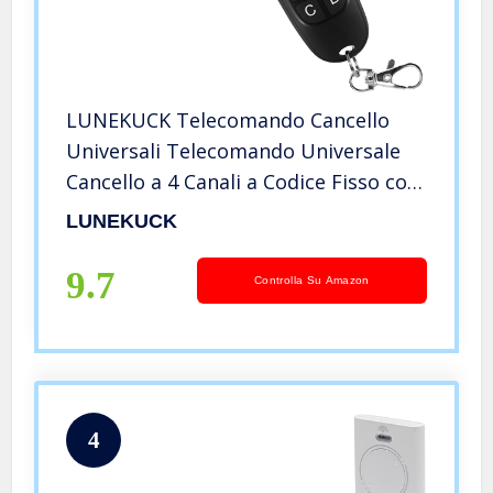
LUNEKUCK Telecomando Cancello
Universali Telecomando Universale
Cancello a 4 Canali a Codice Fisso con
Frequenza 433,92 MHz per Cancello
LUNEKUCK
Automatico, Non è Compatibile con i
Telecomandi Rolling Code
9.7
Controlla Su Amazon
4