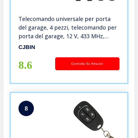
Telecomando universale per porta
del garage, 4 pezzi, telecomando per
porta del garage, 12 V, 433 MHz,
telecomando per porta del garage,
CJBIN
per auto, telecomando domestico
8.6
Controlla Su Amazon
8