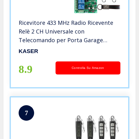
Ricevitore 433 MHz Radio Ricevente
Relè 2 CH Universale con
Telecomando per Porta Garage
Cancello Automatico Luce Tapparella
KASER
Elettrodomestici Pompa Motore
Relay AC 220V (2 Trasmettitore)
8.9
Controlla Su Amazon
7