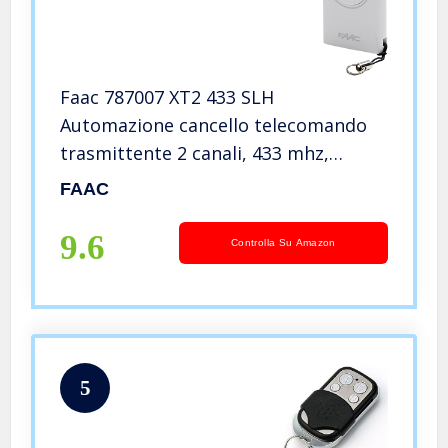
Faac 787007 XT2 433 SLH
Automazione cancello telecomando
trasmittente 2 canali, 433 mhz,
Bianco
FAAC
9.6
Controlla Su Amazon
5