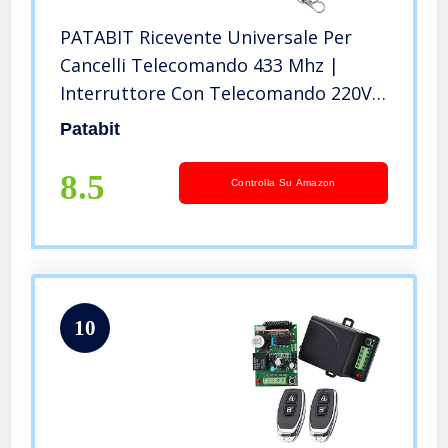
PATABIT Ricevente Universale Per
Cancelli Telecomando 433 Mhz |
Interruttore Con Telecomando 220V
o 12V Radiocomando Universale 433
Patabit
Mhz Codice Fisso | Alimentazione
12/24VAC 2 Canali Misura 28x7x3cm
8.5
Controlla Su Amazon
10