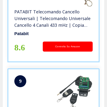
PATABIT Telecomando Cancello
Universali | Telecomando Universale
Cancello 4 Canali 433 mHz | Copia
Tutti i Telecomandi Originali A Codice
Patabit
Fisso Frequenza 433,92 mHz | Non
Copia I Rollin Code
8.6
Controlla Su Amazon
9