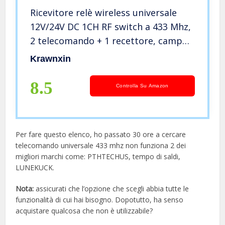
Ricevitore relè wireless universale
12V/24V DC 1CH RF switch a 433 Mhz,
2 telecomando + 1 recettore, campo
di lavoro 50m-70m Adatto per
Krawnxin
prodotti leggeri/Porta
garage/Cancello elettrico/Sicurezza
8.5
Controlla Su Amazon
Per fare questo elenco, ho passato 30 ore a cercare
telecomando universale 433 mhz non funziona 2 dei
migliori marchi come: PTHTECHUS, tempo di saldi,
LUNEKUCK.
Nota:
assicurati che l’opzione che scegli abbia tutte le
funzionalità di cui hai bisogno. Dopotutto, ha senso
acquistare qualcosa che non è utilizzabile?