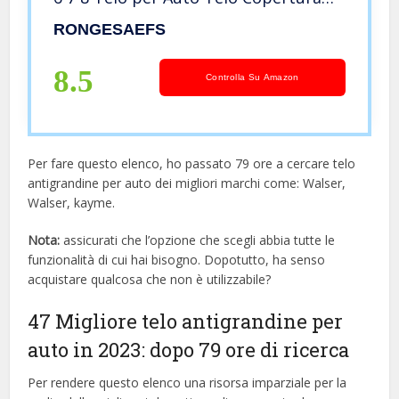
Resistente ai Raggi UV Impermeabile
RONGESAEFS
Antivento a Prova di
Neve(Color:C,Size:Fiesta 8 2017-2021)
8.5
Controlla Su Amazon
Per fare questo elenco, ho passato 79 ore a cercare telo
antigrandine per auto dei migliori marchi come: Walser,
Walser, kayme.
Nota:
assicurati che l’opzione che scegli abbia tutte le
funzionalità di cui hai bisogno. Dopotutto, ha senso
acquistare qualcosa che non è utilizzabile?
47 Migliore telo antigrandine per
auto in 2023: dopo 79 ore di ricerca
Per rendere questo elenco una risorsa imparziale per la