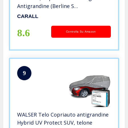
Antigrandine (Berline S
400X160X120cm)
CARALL
8.6
Controlla Su Amazon
9
WALSER Telo Copriauto antigrandine
Hybrid UV Protect SUV, telone