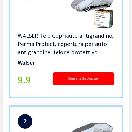
WALSER Telo Copriauto antigrandine,
Perma Protect, copertura per auto
antigrandine, telone protettivo
idrorepellente, Copriauto traspirante
Walser
M
9.9
Controlla Su Amazon
2