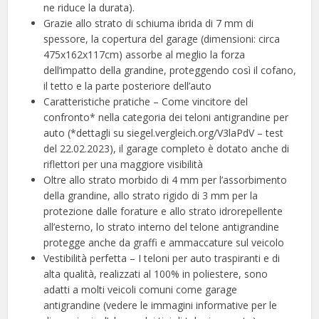
ne riduce la durata).
Grazie allo strato di schiuma ibrida di 7 mm di
spessore, la copertura del garage (dimensioni: circa
475x162x117cm) assorbe al meglio la forza
dell’impatto della grandine, proteggendo così il cofano,
il tetto e la parte posteriore dell’auto
Caratteristiche pratiche – Come vincitore del
confronto* nella categoria dei teloni antigrandine per
auto (*dettagli su siegel.vergleich.org/V3laPdV – test
del 22.02.2023), il garage completo è dotato anche di
riflettori per una maggiore visibilità
Oltre allo strato morbido di 4 mm per l’assorbimento
della grandine, allo strato rigido di 3 mm per la
protezione dalle forature e allo strato idrorepellente
all’esterno, lo strato interno del telone antigrandine
protegge anche da graffi e ammaccature sul veicolo
Vestibilità perfetta – I teloni per auto traspiranti e di
alta qualità, realizzati al 100% in poliestere, sono
adatti a molti veicoli comuni come garage
antigrandine (vedere le immagini informative per le