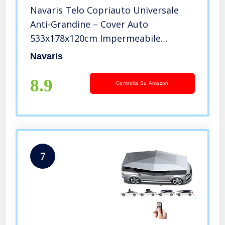
Navaris Telo Copriauto Universale
Anti-Grandine – Cover Auto
533x178x120cm Impermeabile
Antigelo Antipioggia – Copertura
Navaris
Macchina Esterno Interno – XL
8.9
Controlla Su Amazon
7