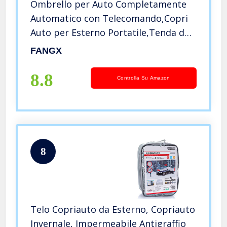
Ombrello per Auto Completamente
Automatico con Telecomando,Copri
Auto per Esterno Portatile,Tenda da
Tetto Auto Mantiene Fresco Il Tuo
FANGX
Veicolo,Adatto per Veicoli Superiori a
4,8m,Grey-4.8m
8.8
Controlla Su Amazon
8
Telo Copriauto da Esterno, Copriauto
Invernale, Impermeabile Antigraffio