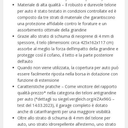
Materiale di alta qualità – Il robusto e durevole telone
per auto è stato testato in condizioni controllate ed è
composto da tre strati di materiale che garantiscono
una protezione affidabile contro le forature e un
assorbimento ottimale della grandine
Grazie allo strato di schiuma di neoprene di 4 mm di
spessore, il telo (dimensioni: circa 425x162x117 cm)
assorbe al meglio la forza dell’impatto della grandine e
protegge così il cofano, il tetto e la parte posteriore
dell’auto
Quando non viene utilizzata, la copertura per auto può
essere facilmente riposta nella borsa in dotazione con
funzione di estensione
Caratteristiche pratiche – Come vincitore del rapporto
qualità-prezzo* nella categoria dei teloni antigrandine
per auto (*dettagli su siegel.vergleich.org/eZAx96G –
test del 14.03.2023), il garage completo è dotato
anche di catarifrangenti per una maggiore visibilità
Oltre allo strato di schiuma di 4 mm del telone per
auto, uno strato idrorepellente all’esterno, uno strato