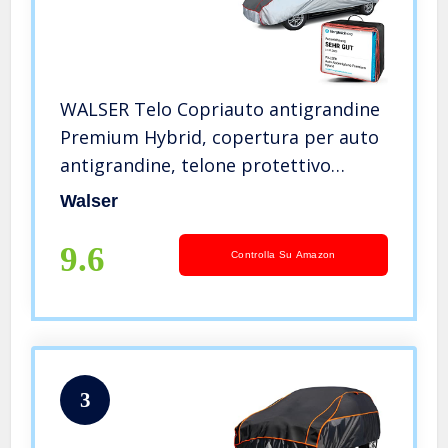
WALSER Telo Copriauto antigrandine
Premium Hybrid, copertura per auto
antigrandine, telone protettivo
idrorepellente, Copriauto traspirante
Walser
L
9.6
Controlla Su Amazon
3