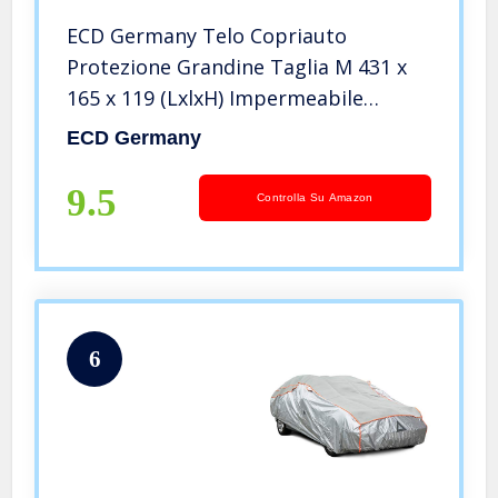
ECD Germany Telo Copriauto
Protezione Grandine Taglia M 431 x
165 x 119 (LxlxH) Impermeabile
Resistente ai Raggi UV e Agenti
ECD Germany
Atmosferici Telo Copriauto
Antipolvere Copri Auto Antigraffi
9.5
Controlla Su Amazon
Impermeabile M
6