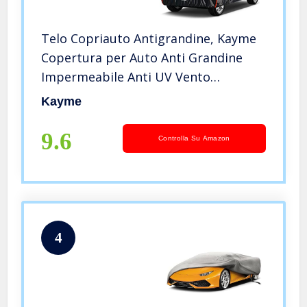
Telo Copriauto Antigrandine, Kayme
Copertura per Auto Anti Grandine
Impermeabile Anti UV Vento
Antipolvere, Telo Copri Protezione
Kayme
Grandine Adatto per SUV (da 460 a
490cm) – Nero
9.6
Controlla Su Amazon
4