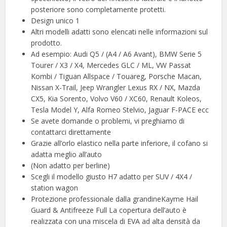
posteriore sono completamente protetti.
Design unico 1
Altri modelli adatti sono elencati nelle informazioni sul
prodotto.
Ad esempio: Audi Q5 / (A4 / A6 Avant), BMW Serie 5
Tourer / X3 / X4, Mercedes GLC / ML, VW Passat
Kombi / Tiguan Allspace / Touareg, Porsche Macan,
Nissan X-Trail, Jeep Wrangler Lexus RX / NX, Mazda
CX5, Kia Sorento, Volvo V60 / XC60, Renault Koleos,
Tesla Model Y, Alfa Romeo Stelvio, Jaguar F-PACE ecc
Se avete domande o problemi, vi preghiamo di
contattarci direttamente
Grazie all’orlo elastico nella parte inferiore, il cofano si
adatta meglio all’auto
(Non adatto per berline)
Scegli il modello giusto H7 adatto per SUV / 4X4 /
station wagon
Protezione professionale dalla grandineKayme Hail
Guard & Antifreeze Full La copertura dell’auto è
realizzata con una miscela di EVA ad alta densità da