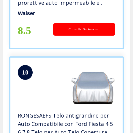
prorettive auto impermeabile e
traspirante, copertura per auto anti-
Walser
grandine L
8.5
Controlla Su Amazon
10
RONGESAEFS Telo antigrandine per
Auto Compatibile con Ford Fiesta 4 5
6 7 8 Telo per Auto Telo Copertura