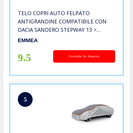
TELO COPRI AUTO FELPATO
ANTIGRANDINE COMPATIBILE CON
DACIA SANDERO STEPWAY 13 >
COPRIAUTO COVER IMPERMEABILE
EMMEA
ANTI GHIACCIO ANTI STRAPPO
LAVABILE E ANTIGRAFFIO
9.5
Controlla Su Amazon
5