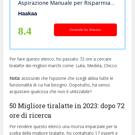
Aspirazione Manuale per Risparmiare
Latte, Sano e Innocuo
Haakaa
8.4
Controlla Su Amazon
Per fare questo elenco, ho passato 72 ore a cercare
tiralatte dei migliori marchi come: Lulia, Medela, Chicco.
Nota:
assicurati che l’opzione che scegli abbia tutte le
funzionalità di cui hai bisogno. Dopotutto, ha senso
acquistare qualcosa che non è utilizzabile?
50 Migliore tiralatte in 2023: dopo 72
ore di ricerca
Per rendere questo elenco una risorsa imparziale per la
scelta della migliore tiralatte, ​​ho contattato 17 esperti e