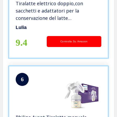
Tiralatte elettrico doppio,con
sacchetti e adattatori per la
conservazione del latte
materno,Aspirazione forte,Pulsante
Lulia
meccanico,portatile,ricaricabile,indolore,per
la casa e i viaggi
9.4
Controlla Su Amazon
6