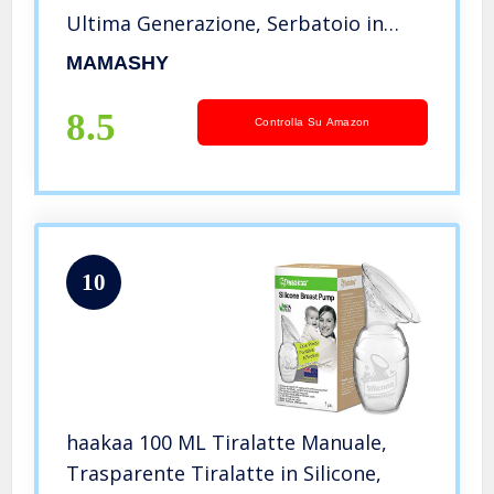
Ultima Generazione, Serbatoio in
morbido Silicone 180ml, Accessori
MAMASHY
Neonato per allattamento,
Ricaricabile USB, BPA Free, All Size
8.5
Controlla Su Amazon
10
haakaa 100 ML Tiralatte Manuale,
Trasparente Tiralatte in Silicone,