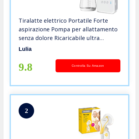
Tiralatte elettrico Portatile Forte
aspirazione Pompa per allattamento
senza dolore Ricaricabile ultra
silenzioso per viaggi e casa
Lulia
Protezione contro il riflusso Senza
BPA
9.8
Controlla Su Amazon
2