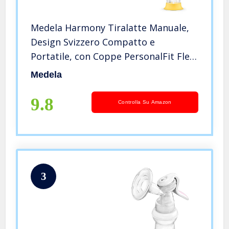
Medela Harmony Tiralatte Manuale,
Design Svizzero Compatto e
Portatile, con Coppe PersonalFit Flex
e Tecnologia Medela 2-Phase
Medela
Expression
9.8
Controlla Su Amazon
3