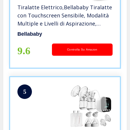
Tiralatte Elettrico,Bellababy Tiralatte
con Touchscreen Sensibile, Modalità
Multiple e Livelli di Aspirazione,
Portatile, Vieni con flangia da 24mm
Bellababy
9.6
Controlla Su Amazon
5