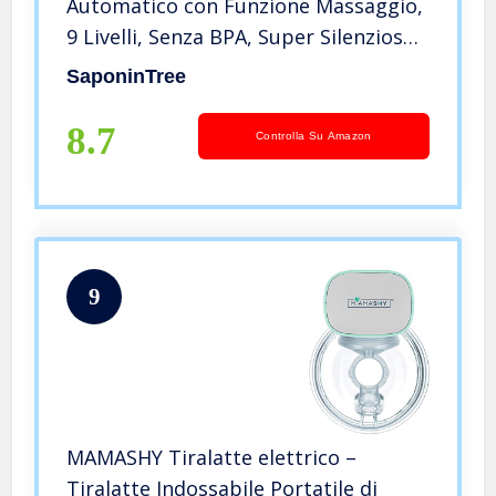
Automatico con Funzione Massaggio,
9 Livelli, Senza BPA, Super Silenzioso
e Ricaricabile Tramite USB
SaponinTree
8.7
Controlla Su Amazon
9
MAMASHY Tiralatte elettrico –
Tiralatte Indossabile Portatile di