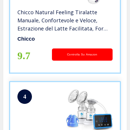
Chicco Natural Feeling Tiralatte
Manuale, Confortevole e Veloce,
Estrazione del Latte Facilitata, Forma
Ergonomica, con Tettarella Inclinata
Chicco
e Tappo Ermetico, Si Trasforma in
Biberon – 150 ml
9.7
Controlla Su Amazon
4