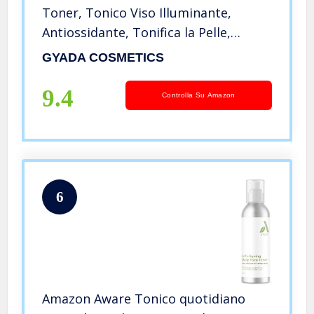
Toner, Tonico Viso Illuminante,
Antiossidante, Tonifica la Pelle,
Stimola il Ricambio Cellulare, Tratta
GYADA COSMETICS
Imperfezioni e Pori Dilatati, a Base di
Vitamina C, 200 ml
9.4
Controlla Su Amazon
6
Amazon Aware Tonico quotidiano