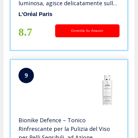
luminosa, agisce delicatamente sulla
pelle e allevia i segni di stanchezza,
L’Oréal Paris
200 ml
8.7
Controlla Su Amazon
9
Bionike Defence – Tonico
Rinfrescante per la Pulizia del Viso
per Pelli Sensibili, ad Azione