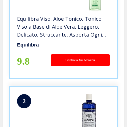
Equilibra Viso, Aloe Tonico, Tonico
Viso a Base di Aloe Vera, Leggero,
Delicato, Struccante, Asporta Ogni
Traccia di Impurità senza Bisogno di
Equilibra
Risciacquo, Rende la Pelle Liscia e
Tonica, 200 ml
9.8
Controlla Su Amazon
2