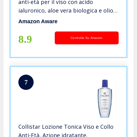
anti-età per il viso con acido
ialuronico, aloe vera biologica e olio
di foglie di tè verde, 200 ml
Amazon Aware
8.9
Controlla Su Amazon
7
Collistar Lozione Tonica Viso e Collo
Anti-Età, Azione idratante,