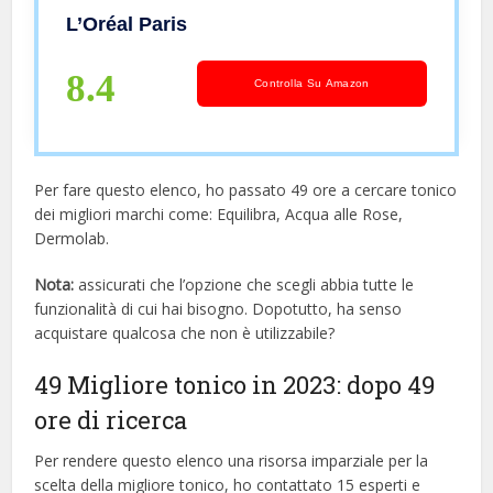
Giovani, Arricchito con 5% di Acido
L’Oréal Paris
Glicolico Puro, 180 ml
8.4
Controlla Su Amazon
Per fare questo elenco, ho passato 49 ore a cercare tonico
dei migliori marchi come: Equilibra, Acqua alle Rose,
Dermolab.
Nota:
assicurati che l’opzione che scegli abbia tutte le
funzionalità di cui hai bisogno. Dopotutto, ha senso
acquistare qualcosa che non è utilizzabile?
49 Migliore tonico in 2023: dopo 49
ore di ricerca
Per rendere questo elenco una risorsa imparziale per la
scelta della migliore tonico, ​​ho contattato 15 esperti e