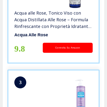
Acqua alle Rose, Tonico Viso con
Acqua Distillata Alle Rose – Formula
Rinfrescante con Proprietà Idratanti
e Tonificanti, Rende la Pelle Giovane
Acqua Alle Rose
ed Elastica – Flacone da 300 ml
9.8
Controlla Su Amazon
3