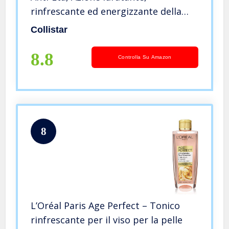
rinfrescante ed energizzante della
pelle, Con thé verde e acido
Collistar
ialuronico, completa la pulizia del
viso, Per pelli mature, 200 ml
8.8
Controlla Su Amazon
8
L’Oréal Paris Age Perfect – Tonico
rinfrescante per il viso per la pelle