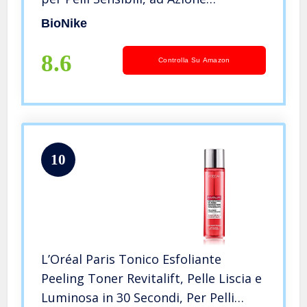
Astringente Delicata, Dona
BioNike
Freschezza Immediata, 200 ml
8.6
Controlla Su Amazon
10
L’Oréal Paris Tonico Esfoliante
Peeling Toner Revitalift, Pelle Liscia e
Luminosa in 30 Secondi, Per Pelli