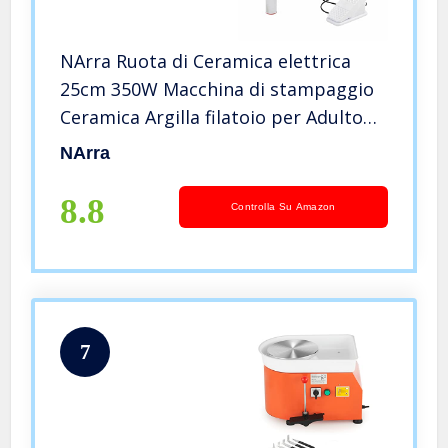
NArra Ruota di Ceramica elettrica
25cm 350W Macchina di stampaggio
Ceramica Argilla filatoio per Adulto
principiante Fai da Te Ceramica
NArra
Artigianato con Pedale e Le Gambe
8.8
Controlla Su Amazon
7