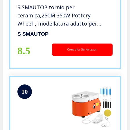
S SMAUTOP tornio per
ceramica,25CM 350W Pottery
Wheel，modellatura adatto per
operazioni in ceramica al coperto,
S SMAUTOP
insegnamento a scuola, regali di
festa,Con 8 utensili da intaglio in
8.5
Controlla Su Amazon
plastica
10