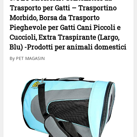
Trasporto per Gatti – Trasportino
Morbido, Borsa da Trasporto
Pieghevole per Gatti Cani Piccoli e
Cuccioli, Extra Traspirante (Largo,
Blu)
-Prodotti per animali domestici
By PET MAGASIN