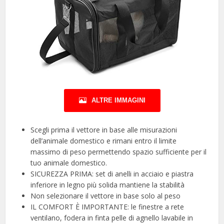
ALTRE IMMAGINI
Scegli prima il vettore in base alle misurazioni
dell’animale domestico e rimani entro il limite
massimo di peso permettendo spazio sufficiente per il
tuo animale domestico.
SICUREZZA PRIMA: set di anelli in acciaio e piastra
inferiore in legno più solida mantiene la stabilità
Non selezionare il vettore in base solo al peso
IL COMFORT È IMPORTANTE: le finestre a rete
ventilano, fodera in finta pelle di agnello lavabile in