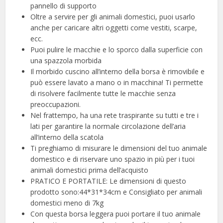
pannello di supporto
Oltre a servire per gli animali domestici, puoi usarlo
anche per caricare altri oggetti come vestiti, scarpe,
ecc.
Puoi pulire le macchie e lo sporco dalla superficie con
una spazzola morbida
Il morbido cuscino all’interno della borsa è rimovibile e
può essere lavato a mano o in macchina! Ti permette
di risolvere facilmente tutte le macchie senza
preoccupazioni.
Nel frattempo, ha una rete traspirante su tutti e tre i
lati per garantire la normale circolazione dell’aria
all’interno della scatola
Ti preghiamo di misurare le dimensioni del tuo animale
domestico e di riservare uno spazio in più per i tuoi
animali domestici prima dell’acquisto
PRATICO E PORTATILE: Le dimensioni di questo
prodotto sono:44*31*34cm e Consigliato per animali
domestici meno di 7kg
Con questa borsa leggera puoi portare il tuo animale