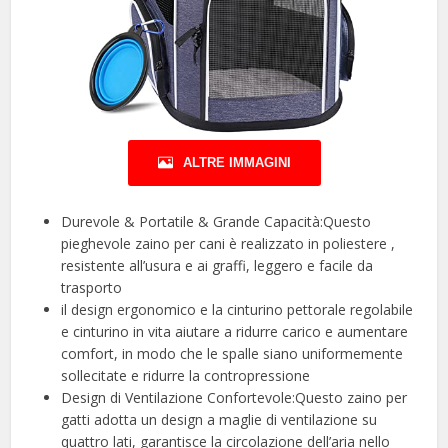
ALTRE IMMAGINI
Durevole & Portatile & Grande Capacità:Questo
pieghevole zaino per cani è realizzato in poliestere ,
resistente all’usura e ai graffi, leggero e facile da
trasporto
il design ergonomico e la cinturino pettorale regolabile
e cinturino in vita aiutare a ridurre carico e aumentare
comfort, in modo che le spalle siano uniformemente
sollecitate e ridurre la contropressione
Design di Ventilazione Confortevole:Questo zaino per
gatti adotta un design a maglie di ventilazione su
quattro lati, garantisce la circolazione dell’aria nello