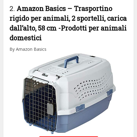
2.
Amazon Basics – Trasportino
rigido per animali, 2 sportelli, carica
dall’alto, 58 cm
-Prodotti per animali
domestici
By Amazon Basics