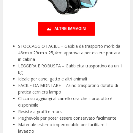
ALTRE IMMAGINI
STOCCAGGIO FACILE – Gabbia da trasporto morbida
46cm x 29cm x 25,4cm approvata per essere portata
in cabina
LEGGERA E ROBUSTA – Gabbietta trasportino da un 1
kg
Ideale per cane, gatto e altri animali
FACILE DA MONTARE – Zaino trasportino dotato di
pratica cerniera lampo
Clicca su aggiungi al carrello ora che il prodotto è
disponibile
Resiste a graffi e morsi
Pieghevole per poter essere conservato facilmente
Materiale esterno impermeabile per facilitare il
lavaggio