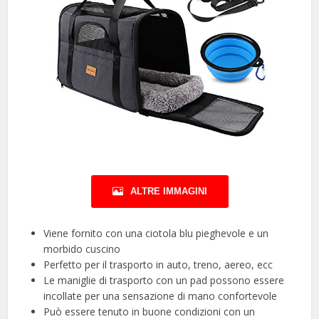
ALTRE IMMAGINI
Viene fornito con una ciotola blu pieghevole e un
morbido cuscino
Perfetto per il trasporto in auto, treno, aereo, ecc
Le maniglie di trasporto con un pad possono essere
incollate per una sensazione di mano confortevole
Può essere tenuto in buone condizioni con un