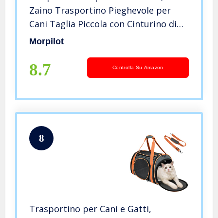
Zaino Trasportino Pieghevole per
Cani Taglia Piccola con Cinturino di
Sicurezza Interno, Zaino Gatto per
Morpilot
Viaggo e Campeggio, Portatile Zaino
Cane con Design Ventilato
8.7
Controlla Su Amazon
8
Trasportino per Cani e Gatti,