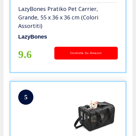
LazyBones Pratiko Pet Carrier,
Grande, 55 x 36 x 36 cm (Colori
Assortiti)
LazyBones
9.6
Controlla Su Amazon
5