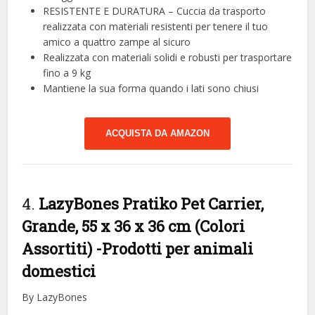
RESISTENTE E DURATURA – Cuccia da trasporto
realizzata con materiali resistenti per tenere il tuo
amico a quattro zampe al sicuro
Realizzata con materiali solidi e robusti per trasportare
fino a 9 kg
Mantiene la sua forma quando i lati sono chiusi
ACQUISTA DA AMAZON
4.
LazyBones Pratiko Pet Carrier,
Grande, 55 x 36 x 36 cm (Colori
Assortiti)
-Prodotti per animali
domestici
By LazyBones