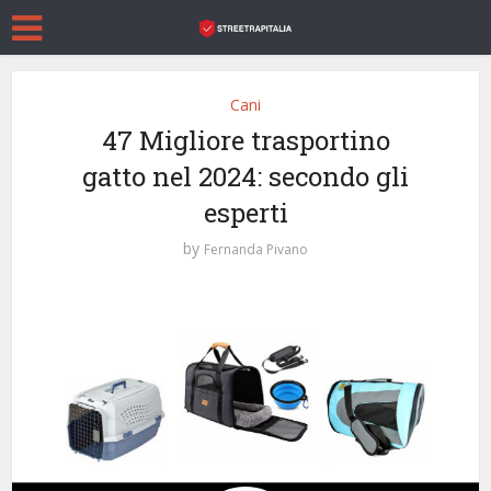
Cani
47 Migliore trasportino
gatto nel 2024: secondo gli
esperti
by
Fernanda Pivano