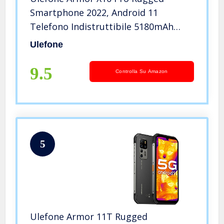
Smartphone 2022, Android 11
Telefono Indistruttibile 5180mAh
Octa-Core 4GB+64GB 128GB
Ulefone
Espandibili Cellulare Antiurto
Robusto 5.45″HD+ 20MP+5MP IP68 4G
9.5
Controlla Su Amazon
Dual SIM NFC/OTG/GPS
5
Ulefone Armor 11T Rugged