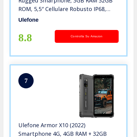
Rugged Smarphone, 3GB RAM 32GB
ROM, 5,5″ Cellulare Robusto IP68,
Dual SIM, Tripla Fotocamera
Ulefone
Subacquea 13MP, Batteria 5000mAh,
Sblocco Facciale, GPS NFC Nero
8.8
Controlla Su Amazon
7
Ulefone Armor X10 (2022)
Smartphone 4G, 4GB RAM + 32GB