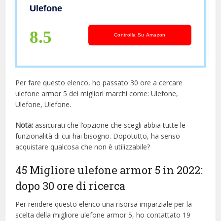
Infrarossi, 6,81” 48MP, Android 11
Ulefone
Cellulare Impermeabile IP68, Helio
G95 8GB 256GB, Ricarica Wireless
8.5
Controlla Su Amazon
NFC
Per fare questo elenco, ho passato 30 ore a cercare
ulefone armor 5 dei migliori marchi come: Ulefone,
Ulefone, Ulefone.
Nota:
assicurati che l’opzione che scegli abbia tutte le
funzionalità di cui hai bisogno. Dopotutto, ha senso
acquistare qualcosa che non è utilizzabile?
45 Migliore ulefone armor 5 in 2022:
dopo 30 ore di ricerca
Per rendere questo elenco una risorsa imparziale per la
scelta della migliore ulefone armor 5, ​​ho contattato 19