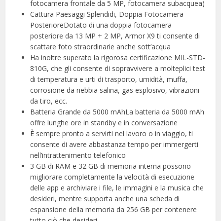
fotocamera frontale da 5 MP, fotocamera subacquea)
Cattura Paesaggi Splendidi, Doppia Fotocamera
PosterioreDotato di una doppia fotocamera
posteriore da 13 MP + 2 MP, Armor X9 ti consente di
scattare foto straordinarie anche sott’acqua
Ha inoltre superato la rigorosa certificazione MIL-STD-
810G, che gli consente di sopravvivere a molteplici test
di temperatura e urti di trasporto, umidità, muffa,
corrosione da nebbia salina, gas esplosivo, vibrazioni
da tiro, ecc.
Batteria Grande da 5000 mAhLa batteria da 5000 mAh
offre lunghe ore in standby e in conversazione
È sempre pronto a servirti nel lavoro o in viaggio, ti
consente di avere abbastanza tempo per immergerti
nell’intrattenimento telefonico
3 GB di RAM e 32 GB di memoria interna possono
migliorare completamente la velocità di esecuzione
delle app e archiviare i file, le immagini e la musica che
desideri, mentre supporta anche una scheda di
espansione della memoria da 256 GB per contenere
tutto ciò che desideri.