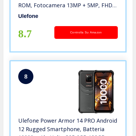
ROM, Fotocamera 13MP + 5MP, FHD+
5,45 Pollici, Telefoni Cellulari da
Ulefone
esterno Android 11 IP68, 5180 mAh,
NFC GPS FACE ID OTG BT5.0 Grigio
8.7
Controlla Su Amazon
8
Ulefone Power Armor 14 PRO Android
12 Rugged Smartphone, Batteria