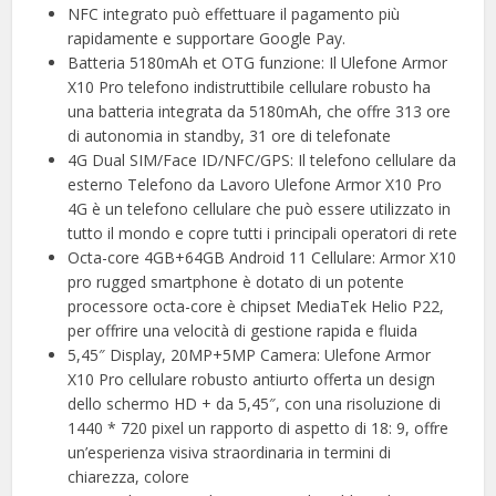
NFC integrato può effettuare il pagamento più
rapidamente e supportare Google Pay.
Batteria 5180mAh et OTG funzione: Il Ulefone Armor
X10 Pro telefono indistruttibile cellulare robusto ha
una batteria integrata da 5180mAh, che offre 313 ore
di autonomia in standby, 31 ore di telefonate
4G Dual SIM/Face ID/NFC/GPS: Il telefono cellulare da
esterno Telefono da Lavoro Ulefone Armor X10 Pro
4G è un telefono cellulare che può essere utilizzato in
tutto il mondo e copre tutti i principali operatori di rete
Octa-core 4GB+64GB Android 11 Cellulare: Armor X10
pro rugged smartphone è dotato di un potente
processore octa-core è chipset MediaTek Helio P22,
per offrire una velocità di gestione rapida e fluida
5,45″ Display, 20MP+5MP Camera: Ulefone Armor
X10 Pro cellulare robusto antiurto offerta un design
dello schermo HD + da 5,45″, con una risoluzione di
1440 * 720 pixel un rapporto di aspetto di 18: 9, offre
un’esperienza visiva straordinaria in termini di
chiarezza, colore