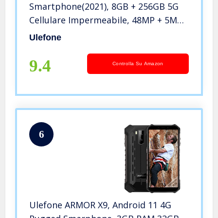
Smartphone(2021), 8GB + 256GB 5G
Cellulare Impermeabile, 48MP + 5MP
Termocamera 6.1 Pollici Schermo
Ulefone
IP68 Smartphone Impermeabile,
Android 11 Telefono 5200mAh
9.4
Controlla Su Amazon
Batteria-Nero
6
Ulefone ARMOR X9, Android 11 4G