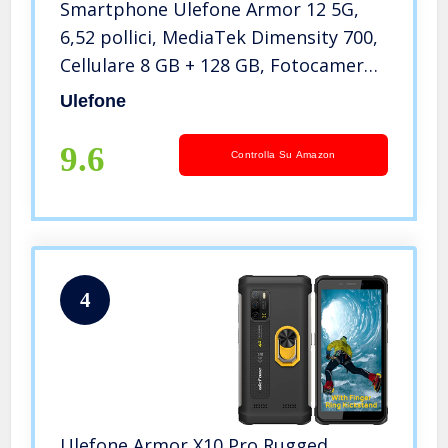
Smartphone Ulefone Armor 12 5G,
6,52 pollici, MediaTek Dimensity 700,
Cellulare 8 GB + 128 GB, Fotocamera
48MP + 16MP, Batteria 5180mAh,
Ulefone
Android 11 IP68, Ricarica Wireless QI
NFC FM Arancia
9.6
Controlla Su Amazon
4
Ulefone Armor X10 Pro Rugged