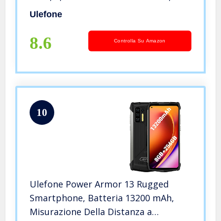
Dual SIM, Tripla Fotocamera
Ulefone
Subacquea 13MP, Batteria 5000mAh,
Sblocco Facciale, GPS NFC Verde
8.6
Controlla Su Amazon
10
Ulefone Power Armor 13 Rugged
Smartphone, Batteria 13200 mAh,
Misurazione Della Distanza a