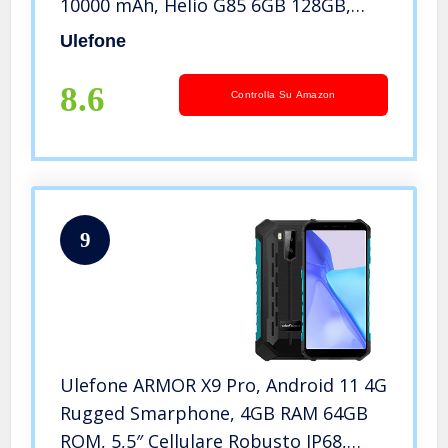
10000 mAh, Helio G85 6GB 128GB,
6,52” Fotocamera
Ulefone
20MP+16MP(Fotografia subacquea),
Cellulare Impermeabile IP68, Ricarica
8.6
Controlla Su Amazon
Wireless NFC
9
Ulefone ARMOR X9 Pro, Android 11 4G
Rugged Smarphone, 4GB RAM 64GB
ROM, 5,5″ Cellulare Robusto IP68,