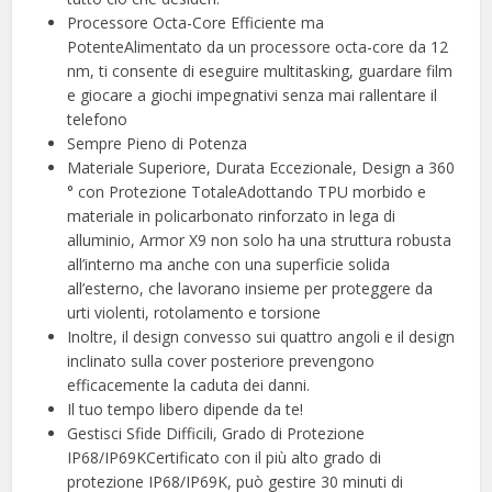
Processore Octa-Core Efficiente ma
PotenteAlimentato da un processore octa-core da 12
nm, ti consente di eseguire multitasking, guardare film
e giocare a giochi impegnativi senza mai rallentare il
telefono
Sempre Pieno di Potenza
Materiale Superiore, Durata Eccezionale, Design a 360
° con Protezione TotaleAdottando TPU morbido e
materiale in policarbonato rinforzato in lega di
alluminio, Armor X9 non solo ha una struttura robusta
all’interno ma anche con una superficie solida
all’esterno, che lavorano insieme per proteggere da
urti violenti, rotolamento e torsione
Inoltre, il design convesso sui quattro angoli e il design
inclinato sulla cover posteriore prevengono
efficacemente la caduta dei danni.
Il tuo tempo libero dipende da te!
Gestisci Sfide Difficili, Grado di Protezione
IP68/IP69KCertificato con il più alto grado di
protezione IP68/IP69K, può gestire 30 minuti di