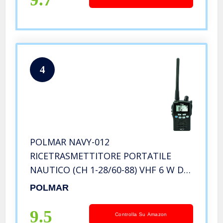
4
POLMAR NAVY-012
RICETRASMETTITORE PORTATILE
NAUTICO (CH 1-28/60-88) VHF 6 W DI
POTENZA RF IN ALTA POTENZA
POLMAR
9.5
Controlla Su Amazon