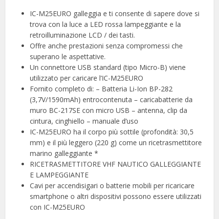
IC-M25EURO galleggia e ti consente di sapere dove si
trova con la luce a LED rossa lampeggiante e la
retroilluminazione LCD / dei tasti.
Offre anche prestazioni senza compromessi che
superano le aspettative.
Un connettore USB standard (tipo Micro-B) viene
utilizzato per caricare l’IC-M25EURO
Fornito completo di: – Batteria Li-Ion BP-282
(3,7V/1590mAh) entrocontenuta – caricabatterie da
muro BC-217SE con micro USB – antenna, clip da
cintura, cinghiello – manuale d’uso
IC-M25EURO ha il corpo più sottile (profondità: 30,5
mm) e il più leggero (220 g) come un ricetrasmettitore
marino galleggiante *
RICETRASMETTITORE VHF NAUTICO GALLEGGIANTE
E LAMPEGGIANTE
Cavi per accendisigari o batterie mobili per ricaricare
smartphone o altri dispositivi possono essere utilizzati
con IC-M25EURO