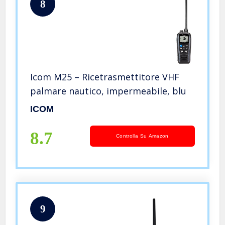
8
Icom M25 – Ricetrasmettitore VHF
palmare nautico, impermeabile, blu
ICOM
8.7
Controlla Su Amazon
9