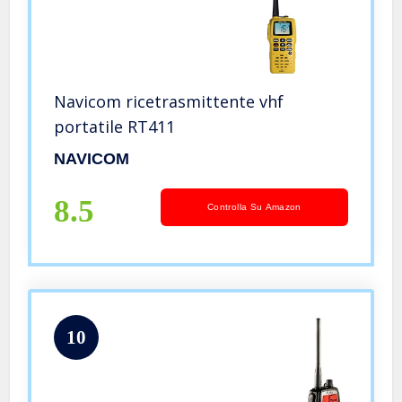
Navicom ricetrasmittente vhf
portatile RT411
NAVICOM
8.5
Controlla Su Amazon
10