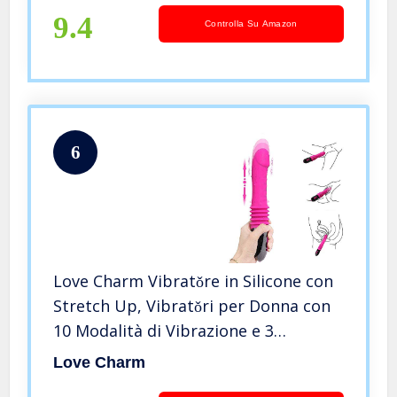
9.4
Controlla Su Amazon
6
Love Charm Vibratǒre in Silicone con
Stretch Up, Vibratǒri per Donna con
10 Modalità di Vibrazione e 3
Stretching Mode, Massaggiatore
Love Charm
Impermeabile Ricaricabile a Doppio