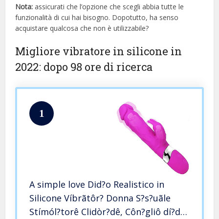
Nota:
assicurati che l’opzione che scegli abbia tutte le
funzionalità di cui hai bisogno. Dopotutto, ha senso
acquistare qualcosa che non è utilizzabile?
Migliore vibratore in silicone in
2022: dopo 98 ore di ricerca
1
A simple love Did?o Realistico in
Silicone Víbrãtôr? Donna S?s?uãle
Stímól?torê Clidòr?dê, Côn?gliô dí?dô