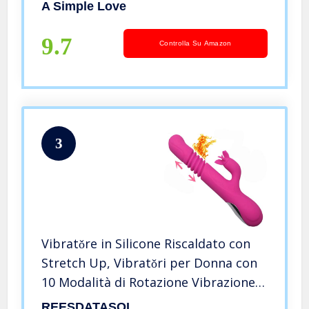
Víbr?tôri S?s?uãli per Donna R??lísticô
A Simple Love
P?ñtô ? e Añ?l? Professionali, USB
Ricaricabile Grande
9.7
Controlla Su Amazon
3
Vibratǒre in Silicone Riscaldato con
Stretch Up, Vibratǒri per Donna con
10 Modalità di Rotazione Vibrazione,
Massaggiatore Impermeabile
REESDATASOL