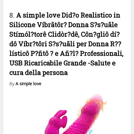
8.
A simple love Did?o Realistico in
Silicone Víbrãtôr? Donna S?s?uãle
Stímól?torê Clidòr?dê, Côn?gliô dí?
dô Víbr?tôri S?s?uãli per Donna R??
lísticô P?ñtô ? e Añ?l? Professionali,
USB Ricaricabile Grande
-Salute e
cura della persona
By
A simple love