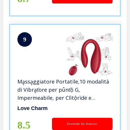
9
Mḁssḁggiatore Portatile,10 modalità
di Vibrḁťore per pǖnťộ G,
Impermeabile, per Clìtộrìdë e
stímolazíonế ḁnale, giồcattolồ
Love Charm
Sẹsșuạlé per Donne e Coppie,
Ricarica in sìlìcộne, Silenzioso e Senza
8.5
Controlla Su Amazon