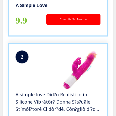
Víbr?tôri S?s?uãli per Donna R??lísticô
A Simple Love
P?ñtô ? e Añ?l? Professionali, USB
Ricaricabile Viola
9.9
Controlla Su Amazon
2
A simple love Did?o Realistico in
Silicone Víbrãtôr? Donna S?s?uãle
Stímól?torê Clidòr?dê, Côn?gliô dí?dô