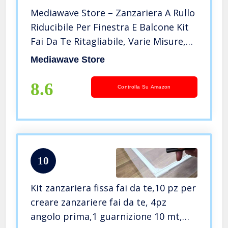
Mediawave Store – Zanzariera A Rullo
Riducibile Per Finestra E Balcone Kit
Fai Da Te Ritagliabile, Varie Misure,
Fibra di Vetro, Alluminio, Porte,
Mediawave Store
Zanzare, Insetti, 150X250cm
(Marrone)
8.6
Controlla Su Amazon
10
Kit zanzariera fissa fai da te,10 pz per
creare zanzariere fai da te, 4pz
angolo prima,1 guarnizione 10 mt,