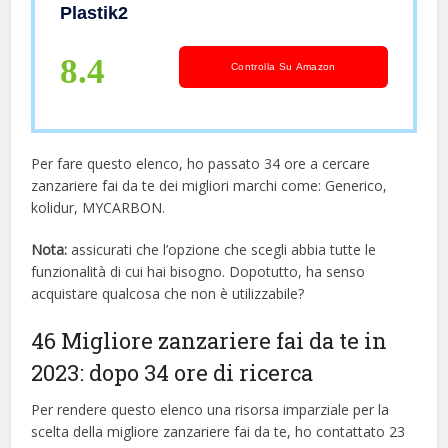
2telaio 125 cm,2telaio 100cm,1 rete
Plastik2
alluminio chiara 100×125 cm
8.4
Controlla Su Amazon
Per fare questo elenco, ho passato 34 ore a cercare
zanzariere fai da te dei migliori marchi come: Generico,
kolidur, MYCARBON.
Nota:
assicurati che l’opzione che scegli abbia tutte le
funzionalità di cui hai bisogno. Dopotutto, ha senso
acquistare qualcosa che non è utilizzabile?
46 Migliore zanzariere fai da te in
2023: dopo 34 ore di ricerca
Per rendere questo elenco una risorsa imparziale per la
scelta della migliore zanzariere fai da te, ​​ho contattato 23