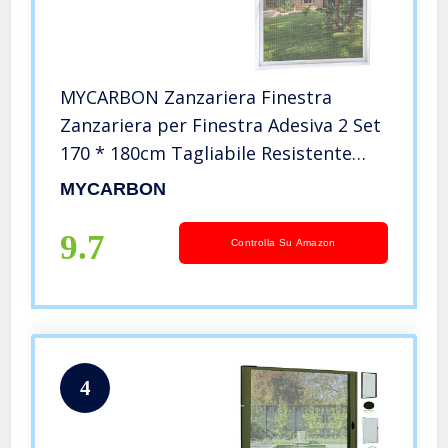
MYCARBON Zanzariera Finestra
Zanzariera per Finestra Adesiva 2 Set
170 * 180cm Tagliabile Resistente
Bianca con Tagliatore
MYCARBON
9.7
Controlla Su Amazon
4