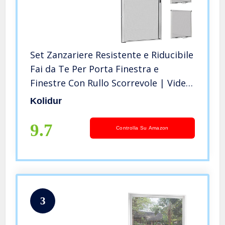
Set Zanzariere Resistente e Riducibile
Fai da Te Per Porta Finestra e
Finestre Con Rullo Scorrevole | Video
Tutorial e Accessori Inclusi
Kolidur
9.7
Controlla Su Amazon
3