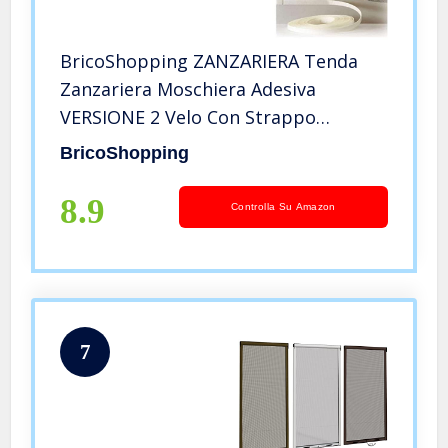
BricoShopping ZANZARIERA Tenda
Zanzariera Moschiera Adesiva
VERSIONE 2 Velo Con Strappo
REGOLABILE Universale Per Porta
BricoShopping
Finestra Balcone Camper Anti insetti
Zanzare Fai Da Te (150×180 cm, Nero)
8.9
Controlla Su Amazon
7