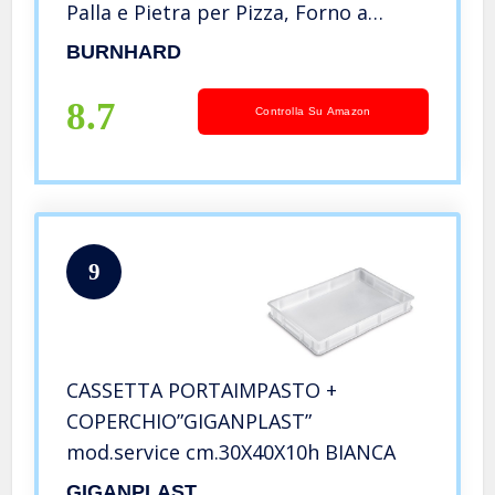
Palla e Pietra per Pizza, Forno a
Legna Premium per Il Giardino,
BURNHARD
Adatto per l’uso con Pellet, Carbone e
Bricchette
8.7
Controlla Su Amazon
9
CASSETTA PORTAIMPASTO +
COPERCHIO”GIGANPLAST”
mod.service cm.30X40X10h BIANCA
GIGANPLAST