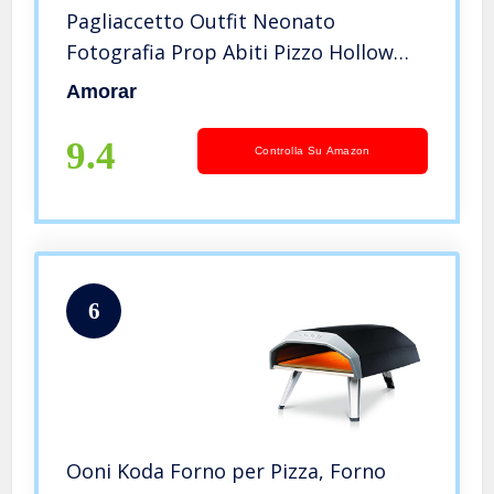
Pagliaccetto Outfit Neonato
Fotografia Prop Abiti Pizzo Hollow
Carino Bow Pagliaccetto Fotografia
Amorar
Pagliaccetto Accessorio + Fasce per
Capelli Set
9.4
Controlla Su Amazon
6
Ooni Koda Forno per Pizza, Forno