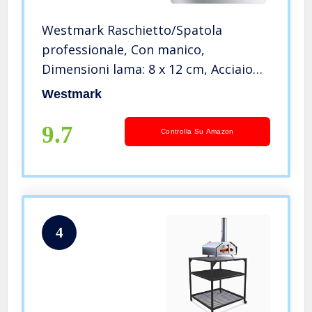
Westmark Raschietto/Spatola
professionale, Con manico,
Dimensioni lama: 8 x 12 cm, Acciaio
inox/Plastica, Master Line,
Westmark
Nero/Argento, 30802270
9.7
Controlla Su Amazon
4