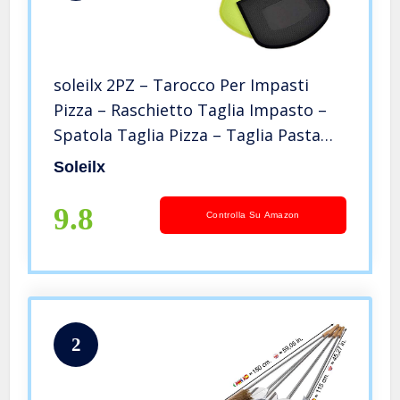
soleilx 2PZ – Tarocco Per Impasti
Pizza – Raschietto Taglia Impasto –
Spatola Taglia Pizza – Taglia Pasta
Fresca – Accessori Spatola Cucina per
Soleilx
taglio
Impasti/Torte/Pasta/Pizza/Pane/verdure
9.8
Controlla Su Amazon
2