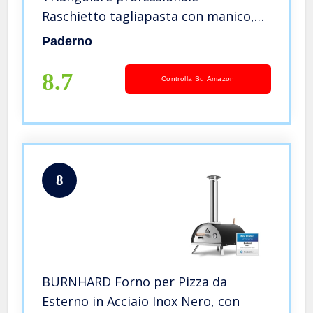
Raschietto tagliapasta con manico,
lama in acciaio inox, manico in
Paderno
polipropilene, 12 cm x 12 cm
8.7
Controlla Su Amazon
8
BURNHARD Forno per Pizza da
Esterno in Acciaio Inox Nero, con